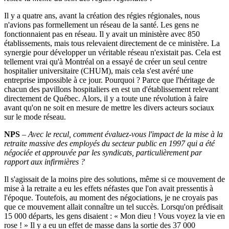
Il y a quatre ans, avant la création des régies régionales, nous
n'avions pas formellement un réseau de la santé. Les gens ne
fonctionnaient pas en réseau. Il y avait un ministère avec 850
établissements, mais tous relevaient directement de ce ministère. La
synergie pour développer un véritable réseau n'existait pas. Cela est
tellement vrai qu'à Montréal on a essayé de créer un seul centre
hospitalier universitaire (CHUM), mais cela s'est avéré une
entreprise impossible à ce jour. Pourquoi ? Parce que l'héritage de
chacun des pavillons hospitaliers en est un d'établissement relevant
directement de Québec. Alors, il y a toute une révolution à faire
avant qu'on ne soit en mesure de mettre les divers acteurs sociaux
sur le mode réseau.
NPS
–
Avec le recul, comment évaluez-vous l'impact de la mise à la
retraite massive des employés du secteur public en 1997 qui a été
négociée et approuvée par les syndicats, particulièrement par
rapport aux infirmières
?
Il s'agissait de la moins pire des solutions, même si ce mouvement de
mise à la retraite a eu les effets néfastes que l'on avait pressentis à
l'époque. Toutefois, au moment des négociations, je ne croyais pas
que ce mouvement allait connaître un tel succès. Lorsqu'on prédisait
15 000 départs, les gens disaient : « Mon dieu ! Vous voyez la vie en
rose ! » Il y a eu un effet de masse dans la sortie des 37 000