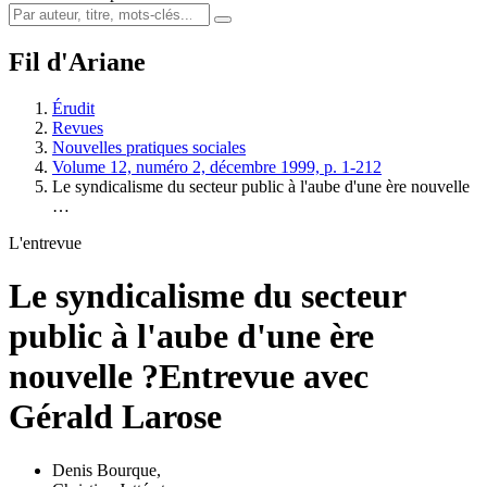
Fil d'Ariane
Érudit
Revues
Nouvelles pratiques sociales
Volume 12, numéro 2, décembre 1999, p. 1-212
Le syndicalisme du secteur public à l'aube d'une ère nouvelle
…
L'entrevue
Le syndicalisme du secteur
public à l'aube d'une ère
nouvelle ?
Entrevue avec
Gérald Larose
Denis Bourque
,