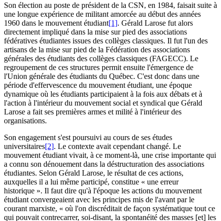
Son élection au poste de président de la CSN, en 1984, faisait suite à
une longue expérience de militant amorcée au début des années
1960 dans le mouvement étudiant
[1]
. Gérald Larose fut alors
directement impliqué dans la mise sur pied des associations
fédératives étudiantes issues des collèges classiques. Il fut l'un des
artisans de la mise sur pied de la Fédération des associations
générales des étudiants des collèges classiques (FAGECC). Le
regroupement de ces structures permit ensuite l'émergence de
l'Union générale des étudiants du Québec. C'est donc dans une
période d'effervescence du mouvement étudiant, une époque
dynamique où les étudiants participaient à la fois aux débats et à
l'action à l'intérieur du mouvement social et syndical que Gérald
Larose a fait ses premières armes et milité à l'intérieur des
organisations.
Son engagement s'est poursuivi au cours de ses études
universitaires
[2]
. Le contexte avait cependant changé. Le
mouvement étudiant vivait, à ce moment-là, une crise importante qui
a connu son dénouement dans la déstructuration des associations
étudiantes. Selon Gérald Larose, le résultat de ces actions,
auxquelles il a lui même participé, constitue « une erreur
historique ». Il faut dire qu'à l'époque les actions du mouvement
étudiant convergeaient avec les principes mis de l'avant par le
courant marxiste, « où l'on discréditait de façon systématique tout ce
qui pouvait contrecarrer, soi-disant, la spontanéité des masses [et] les