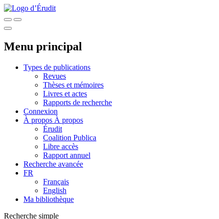
Menu principal
Types de publications
Revues
Thèses et mémoires
Livres et actes
Rapports de recherche
Connexion
À propos
À propos
Érudit
Coalition Publica
Libre accès
Rapport annuel
Recherche avancée
FR
Français
English
Ma bibliothèque
Recherche simple