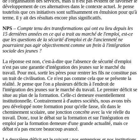
de l'organisation des services, mais il n'est pas évident de favoriser le
développement de ces alternatives dans le contexte actuel. Je pense
toutefois que ces initiatives sont suffisamment en émulsion pour qu'à
terme, il y ait des résultats encore plus significatifs.
NPS
–
Compte tenu des transformations qui ont eu lieu depuis les
15 dernières années en ce qui a trait au marché de l'emploi, est-ce
que les questions de la sécurité d'emploi et de l'ancienneté ne
pourraient pas agir objectivement comme un frein à l'intégration
sociale des jeunes
?
La réponse est non, c'est-à-dire que l'absence de sécurité d'emploi
n'est pas une garantie d'intégration des jeunes sur le marché du
travail. Pour moi, sortir les pères pour rentrer les fils ne constitue pas
un trait de civilisation. Ce n'est pas comme cela que se présente la
réalité. Je pense que l'on a plusieurs déficits à l'endroit de
l'intégration des jeunes sur le marché du travail. Le premier déficit se
situe au plan de la formation. Celle-ci demeure essentiellement
institutionnelle. Contrairement à d'autres sociétés, nous avons très
peu développé notre formation pour qu'elle fasse, tôt dans le
cheminement scolaire, une jonction concrète avec la vie réelle du
travail. Donc, tout le débat sur la formation et sur l'intégration en
emploi par la formation demeure d'une grande actualité, mais ce
débat n'a pas encore beaucoup avancé.
Le deuxième déficit est le suivant : nos entreprises et nos institutions