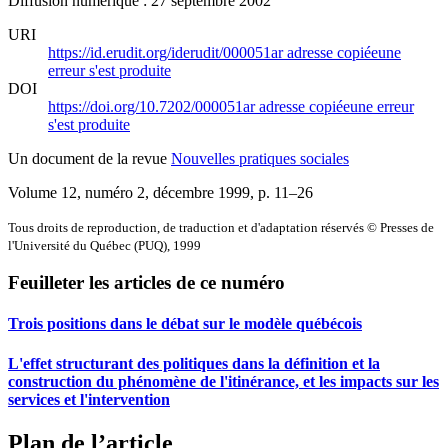
Diffusion numérique : 27 septembre 2002
URI
https://id.erudit.org/iderudit/000051ar
adresse copiée
une
erreur s'est produite
DOI
https://doi.org/10.7202/000051ar
adresse copiée
une erreur
s'est produite
Un document de la revue
Nouvelles pratiques sociales
Volume 12, numéro 2, décembre 1999
, p. 11–26
Tous droits de reproduction, de traduction et d'adaptation réservés © Presses de
l'Université du Québec (PUQ), 1999
Feuilleter les articles de ce numéro
Trois positions dans le débat sur le modèle québécois
L'effet structurant des politiques dans la définition et la
construction du phénomène de l'itinérance, et les impacts sur les
services et l'intervention
Plan de l’article