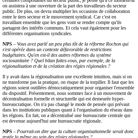
certaines composantes du secteur public, je pense qu'à ce moment-là
on assistera à une ouverture de la part des travailleurs du secteur
public. De plus, on devra multiplier les occasions de collaboration
entre le tiers secteur et le mouvement syndical. Car c'est en
travaillant ensemble que les gens vont se rendre compte qu'ils
partagent des intérêts communs. Et cela vaut également pour les
différentes organisations syndicales.
NPS
–
Vous avez parlé un peu plus tôt de la réforme Rochon qui
s'est opérée dans un contexte défavorable de restrictions
budgétaires. Qu'en est-il des autres réformes du système
sociosanitaire
? Quel bilan faites-vous, par exemple, de la
régionalisation et de la création des régies régionales
?
Il y avait dans la régionalisation une excellente intuition, mais si on
ne transforme pas la pratique, on risque de la torpiller. Il faut que les
régions soient outillées démocratiquement pour organiser l'ensemble
du dispositif. Présentement, nous sommes face à un mouvement de
décentralisation formelle et structurelle qui est demeurée hyper-
bureaucratique. On n'a pas changé le mode de pensée qui prévaut
dans les institutions publiques quant à l'organisation du réseau dans
les régions. En fait, on a décentralisé une bureaucratie centrale qui
est devenue aujourd'hui une bureaucratie régionale.
NPS
–
Pourrait-on dire que la culture organisationnelle serait donc
restée la même au sein des régies régionales
?