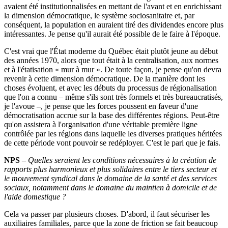
avaient été institutionnalisées en mettant de l'avant et en enrichissant
la dimension démocratique, le système sociosanitaire et, par
conséquent, la population en auraient tiré des dividendes encore plus
intéressantes. Je pense qu'il aurait été possible de le faire à l'époque.
C'est vrai que l'État moderne du Québec était plutôt jeune au début
des années 1970, alors que tout était à la centralisation, aux normes
et à l'étatisation « mur à mur ». De toute façon, je pense qu'on devra
revenir à cette dimension démocratique. De la manière dont les
choses évoluent, et avec les débuts du processus de régionalisation
que l'on a connu – même s'ils sont très formels et très bureaucratisés,
je l'avoue –, je pense que les forces poussent en faveur d'une
démocratisation accrue sur la base des différentes régions. Peut-être
qu'on assistera à l'organisation d'une véritable première ligne
contrôlée par les régions dans laquelle les diverses pratiques héritées
de cette période vont pouvoir se redéployer. C'est le pari que je fais.
NPS
–
Quelles seraient les conditions nécessaires à la création de
rapports plus harmonieux et plus solidaires entre le tiers secteur et
le mouvement syndical dans le domaine de la santé et des services
sociaux, notamment dans le domaine du maintien à domicile et de
l'aide domestique
?
Cela va passer par plusieurs choses. D'abord, il faut sécuriser les
auxiliaires familiales, parce que la zone de friction se fait beaucoup