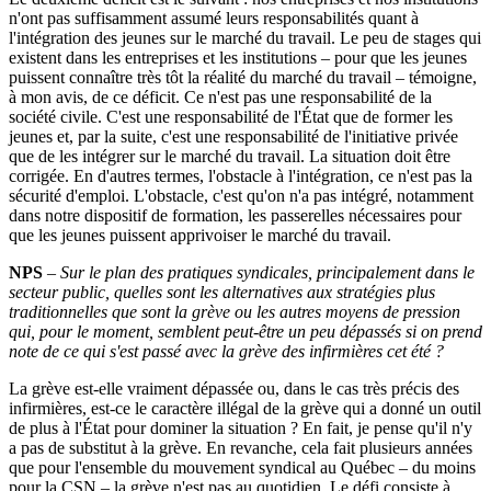
n'ont pas suffisamment assumé leurs responsabilités quant à
l'intégration des jeunes sur le marché du travail. Le peu de stages qui
existent dans les entreprises et les institutions – pour que les jeunes
puissent connaître très tôt la réalité du marché du travail – témoigne,
à mon avis, de ce déficit. Ce n'est pas une responsabilité de la
société civile. C'est une responsabilité de l'État que de former les
jeunes et, par la suite, c'est une responsabilité de l'initiative privée
que de les intégrer sur le marché du travail. La situation doit être
corrigée. En d'autres termes, l'obstacle à l'intégration, ce n'est pas la
sécurité d'emploi. L'obstacle, c'est qu'on n'a pas intégré, notamment
dans notre dispositif de formation, les passerelles nécessaires pour
que les jeunes puissent apprivoiser le marché du travail.
NPS
–
Sur le plan des pratiques syndicales, principalement dans le
secteur public, quelles sont les alternatives aux stratégies plus
traditionnelles que sont la grève ou les autres moyens de pression
qui, pour le moment, semblent peut-être un peu dépassés si on prend
note de ce qui s'est passé avec la grève des infirmières cet été
?
La grève est-elle vraiment dépassée ou, dans le cas très précis des
infirmières, est-ce le caractère illégal de la grève qui a donné un outil
de plus à l'État pour dominer la situation ? En fait, je pense qu'il n'y
a pas de substitut à la grève. En revanche, cela fait plusieurs années
que pour l'ensemble du mouvement syndical au Québec – du moins
pour la CSN – la grève n'est pas au quotidien. Le défi consiste à