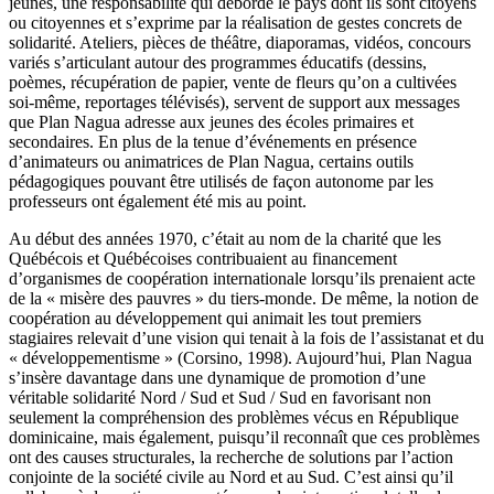
jeunes, une responsabilité qui déborde le pays dont ils sont citoyens
ou citoyennes et s’exprime par la réalisation de gestes concrets de
solidarité. Ateliers, pièces de théâtre, diaporamas, vidéos, concours
variés s’articulant autour des programmes éducatifs (dessins,
poèmes, récupération de papier, vente de fleurs qu’on a cultivées
soi-même, reportages télévisés), servent de support aux messages
que Plan Nagua adresse aux jeunes des écoles primaires et
secondaires. En plus de la tenue d’événements en présence
d’animateurs ou animatrices de Plan Nagua, certains outils
pédagogiques pouvant être utilisés de façon autonome par les
professeurs ont également été mis au point.
Au début des années 1970, c’était au nom de la charité que les
Québécois et Québécoises contribuaient au financement
d’organismes de coopération internationale lorsqu’ils prenaient acte
de la « misère des pauvres » du tiers-monde. De même, la notion de
coopération au développement qui animait les tout premiers
stagiaires relevait d’une vision qui tenait à la fois de l’assistanat et du
« développementisme » (Corsino, 1998). Aujourd’hui, Plan Nagua
s’insère davantage dans une dynamique de promotion d’une
véritable solidarité Nord / Sud et Sud / Sud en favorisant non
seulement la compréhension des problèmes vécus en République
dominicaine, mais également, puisqu’il reconnaît que ces problèmes
ont des causes structurales, la recherche de solutions par l’action
conjointe de la société civile au Nord et au Sud. C’est ainsi qu’il