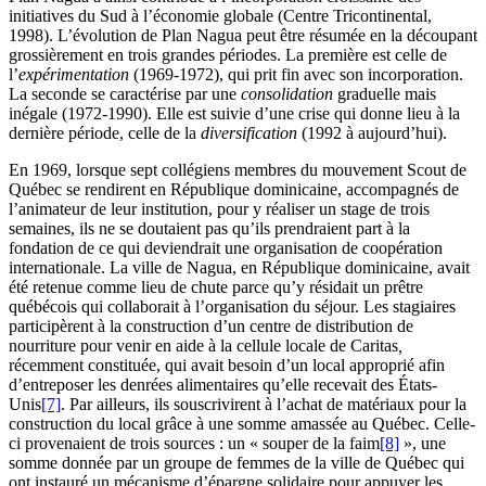
initiatives du Sud à l’économie globale (Centre Tricontinental,
1998). L’évolution de Plan Nagua peut être résumée en la découpant
grossièrement en trois grandes périodes. La première est celle de
l’
expérimentation
(1969-1972), qui prit fin avec son incorporation.
La seconde se caractérise par une
consolidation
graduelle mais
inégale (1972-1990). Elle est suivie d’une crise qui donne lieu à la
dernière période, celle de la
diversification
(1992 à aujourd’hui).
En 1969, lorsque sept collégiens membres du mouvement Scout de
Québec se rendirent en République dominicaine, accompagnés de
l’animateur de leur institution, pour y réaliser un stage de trois
semaines, ils ne se doutaient pas qu’ils prendraient part à la
fondation de ce qui deviendrait une organisation de coopération
internationale. La ville de Nagua, en République dominicaine, avait
été retenue comme lieu de chute parce qu’y résidait un prêtre
québécois qui collaborait à l’organisation du séjour. Les stagiaires
participèrent à la construction d’un centre de distribution de
nourriture pour venir en aide à la cellule locale de Caritas
,
récemment constituée, qui avait besoin d’un local approprié afin
d’entreposer les denrées alimentaires qu’elle recevait des États-
Unis
[7]
. Par ailleurs, ils souscrivirent à l’achat de matériaux pour la
construction du local grâce à une somme amassée au Québec. Celle-
ci provenaient de trois sources : un « souper de la faim
[8]
», une
somme donnée par un groupe de femmes de la ville de Québec qui
ont instauré un mécanisme d’épargne solidaire pour appuyer les