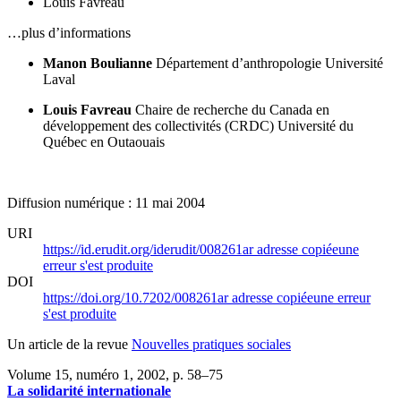
Louis Favreau
…plus d’informations
Manon Boulianne
Département d’anthropologie
Université
Laval
Louis Favreau
Chaire de recherche du Canada en
développement des collectivités (CRDC)
Université du
Québec en Outaouais
Diffusion numérique : 11 mai 2004
URI
https://id.erudit.org/iderudit/008261ar
adresse copiée
une
erreur s'est produite
DOI
https://doi.org/10.7202/008261ar
adresse copiée
une erreur
s'est produite
Un article de la revue
Nouvelles pratiques sociales
Volume 15, numéro 1, 2002
, p. 58–75
La solidarité internationale