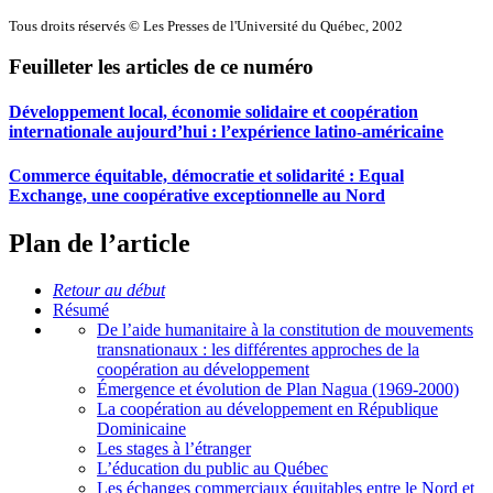
Tous droits réservés © Les Presses de l'Université du Québec, 2002
Feuilleter les articles de ce numéro
Développement local, économie solidaire et coopération
internationale aujourd’hui : l’expérience latino-américaine
Commerce équitable, démocratie et solidarité : Equal
Exchange, une coopérative exceptionnelle au Nord
Plan de l’article
Retour au début
Résumé
De l’aide humanitaire à la constitution de mouvements
transnationaux : les différentes approches de la
coopération au développement
Émergence et évolution de Plan Nagua (1969-2000)
La coopération au développement en République
Dominicaine
Les stages à l’étranger
L’éducation du public au Québec
Les échanges commerciaux équitables entre le Nord et