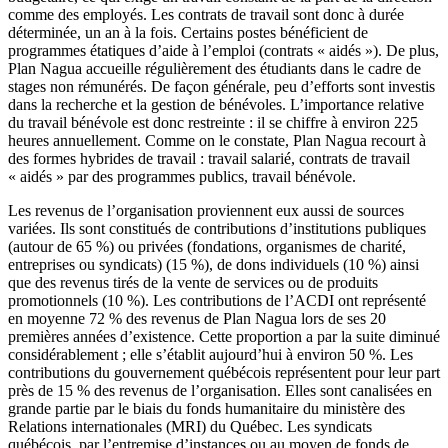
comme des employés. Les contrats de travail sont donc à durée
déterminée, un an à la fois. Certains postes bénéficient de
programmes étatiques d’aide à l’emploi (contrats « aidés »). De plus,
Plan Nagua accueille régulièrement des étudiants dans le cadre de
stages non rémunérés. De façon générale, peu d’efforts sont investis
dans la recherche et la gestion de bénévoles. L’importance relative
du travail bénévole est donc restreinte : il se chiffre à environ 225
heures annuellement. Comme on le constate, Plan Nagua recourt à
des formes hybrides de travail : travail salarié, contrats de travail
« aidés » par des programmes publics, travail bénévole.
Les revenus de l’organisation proviennent eux aussi de sources
variées. Ils sont constitués de contributions d’institutions publiques
(autour de 65 %) ou privées (fondations, organismes de charité,
entreprises ou syndicats) (15 %), de dons individuels (10 %) ainsi
que des revenus tirés de la vente de services ou de produits
promotionnels (10 %). Les contributions de l’ACDI ont représenté
en moyenne 72 % des revenus de Plan Nagua lors de ses 20
premières années d’existence. Cette proportion a par la suite diminué
considérablement ; elle s’établit aujourd’hui à environ 50 %. Les
contributions du gouvernement québécois représentent pour leur part
près de 15 % des revenus de l’organisation. Elles sont canalisées en
grande partie par le biais du fonds humanitaire du ministère des
Relations internationales (MRI) du Québec. Les syndicats
québécois, par l’entremise d’instances ou au moyen de fonds de