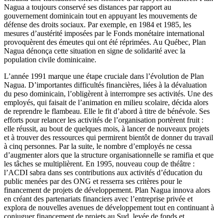
Nagua a toujours conservé ses distances par rapport au
gouvernement dominicain tout en appuyant les mouvements de
défense des droits sociaux. Par exemple, en 1984 et 1985, les
mesures d’austérité imposées par le Fonds monétaire international
provoquèrent des émeutes qui ont été réprimées. Au Québec, Plan
Nagua dénonça cette situation en signe de solidarité avec la
population civile dominicaine.
L’année 1991 marque une étape cruciale dans l’évolution de Plan
Nagua. D’importantes difficultés financières, liées à la dévaluation
du peso dominicain, l’obligèrent à interrompre ses activités. Une des
employés, qui faisait de l’animation en milieu scolaire, décida alors
de reprendre le flambeau. Elle le fit d’abord à titre de bénévole. Ses
efforts pour relancer les activités de l’organisation portèrent fruit :
elle réussit, au bout de quelques mois, à lancer de nouveaux projets
et à trouver des ressources qui permirent bientôt de donner du travail
à cinq personnes. Par la suite, le nombre d’employés ne cessa
d’augmenter alors que la structure organisationnelle se ramifia et que
les tâches se multiplièrent. En 1995, nouveau coup de théâtre :
l’ACDI sabra dans ses contributions aux activités d’éducation du
public menées par des ONG et resserra ses critères pour le
financement de projets de développement. Plan Nagua innova alors
en créant des partenariats financiers avec l’entreprise privée et
explora de nouvelles avenues de développement tout en continuant à
conjuguer financement de projets au Sud, levée de fonds et