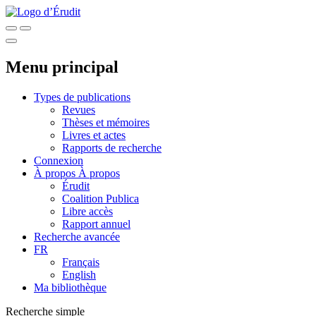
Menu principal
Types de publications
Revues
Thèses et mémoires
Livres et actes
Rapports de recherche
Connexion
À propos
À propos
Érudit
Coalition Publica
Libre accès
Rapport annuel
Recherche avancée
FR
Français
English
Ma bibliothèque
Recherche simple