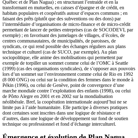
Québec et de Plan Nagua) ; en structurant l’entraide et en la
transformant en mutuelles, en caisses d’épargne et de crédit, en
habitats populaires et coopératifs autour d’espaces communs ; en
faisant des prêts (plutôt que des subventions ou des dons) par
l’intermédiaire d’organisations de micro-finance et de micro-crédit
permettant de lancer de petites entreprises (cas de SOCODEVI, par
exemple) ; en favorisant des jumelages de villages, d’écoles, de
centres communautaires, de municipalités, de paroisses, de
syndicats, ce qui rend possible des échanges réguliers aux plans
technique et culturel (cas de SUCO, par exemple). Au plan
sociopolitique, elle anime des mobilisations qui permettent par
exemple de torpiller un sommet comme celui de l’OMC à Seattle
(1999) (cas des organisations syndicales), de s’opposer aux pouvoirs
lors d’un sommet sur l’environnement comme celui de Rio en 1992
(8 000 ONG) ou celui sur la condition des femmes dans le monde à
Pékin (1996), ou celui de Genève, point de convergence d’une
marche mondiale contre l’exploitation des enfants (1998), ou celui
de Pôrto Alegre en 2001 et en 2002 sur la mondialisation
néolibérale. Bref, la coopération internationale aujourd’hui ne se
limite pas à l’aide humanitaire. Elle participe à diverses pratiques
dont certaines sont inscrites dans une logique de résistance et
d’autres, dans une logique de développement sur fond de soutien
technique ou professionnel et fond d’échange interculturel.
Émergence et évolution de Plan Nagua