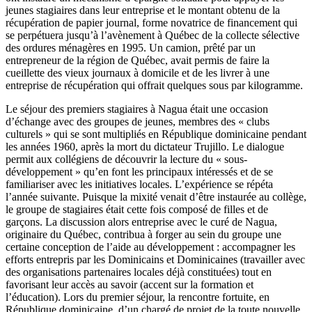
jeunes stagiaires dans leur entreprise et le montant obtenu de la
récupération de papier journal, forme novatrice de financement qui
se perpétuera jusqu’à l’avènement à Québec de la collecte sélective
des ordures ménagères en 1995. Un camion, prêté par un
entrepreneur de la région de Québec, avait permis de faire la
cueillette des vieux journaux à domicile et de les livrer à une
entreprise de récupération qui offrait quelques sous par kilogramme.
Le séjour des premiers stagiaires à Nagua était une occasion
d’échange avec des groupes de jeunes, membres des « clubs
culturels » qui se sont multipliés en République dominicaine pendant
les années 1960, après la mort du dictateur Trujillo. Le dialogue
permit aux collégiens de découvrir la lecture du « sous-
développement » qu’en font les principaux intéressés et de se
familiariser avec les initiatives locales. L’expérience se répéta
l’année suivante. Puisque la mixité venait d’être instaurée au collège,
le groupe de stagiaires était cette fois composé de filles et de
garçons. La discussion alors entreprise avec le curé de Nagua,
originaire du Québec, contribua à forger au sein du groupe une
certaine conception de l’aide au développement : accompagner les
efforts entrepris par les Dominicains et Dominicaines (travailler avec
des organisations partenaires locales déjà constituées) tout en
favorisant leur accès au savoir (accent sur la formation et
l’éducation). Lors du premier séjour, la rencontre fortuite, en
République dominicaine, d’un chargé de projet de la toute nouvelle