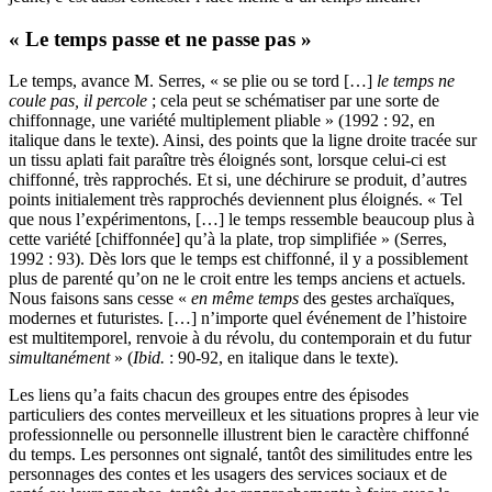
« Le temps passe et ne passe pas »
Le temps, avance M. Serres, « se plie ou se tord […]
le temps ne
coule pas, il percole
; cela peut se schématiser par une sorte de
chiffonnage, une variété multiplement pliable » (1992 : 92, en
italique dans le texte). Ainsi, des points que la ligne droite tracée sur
un tissu aplati fait paraître très éloignés sont, lorsque celui-ci est
chiffonné, très rapprochés. Et si, une déchirure se produit, d’autres
points initialement très rapprochés deviennent plus éloignés. « Tel
que nous l’expérimentons, […] le temps ressemble beaucoup plus à
cette variété [chiffonnée] qu’à la plate, trop simplifiée » (Serres,
1992 : 93). Dès lors que le temps est chiffonné, il y a possiblement
plus de parenté qu’on ne le croit entre les temps anciens et actuels.
Nous faisons sans cesse «
en même temps
des gestes archaïques,
modernes et futuristes. […] n’importe quel événement de l’histoire
est multitemporel, renvoie à du révolu, du contemporain et du futur
simultanément
» (
Ibid.
: 90-92, en italique dans le texte).
Les liens qu’a faits chacun des groupes entre des épisodes
particuliers des contes merveilleux et les situations propres à leur vie
professionnelle ou personnelle illustrent bien le caractère chiffonné
du temps. Les personnes ont signalé, tantôt des similitudes entre les
personnages des contes et les usagers des services sociaux et de