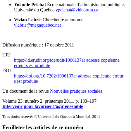
Yolande Pelchat
École nationale d’administration publique,
Université du Québec
ypelchat@videotron.ca
Vivian Labrie
Chercheure autonome
vlabrie@megaquebec.net
Diffusion numérique : 17 octobre 2011
URI
https://id.erudit.org/iderudit/1006137ar
adresse copiée
une
erreur s'est produite
DOI
https://doi.org/10.7202/1006137ar
adresse copiée
une erreur
s'est produite
Un document de la revue
Nouvelles pratiques sociales
Volume 23, numéro 2, printemps 2011
, p. 183–197
Intervenir pour favoriser l’agir ensemble
Tous droits réservés © Université du Québec à Montréal, 2011
Feuilleter les articles de ce numéro