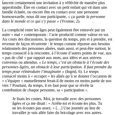
lancent certainement une invitation à y réfléchir de manière plus
approfondie. Être en contact avec un petit enfant qui vit dans une
famille éclatée, ou encore être en contact avec une personne
homosexuelle, nous dit une participante,
« ça garde la personne
dans le monde et ce qui s’y passe »
(Yvonne, 2).
La complicité entre les âges peut également être entravée par un
autre « mal » contemporain : l’acte productif comme valeur en soi.
Au cours des discussions, la question du temps, pris et à prendre, est
revenue de façon récurrente : le temps comme réponse aux besoins
relationnels des personnes aînées, mais aussi, et peut-être surtout, le
temps consacré à la rencontre, à l’écoute d’autres points de vue, aux
« pas de côté » par rapport aux mots, aux idées et aux univers
convenus ou attendus.
« Le temps, c’est un obstacle à l’écoute des
personnes âgées, un obstacle à leur participation. Il faut prendre du
temps pour réintroduire l’imaginaire »
(Ingrid, 6). Le temps
consacré moins à « occuper » les aînés qu’à se donner l’occasion de
« s’équiper » mutuellement ferait-il de moins en moins partie de nos
vies ? Pourtant, du temps, il en faut pour que se révèle la
contribution de chaque personne, sa « participation ».
Je lisais les contes. Moi, je travaille avec des personnes
âgées et ça me disait : « Arrête-toi et écoute-les plus. Tu
ne les écoutes pas assez. » […] Une journée au lieu de
travailler je suis allée faire du bricolage avec eux autres.