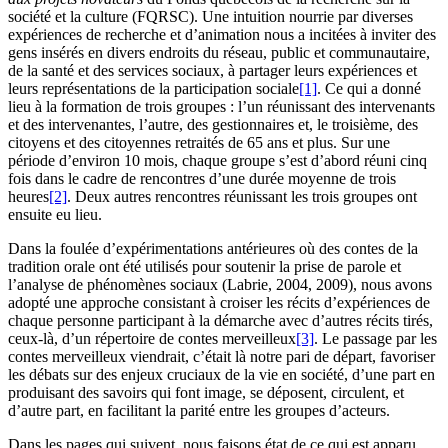
société et la culture (FQRSC). Une intuition nourrie par diverses
expériences de recherche et d’animation nous a incitées à inviter des
gens insérés en divers endroits du réseau, public et communautaire,
de la santé et des services sociaux, à partager leurs expériences et
leurs représentations de la participation sociale
[1]
. Ce qui a donné
lieu à la formation de trois groupes : l’un réunissant des intervenants
et des intervenantes, l’autre, des gestionnaires et, le troisième, des
citoyens et des citoyennes retraités de 65 ans et plus. Sur une
période d’environ 10 mois, chaque groupe s’est d’abord réuni cinq
fois dans le cadre de rencontres d’une durée moyenne de trois
heures
[2]
. Deux autres rencontres réunissant les trois groupes ont
ensuite eu lieu.
Dans la foulée d’expérimentations antérieures où des contes de la
tradition orale ont été utilisés pour soutenir la prise de parole et
l’analyse de phénomènes sociaux (Labrie, 2004, 2009), nous avons
adopté une approche consistant à croiser les récits d’expériences de
chaque personne participant à la démarche avec d’autres récits tirés,
ceux-là, d’un répertoire de contes merveilleux
[3]
. Le passage par les
contes merveilleux viendrait, c’était là notre pari de départ, favoriser
les débats sur des enjeux cruciaux de la vie en société, d’une part en
produisant des savoirs qui font image, se déposent, circulent, et
d’autre part, en facilitant la parité entre les groupes d’acteurs.
Dans les pages qui suivent, nous faisons état de ce qui est apparu