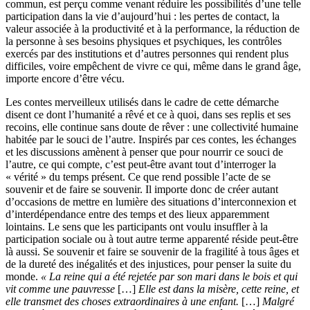
commun, est perçu comme venant réduire les possibilités d’une telle
participation dans la vie d’aujourd’hui : les pertes de contact, la
valeur associée à la productivité et à la performance, la réduction de
la personne à ses besoins physiques et psychiques, les contrôles
exercés par des institutions et d’autres personnes qui rendent plus
difficiles, voire empêchent de vivre ce qui, même dans le grand âge,
importe encore d’être vécu.
Les contes merveilleux utilisés dans le cadre de cette démarche
disent ce dont l’humanité a rêvé et ce à quoi, dans ses replis et ses
recoins, elle continue sans doute de rêver : une collectivité humaine
habitée par le souci de l’autre. Inspirés par ces contes, les échanges
et les discussions amènent à penser que pour nourrir ce souci de
l’autre, ce qui compte, c’est peut-être avant tout d’interroger la
« vérité » du temps présent. Ce que rend possible l’acte de se
souvenir et de faire se souvenir. Il importe donc de créer autant
d’occasions de mettre en lumière des situations d’interconnexion et
d’interdépendance entre des temps et des lieux apparemment
lointains. Le sens que les participants ont voulu insuffler à la
participation sociale ou à tout autre terme apparenté réside peut-être
là aussi. Se souvenir et faire se souvenir de la fragilité à tous âges et
de la dureté des inégalités et des injustices, pour penser la suite du
monde.
« La reine qui a été rejetée par son mari dans le bois et qui
vit comme une pauvresse
[…]
Elle est dans la misère, cette reine, et
elle transmet des choses extraordinaires à une enfant.
[…]
Malgré