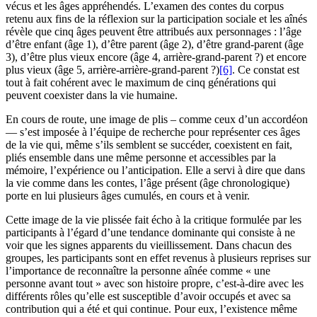
vécus et les âges appréhendés. L’examen des contes du corpus
retenu aux fins de la réflexion sur la participation sociale et les aînés
révèle que cinq âges peuvent être attribués aux personnages : l’âge
d’être enfant (âge 1), d’être parent (âge 2), d’être grand-parent (âge
3), d’être plus vieux encore (âge 4, arrière-grand-parent ?) et encore
plus vieux (âge 5, arrière-arrière-grand-parent ?)
[6]
. Ce constat est
tout à fait cohérent avec le maximum de cinq générations qui
peuvent coexister dans la vie humaine.
En cours de route, une image de plis – comme ceux d’un accordéon
— s’est imposée à l’équipe de recherche pour représenter ces âges
de la vie qui, même s’ils semblent se succéder, coexistent en fait,
pliés ensemble dans une même personne et accessibles par la
mémoire, l’expérience ou l’anticipation. Elle a servi à dire que dans
la vie comme dans les contes, l’âge présent (âge chronologique)
porte en lui plusieurs âges cumulés, en cours et à venir.
Cette image de la vie plissée fait écho à la critique formulée par les
participants à l’égard d’une tendance dominante qui consiste à ne
voir que les signes apparents du vieillissement. Dans chacun des
groupes, les participants sont en effet revenus à plusieurs reprises sur
l’importance de reconnaître la personne aînée comme « une
personne avant tout » avec son histoire propre, c’est-à-dire avec les
différents rôles qu’elle est susceptible d’avoir occupés et avec sa
contribution qui a été et qui continue. Pour eux, l’existence même