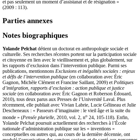
et pas seulement un moment d’assistanat et de résignation »
(2009 : 113).
Parties annexes
Notes biographiques
Yolande Pelchat
détient un doctorat en anthropologie sociale et
culturelle. Ses recherches récentes portent sur la participation sociale
et citoyenne en lien avec le vieillissement et, plus globalement, sur
les rapports d’exclusion dans l’intervention publique. Parmi ses
publications, mentionnons
Exclusions et inégalités sociales : enjeux
et défis de l’intervention publique
(en collaboration avec Éric
Gagnon, Michèle Clément et Francine Saillant, 2009) et
Politiques
d’intégration, rapports d’exclusion : action publique et justice
sociale
(en collaboration avec Éric Gagnon et Roberson Édouard,
2010), tous deux parus aux Presses de l’Université Laval. Plus
récemment, elle publiait avec Vivian Labrie, Lucie Gélineau et Julie
Descheneaux : « Passeurs d’imaginaire : le vieil âge et la suite du
o
monde » (
Pensée plurielle
, 2010, vol. 2, n
24, 105-118). Enfin,
Yolande Pelchat poursuit actuellement des recherches à l’École
nationale d’administration publique sur les « inventions »
conceptuelles ou autres qui, au cours de la dernière décennie, ont
modulé l’organisation des services sociaux et de santé aux personnes