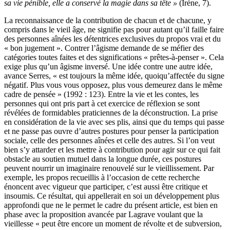
sa vie pénible, elle a conservé la magie dans sa tête »
(Irène, 7).
La reconnaissance de la contribution de chacun et de chacune, y
compris dans le vieil âge, ne signifie pas pour autant qu’il faille faire
des personnes aînées les détentrices exclusives du propos vrai et du
« bon jugement ». Contrer l’âgisme demande de se méfier des
catégories toutes faites et des significations « prêtes-à-penser ». Cela
exige plus qu’un âgisme inversé. Une idée contre une autre idée,
avance Serres, « est toujours la même idée, quoiqu’affectée du signe
négatif. Plus vous vous opposez, plus vous demeurez dans le même
cadre de pensée » (1992 : 123). Entre la vie et les contes, les
personnes qui ont pris part à cet exercice de réflexion se sont
révélées de formidables praticiennes de la déconstruction. La prise
en considération de la vie avec ses plis, ainsi que du temps qui passe
et ne passe pas ouvre d’autres postures pour penser la participation
sociale, celle des personnes aînées et celle des autres. Si l’on veut
bien s’y attarder et les mettre à contribution pour agir sur ce qui fait
obstacle au soutien mutuel dans la longue durée, ces postures
peuvent nourrir un imaginaire renouvelé sur le vieillissement. Par
exemple, les propos recueillis à l’occasion de cette recherche
énoncent avec vigueur que participer, c’est aussi être critique et
insoumis. Ce résultat, qui appellerait en soi un développement plus
approfondi que ne le permet le cadre du présent article, est bien en
phase avec la proposition avancée par Lagrave voulant que la
vieillesse « peut être encore un moment de révolte et de subversion,