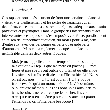
raconte des histoires, des histoires du quotidien.
Geneviève, 4
Ces rapports souhaités heurtent de front une certaine tendance à
« gérer » le vieillissement, et les pertes de capacités qui en
découlent, en se limitant à assurer une réponse adéquate aux besoins
physiques et psychiques. Dans le groupe des intervenants et des
intervenantes, cette question s’est imposée avec force, possiblement
en raison de leur contact quotidien, du moins pour la majorité
d’entre eux, avec des personnes en perte ou grande perte
d’autonomie. Mais elle a également occupé une place non
négligeable dans les deux autres groupes.
Moi, je me rappellerai tout le temps d’un monsieur qui
m’avait dit : « Depuis que ma mère est placée […] mes
frères et mes soeurs ont oublié qu’il fallait qu’elle ait de
la visite aussi. » Ils se disaient : « Elle est bien là ! Nous
on est occupés. » […] C’est courant. […] je trouve
inconcevable qu’à un moment donné […] les enfants
oublient que même si tu as des bons soins autour de toi,
tu as besoin… ne serait-ce que le toucher. [Ils vont
dire :] « Elle n’en a même pas connaissance. » Quand
t’entends ça, ça m’interpelle beaucoup !
Annick, 6