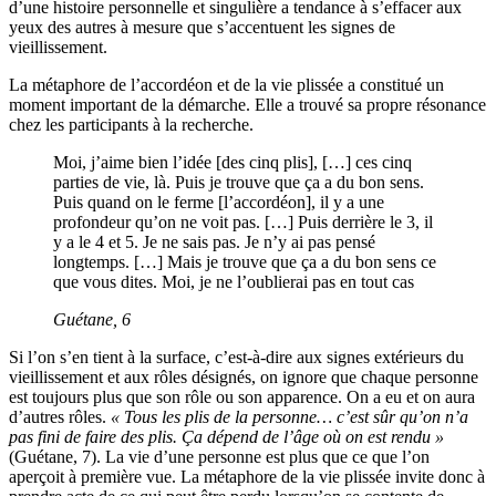
d’une histoire personnelle et singulière a tendance à s’effacer aux
yeux des autres à mesure que s’accentuent les signes de
vieillissement.
La métaphore de l’accordéon et de la vie plissée a constitué un
moment important de la démarche. Elle a trouvé sa propre résonance
chez les participants à la recherche.
Moi, j’aime bien l’idée [des cinq plis], […] ces cinq
parties de vie, là. Puis je trouve que ça a du bon sens.
Puis quand on le ferme [l’accordéon], il y a une
profondeur qu’on ne voit pas. […] Puis derrière le 3, il
y a le 4 et 5. Je ne sais pas. Je n’y ai pas pensé
longtemps. […] Mais je trouve que ça a du bon sens ce
que vous dites. Moi, je ne l’oublierai pas en tout cas
Guétane, 6
Si l’on s’en tient à la surface, c’est-à-dire aux signes extérieurs du
vieillissement et aux rôles désignés, on ignore que chaque personne
est toujours plus que son rôle ou son apparence. On a eu et on aura
d’autres rôles.
« Tous les plis de la personne… c’est sûr qu’on n’a
pas fini de faire des plis. Ça dépend de l’âge où on est rendu »
(Guétane, 7). La vie d’une personne est plus que ce que l’on
aperçoit à première vue. La métaphore de la vie plissée invite donc à