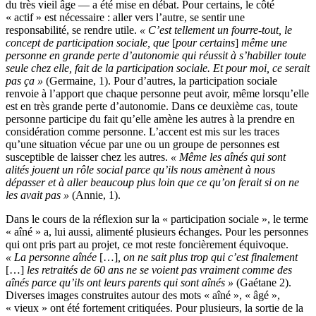
du très vieil âge — a été mise en débat. Pour certains, le côté
« actif » est nécessaire : aller vers l’autre, se sentir une
responsabilité, se rendre utile.
« C’est tellement un fourre-tout, le
concept de participation sociale, que
[
pour certains
]
même une
personne en grande perte d’autonomie qui réussit à s’habiller toute
seule chez elle, fait de la participation sociale. Et pour moi, ce serait
pas ça »
(Germaine, 1). Pour d’autres, la participation sociale
renvoie à l’apport que chaque personne peut avoir, même lorsqu’elle
est en très grande perte d’autonomie. Dans ce deuxième cas, toute
personne participe du fait qu’elle amène les autres à la prendre en
considération comme personne. L’accent est mis sur les traces
qu’une situation vécue par une ou un groupe de personnes est
susceptible de laisser chez les autres.
« Même les aînés qui sont
alités jouent un rôle social parce qu’ils nous amènent à nous
dépasser et à aller beaucoup plus loin que ce qu’on ferait si on ne
les avait pas »
(Annie, 1).
Dans le cours de la réflexion sur la « participation sociale », le terme
« aîné » a, lui aussi, alimenté plusieurs échanges. Pour les personnes
qui ont pris part au projet, ce mot reste foncièrement équivoque.
« La personne aînée
[…]
, on ne sait plus trop qui c’est finalement
[…]
les retraités de 60 ans ne se voient pas vraiment comme des
aînés parce qu’ils ont leurs parents qui sont aînés »
(Gaétane 2).
Diverses images construites autour des mots « aîné », « âgé »,
« vieux » ont été fortement critiquées. Pour plusieurs, la sortie de la