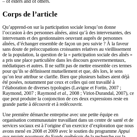
– of elders and of others.
Corps de l’article
Qu’apprend-on sur la participation sociale lorsqu’on donne
l’occasion à des personnes aînées, ainsi qu’à des intervenantes, des
intervenants et des gestionnaires oeuvrant auprès de personnes
aînées, d’échanger ensemble de façon un peu suivie ? À la faveur
sans doute de préoccupations croissantes relatives au vieillissement
de la population, la question de la « participation sociale des aînés »
a pris une place particulière dans les discours gouvernementaux,
médiatiques et autres. Il ne suffit pas de mettre ensemble ces termes
pour qu’ils se définissent mutuellement et que, dès lors, le sens
qu’on leur attribue se clarifie. Bien que plusieurs balises aient déjà
été posées, notamment par ceux et celles qui ont travaillé à
l’élaboration de diverses typologies (Lavigne et Fortin, 2007 ;
Raymond, 2007 ; Raymond
et al.
, 2008 ; Viriot-Durandal, 2007), ce
que peut produire la conjonction de ces deux expressions reste en
grande partie à découvrir et à redécouvrir.
Une première démarche entreprise avec une petite équipe en
organisation communautaire travaillant dans un centre de santé et de
services sociaux est à l’origine d’un exercice d’exploration que nous
avons mené en 2008 et 2009 avec le soutien du programme
Appui
aux projets novateurs
du Fonds québécois de la recherche sur la