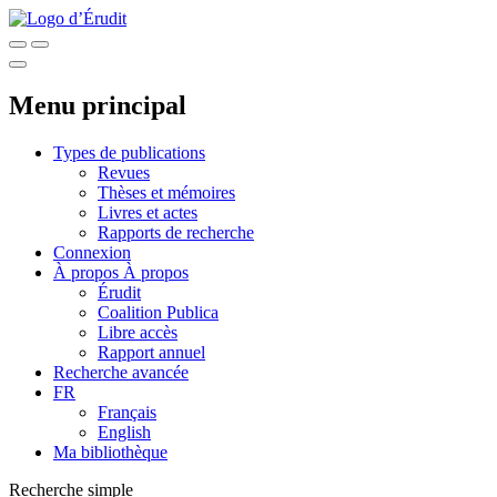
Menu principal
Types de publications
Revues
Thèses et mémoires
Livres et actes
Rapports de recherche
Connexion
À propos
À propos
Érudit
Coalition Publica
Libre accès
Rapport annuel
Recherche avancée
FR
Français
English
Ma bibliothèque
Recherche simple