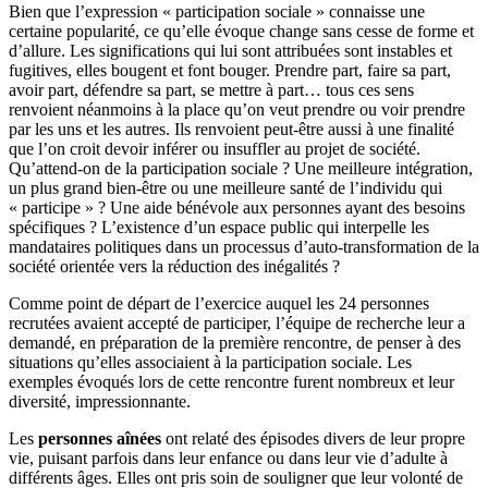
Bien que l’expression « participation sociale » connaisse une
certaine popularité, ce qu’elle évoque change sans cesse de forme et
d’allure. Les significations qui lui sont attribuées sont instables et
fugitives, elles bougent et font bouger. Prendre part, faire sa part,
avoir part, défendre sa part, se mettre à part… tous ces sens
renvoient néanmoins à la place qu’on veut prendre ou voir prendre
par les uns et les autres. Ils renvoient peut-être aussi à une finalité
que l’on croit devoir inférer ou insuffler au projet de société.
Qu’attend-on de la participation sociale ? Une meilleure intégration,
un plus grand bien-être ou une meilleure santé de l’individu qui
« participe » ? Une aide bénévole aux personnes ayant des besoins
spécifiques ? L’existence d’un espace public qui interpelle les
mandataires politiques dans un processus d’auto-transformation de la
société orientée vers la réduction des inégalités ?
Comme point de départ de l’exercice auquel les 24 personnes
recrutées avaient accepté de participer, l’équipe de recherche leur a
demandé, en préparation de la première rencontre, de penser à des
situations qu’elles associaient à la participation sociale. Les
exemples évoqués lors de cette rencontre furent nombreux et leur
diversité, impressionnante.
Les
personnes aînées
ont relaté des épisodes divers de leur propre
vie, puisant parfois dans leur enfance ou dans leur vie d’adulte à
différents âges. Elles ont pris soin de souligner que leur volonté de