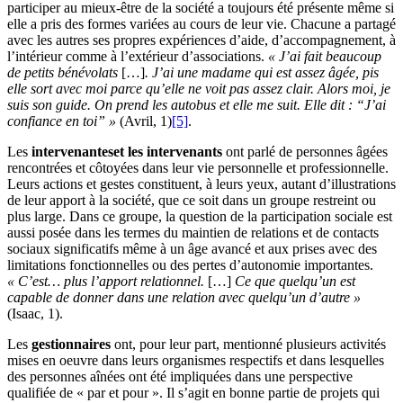
participer au mieux-être de la société a toujours été présente même si
elle a pris des formes variées au cours de leur vie. Chacune a partagé
avec les autres ses propres expériences d’aide, d’accompagnement, à
l’intérieur comme à l’extérieur d’associations.
« J’ai fait beaucoup
de petits bénévolats
[…]
. J’ai une madame qui est assez âgée, pis
elle sort avec moi parce qu’elle ne voit pas assez clair. Alors moi, je
suis son guide. On prend les autobus et elle me suit. Elle dit : “J’ai
confiance en toi” »
(Avril, 1)
[5]
.
Les
intervenantes
et les intervenants
ont parlé de personnes âgées
rencontrées et côtoyées dans leur vie personnelle et professionnelle.
Leurs actions et gestes constituent, à leurs yeux, autant d’illustrations
de leur apport à la société, que ce soit dans un groupe restreint ou
plus large. Dans ce groupe, la question de la participation sociale est
aussi posée dans les termes du maintien de relations et de contacts
sociaux significatifs même à un âge avancé et aux prises avec des
limitations fonctionnelles ou des pertes d’autonomie importantes.
« C’est… plus l’apport relationnel.
[…]
Ce que quelqu’un est
capable de donner dans une relation avec quelqu’un d’autre »
(Isaac, 1).
Les
gestionnaires
ont, pour leur part, mentionné plusieurs activités
mises en oeuvre dans leurs organismes respectifs et dans lesquelles
des personnes aînées ont été impliquées dans une perspective
qualifiée de « par et pour ». Il s’agit en bonne partie de projets qui