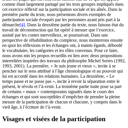
comme étant largement partagé par les trois groupes impliqués dans
cet exercice réflexif sur la participation sociale et les aînés. Dans la
première partie du texte, nous présentons divers exemples de
participation sociale évoqués par les personnes ayant pris part à la
démarche
[4]
. Dans la deuxième partie du texte, nous faisons état du
travail de déconstruction qui fut opéré à mesure que l’exercice,
assisté par les contes merveilleux, se poursuivait. Dans une
perspective de réhabilitation du complexe, nous montrerons ensuite
en quoi les réflexions et les échanges ont, à maints égards, débordé
le vocabulaire, les catégories et les rôles convenus. Pour ce faire,
nous avons mis les propos recueillis en lien avec deux propositions
interreliées inspirées des travaux du philosophe Michel Serres (1992,
1993, 2001). La première, « Je suis jeune et vieux », invite à se
pencher sur le sens attribué à l’âge chronologique et au pouvoir qui
lui est accordé dans les relations humaines. La deuxième, « Le
temps passe et ne passe pas », incite à revoir la séparation entre le
présent, le révolu et l’à-venir. La troisième partie traite pour sa part
de certains « maux » contemporains signalés dans le cours des
échanges et qui sont susceptibles d’empêcher de prendre la pleine
mesure de la participation de chacun et chacune, y compris dans le
vieil âge, à l’écriture de l’à-venir.
Visages et visées de la participation