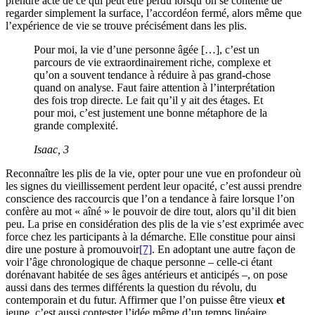
prendre acte de ce qui peut être perdu lorsqu’on se contente de
regarder simplement la surface, l’accordéon fermé, alors même que
l’expérience de vie se trouve précisément dans les plis.
Pour moi, la vie d’une personne âgée […], c’est un
parcours de vie extraordinairement riche, complexe et
qu’on a souvent tendance à réduire à pas grand-chose
quand on analyse. Faut faire attention à l’interprétation
des fois trop directe. Le fait qu’il y ait des étages. Et
pour moi, c’est justement une bonne métaphore de la
grande complexité.
Isaac, 3
Reconnaître les plis de la vie, opter pour une vue en profondeur où
les signes du vieillissement perdent leur opacité, c’est aussi prendre
conscience des raccourcis que l’on a tendance à faire lorsque l’on
confère au mot « aîné » le pouvoir de dire tout, alors qu’il dit bien
peu. La prise en considération des plis de la vie s’est exprimée avec
force chez les participants à la démarche. Elle constitue pour ainsi
dire une posture à promouvoir
[7]
. En adoptant une autre façon de
voir l’âge chronologique de chaque personne – celle-ci étant
dorénavant habitée de ses âges antérieurs et anticipés –, on pose
aussi dans des termes différents la question du révolu, du
contemporain et du futur. Affirmer que l’on puisse être vieux
et
jeune, c’est aussi contester l’idée même d’un temps linéaire.