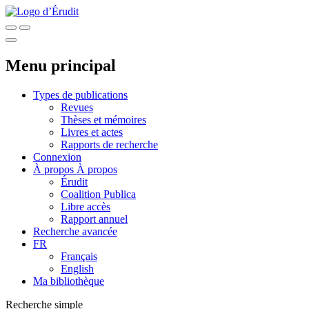
Menu principal
Types de publications
Revues
Thèses et mémoires
Livres et actes
Rapports de recherche
Connexion
À propos
À propos
Érudit
Coalition Publica
Libre accès
Rapport annuel
Recherche avancée
FR
Français
English
Ma bibliothèque
Recherche simple