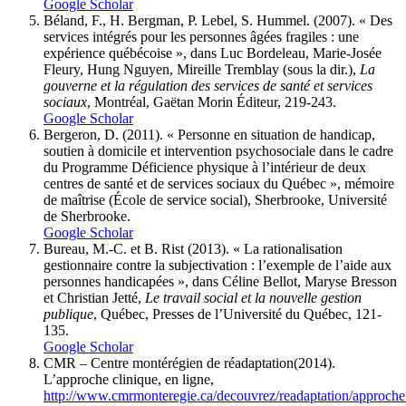
Google Scholar
Béland, F., H. Bergman, P. Lebel, S. Hummel.
(2007).
« Des
services intégrés pour les personnes âgées fragiles : une
expérience québécoise », dans Luc
Bordeleau
, Marie-Josée
Fleury
, Hung
Nguyen
, Mireille
Tremblay
(sous la dir.),
La
gouverne et la régulation des services de santé et services
sociaux
, Montréal, Gaëtan Morin Éditeur, 219-243.
Google Scholar
Bergeron,
D. (2011). « Personne en situation de handicap,
soutien à domicile et intervention psychosociale dans le cadre
du Programme Déficience physique à l’intérieur de deux
centres de santé et de services sociaux du Québec », mémoire
de maîtrise (École de service social), Sherbrooke, Université
de Sherbrooke.
Google Scholar
Bureau, M.-C.
et
B. Rist
(2013). « La rationalisation
gestionnaire contre la subjectivation : l’exemple de l’aide aux
personnes handicapées », dans Céline
Bellot
, Maryse
Bresson
et Christian
Jetté,
Le travail social et la nouvelle gestion
publique
, Québec, Presses de l’Université du Québec, 121-
135.
Google Scholar
CMR – Centre montérégien de réadaptation
(2014).
L’approche clinique, en ligne,
http://www.cmrmonteregie.ca/decouvrez/readaptation/approche