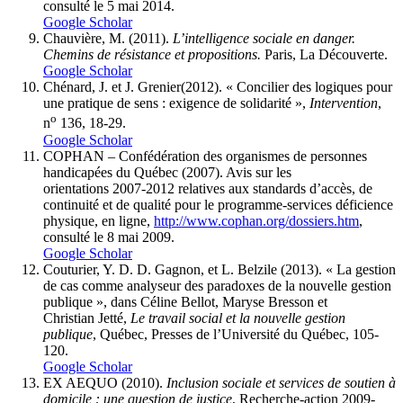
consulté le 5 mai 2014.
Google Scholar
Chauvière, M. (2011).
L’intelligence sociale en danger.
Chemins de résistance et propositions.
Paris, La Découverte.
Google Scholar
Chénard, J.
et
J. Grenier
(2012). « Concilier des logiques pour
une pratique de sens : exigence de solidarité »,
Intervention
,
o
n
136, 18-29.
Google Scholar
COPHAN – Confédération des organismes de personnes
handicapées du Québec
(2007). Avis sur les
orientations 2007-2012 relatives aux standards d’accès, de
continuité et de qualité pour le programme-services déficience
physique, en ligne,
http://www.cophan.org/dossiers.htm
,
consulté le 8 mai 2009.
Google Scholar
Couturier, Y. D. D. Gagnon,
et
L. Belzile
(2013). « La gestion
de cas comme analyseur des paradoxes de la nouvelle gestion
publique », dans Céline
Bellot
, Maryse
Bresson
et
Christian
Jetté
,
Le travail social et la nouvelle gestion
publique
, Québec, Presses de l’Université du Québec, 105-
120.
Google Scholar
EX AEQUO (
2010
).
Inclusion sociale et services de soutien à
domicile : une question de justice
, Recherche-action 2009-