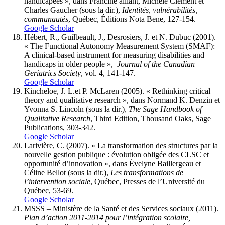
handicapées », dans Francine
aillant
, Michèle
Clément
et
Charles
Gaucher
(sous la dir.),
Identités, vulnérabilités,
communautés
, Québec, Éditions Nota Bene, 127-154.
Google Scholar
Hébert, R., Guilbeault, J., Desrosiers, J.
et
N. Dubuc (2001).
« The Functional Autonomy Measurement System (SMAF):
A clinical-based instrument for measuring disabilities and
handicaps in older people »,
Journal of the Canadian
Geriatrics Society
, vol. 4, 141-147.
Google Scholar
Kincheloe, J. L.
et
P. McLaren (
2005). « Rethinking critical
theory and qualitative research », dans Normand K.
Denzin
et
Yvonna S.
Lincoln
(sous la dir.),
The Sage Handbook of
Qualitative Research
, Third Edition, Thousand Oaks, Sage
Publications, 303-342.
Google Scholar
Larivière,
C. (2007). « La transformation des structures par la
nouvelle gestion publique : évolution obligée des CLSC et
opportunité d’innovation », dans Évelyne
Baillergeau
et
Céline
Bellot
(sous la dir.),
Les transformations de
l’intervention sociale
, Québec, Presses de l’Université du
Québec, 53-69.
Google Scholar
MSSS – Ministère de la Santé et des Services sociaux (2011).
Plan d’action 2011-2014 pour l’intégration scolaire,