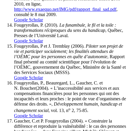
2010, en ligne,
http://www.exaequo.net/IMG/pdf/rapport_final_sad.pdf
,
consulté le 8 mai 2009.
Google Scholar
Fougeyrollas, P. (2010).
La funambule, le fil et la toile :
transformations réciproques du sens du handicap
, Québec,
Presses de l’Université Laval.
Google Scholar
Fougeyrollas, P
et
J. Tremblay (2006).
Piloter son projet de
vie et participer socialement; les finalités attendues de
l’OÉMC pour les personnes en quête d’autonomie
, Rapport
final présenté au comité scientifique pour l’évolution de
l’OÉMC, gouvernement du Québec, Ministère de la Santé et
des Services Sociaux (MSSS).
Google Scholar
Fougeyrollas, P., Beauregard, L., Gaucher, C.
et
N. Boucher
(2004). « L’inaccessibilité aux services et aux
compensations financières pour les personnes qui ont des
incapacités et leurs proches : le point de vue d’organismes de
défense des droits. »,
Développement humain, handicap et
o
changement social
, vol. 13, n
2, 75-85.
Google Scholar
Gaucher, C.
et
P. Fougeyrollas
(2004). « Construire la
différence et reproduire la vulnérabilité : le cas des personnes