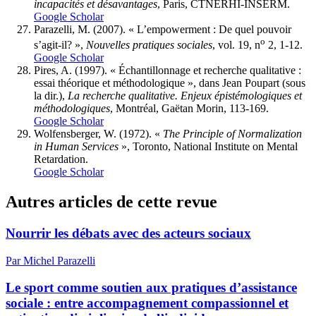
incapacités et désavantages
, Paris, CTNERHI-INSERM.
Google Scholar
Parazelli,
M. (2007). « L’empowerment : De quel pouvoir
o
s’agit-il? »,
Nouvelles pratiques sociales
, vol. 19, n
2, 1-12.
Google Scholar
Pires, A.
(1997). « Échantillonnage et recherche qualitative :
essai théorique et méthodologique », dans Jean
Poupart
(sous
la dir.),
La recherche qualitative. Enjeux épistémologiques et
méthodologiques
, Montréal, Gaëtan Morin, 113-169.
Google Scholar
Wolfensberger, W. (1972). «
The Principle of Normalization
in Human Services
», Toronto, National Institute on Mental
Retardation.
Google Scholar
Autres articles de cette revue
Nourrir les débats avec des acteurs sociaux
Par Michel Parazelli
Le sport comme soutien aux pratiques d’assistance
sociale : entre accompagnement compassionnel et