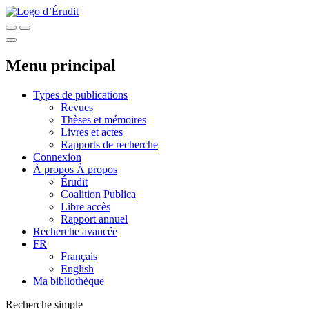
Menu principal
Types de publications
Revues
Thèses et mémoires
Livres et actes
Rapports de recherche
Connexion
À propos
À propos
Érudit
Coalition Publica
Libre accès
Rapport annuel
Recherche avancée
FR
Français
English
Ma bibliothèque
Recherche simple