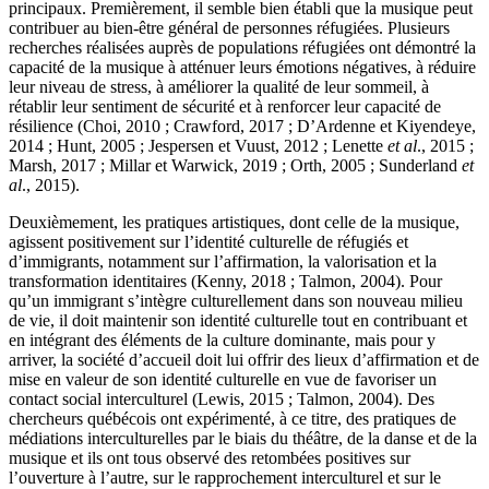
principaux. Premièrement, il semble bien établi que la musique peut
contribuer au bien-être général de personnes réfugiées. Plusieurs
recherches réalisées auprès de populations réfugiées ont démontré la
capacité de la musique à atténuer leurs émotions négatives, à réduire
leur niveau de stress, à améliorer la qualité de leur sommeil, à
rétablir leur sentiment de sécurité et à renforcer leur capacité de
résilience (Choi, 2010 ; Crawford, 2017 ; D’Ardenne et Kiyendeye,
2014 ; Hunt, 2005 ; Jespersen et Vuust, 2012 ; Lenette
et al
., 2015 ;
Marsh, 2017 ; Millar et Warwick, 2019 ; Orth, 2005 ; Sunderland
et
al
., 2015).
Deuxièmement, les pratiques artistiques, dont celle de la musique,
agissent positivement sur l’identité culturelle de réfugiés et
d’immigrants, notamment sur l’affirmation, la valorisation et la
transformation identitaires (Kenny, 2018 ; Talmon, 2004). Pour
qu’un immigrant s’intègre culturellement dans son nouveau milieu
de vie, il doit maintenir son identité culturelle tout en contribuant et
en intégrant des éléments de la culture dominante, mais pour y
arriver, la société d’accueil doit lui offrir des lieux d’affirmation et de
mise en valeur de son identité culturelle en vue de favoriser un
contact social interculturel (Lewis, 2015 ; Talmon, 2004). Des
chercheurs québécois ont expérimenté, à ce titre, des pratiques de
médiations interculturelles par le biais du théâtre, de la danse et de la
musique et ils ont tous observé des retombées positives sur
l’ouverture à l’autre, sur le rapprochement interculturel et sur le