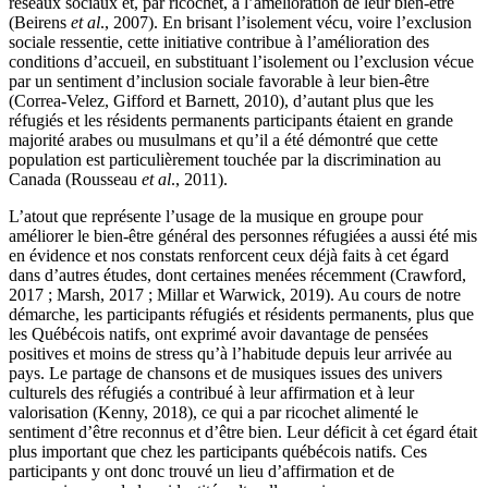
réseaux sociaux et, par ricochet, à l’amélioration de leur bien-être
(Beirens
et al
., 2007). En brisant l’isolement vécu, voire l’exclusion
sociale ressentie, cette initiative contribue à l’amélioration des
conditions d’accueil, en substituant l’isolement ou l’exclusion vécue
par un sentiment d’inclusion sociale favorable à leur bien-être
(Correa-Velez, Gifford et Barnett, 2010), d’autant plus que les
réfugiés et les résidents permanents participants étaient en grande
majorité arabes ou musulmans et qu’il a été démontré que cette
population est particulièrement touchée par la discrimination au
Canada (Rousseau
et al
., 2011).
L’atout que représente l’usage de la musique en groupe pour
améliorer le bien-être général des personnes réfugiées a aussi été mis
en évidence et nos constats renforcent ceux déjà faits à cet égard
dans d’autres études, dont certaines menées récemment (Crawford,
2017 ; Marsh, 2017 ; Millar et Warwick, 2019). Au cours de notre
démarche, les participants réfugiés et résidents permanents, plus que
les Québécois natifs, ont exprimé avoir davantage de pensées
positives et moins de stress qu’à l’habitude depuis leur arrivée au
pays. Le partage de chansons et de musiques issues des univers
culturels des réfugiés a contribué à leur affirmation et à leur
valorisation (Kenny, 2018), ce qui a par ricochet alimenté le
sentiment d’être reconnus et d’être bien. Leur déficit à cet égard était
plus important que chez les participants québécois natifs. Ces
participants y ont donc trouvé un lieu d’affirmation et de