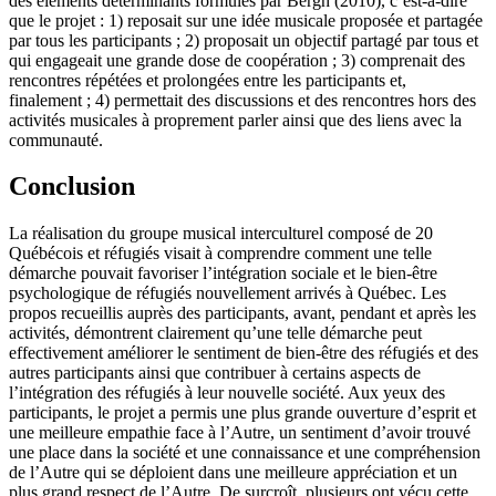
des éléments déterminants formulés par Bergh (2010), c’est-à-dire
que le projet : 1) reposait sur une idée musicale proposée et partagée
par tous les participants ; 2) proposait un objectif partagé par tous et
qui engageait une grande dose de coopération ; 3) comprenait des
rencontres répétées et prolongées entre les participants et,
finalement ; 4) permettait des discussions et des rencontres hors des
activités musicales à proprement parler ainsi que des liens avec la
communauté.
Conclusion
La réalisation du groupe musical interculturel composé de 20
Québécois et réfugiés visait à comprendre comment une telle
démarche pouvait favoriser l’intégration sociale et le bien-être
psychologique de réfugiés nouvellement arrivés à Québec. Les
propos recueillis auprès des participants, avant, pendant et après les
activités, démontrent clairement qu’une telle démarche peut
effectivement améliorer le sentiment de bien-être des réfugiés et des
autres participants ainsi que contribuer à certains aspects de
l’intégration des réfugiés à leur nouvelle société. Aux yeux des
participants, le projet a permis une plus grande ouverture d’esprit et
une meilleure empathie face à l’Autre, un sentiment d’avoir trouvé
une place dans la société et une connaissance et une compréhension
de l’Autre qui se déploient dans une meilleure appréciation et un
plus grand respect de l’Autre. De surcroît, plusieurs ont vécu cette