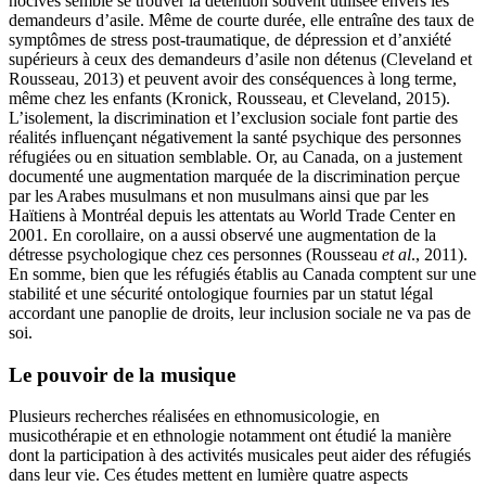
nocives semble se trouver la détention souvent utilisée envers les
demandeurs d’asile. Même de courte durée, elle entraîne des taux de
symptômes de stress post-traumatique, de dépression et d’anxiété
supérieurs à ceux des demandeurs d’asile non détenus (Cleveland et
Rousseau, 2013) et peuvent avoir des conséquences à long terme,
même chez les enfants (Kronick, Rousseau, et Cleveland, 2015).
L’isolement, la discrimination et l’exclusion sociale font partie des
réalités influençant négativement la santé psychique des personnes
réfugiées ou en situation semblable. Or, au Canada, on a justement
documenté une augmentation marquée de la discrimination perçue
par les Arabes musulmans et non musulmans ainsi que par les
Haïtiens à Montréal depuis les attentats au World Trade Center en
2001. En corollaire, on a aussi observé une augmentation de la
détresse psychologique chez ces personnes (Rousseau
et al
., 2011).
En somme, bien que les réfugiés établis au Canada comptent sur une
stabilité et une sécurité ontologique fournies par un statut légal
accordant une panoplie de droits, leur inclusion sociale ne va pas de
soi.
Le pouvoir de la musique
Plusieurs recherches réalisées en ethnomusicologie, en
musicothérapie et en ethnologie notamment ont étudié la manière
dont la participation à des activités musicales peut aider des réfugiés
dans leur vie. Ces études mettent en lumière quatre aspects