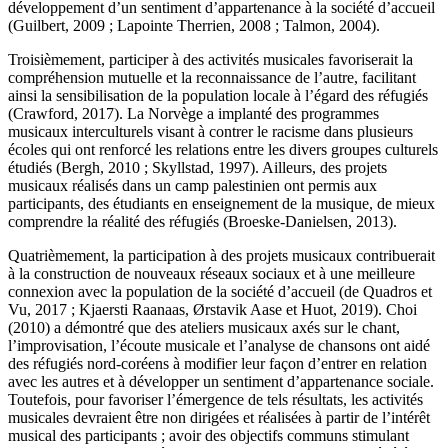
développement d’un sentiment d’appartenance à la société d’accueil
(Guilbert, 2009 ; Lapointe Therrien, 2008 ; Talmon, 2004).
Troisièmement, participer à des activités musicales favoriserait la
compréhension mutuelle et la reconnaissance de l’autre, facilitant
ainsi la sensibilisation de la population locale à l’égard des réfugiés
(Crawford, 2017). La Norvège a implanté des programmes
musicaux interculturels visant à contrer le racisme dans plusieurs
écoles qui ont renforcé les relations entre les divers groupes culturels
étudiés (Bergh, 2010 ; Skyllstad, 1997). Ailleurs, des projets
musicaux réalisés dans un camp palestinien ont permis aux
participants, des étudiants en enseignement de la musique, de mieux
comprendre la réalité des réfugiés (Broeske-Danielsen, 2013).
Quatrièmement, la participation à des projets musicaux contribuerait
à la construction de nouveaux réseaux sociaux et à une meilleure
connexion avec la population de la société d’accueil (de Quadros et
Vu, 2017 ; Kjaersti Raanaas, Ørstavik Aase et Huot, 2019). Choi
(2010) a démontré que des ateliers musicaux axés sur le chant,
l’improvisation, l’écoute musicale et l’analyse de chansons ont aidé
des réfugiés nord-coréens à modifier leur façon d’entrer en relation
avec les autres et à développer un sentiment d’appartenance sociale.
Toutefois, pour favoriser l’émergence de tels résultats, les activités
musicales devraient être non dirigées et réalisées à partir de l’intérêt
musical des participants ; avoir des objectifs communs stimulant