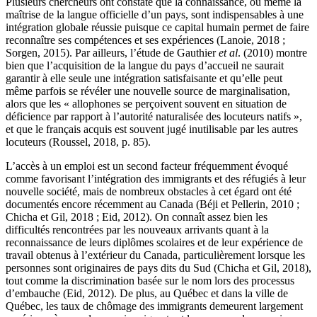
Plusieurs chercheurs ont constaté que la connaissance, ou même la
maîtrise de la langue officielle d’un pays, sont indispensables à une
intégration globale réussie puisque ce capital humain permet de faire
reconnaître ses compétences et ses expériences (Lanoie, 2018 ;
Sorgen, 2015). Par ailleurs, l’étude de Gauthier
et al
. (2010) montre
bien que l’acquisition de la langue du pays d’accueil ne saurait
garantir à elle seule une intégration satisfaisante et qu’elle peut
même parfois se révéler une nouvelle source de marginalisation,
alors que les « allophones se perçoivent souvent en situation de
déficience par rapport à l’autorité naturalisée des locuteurs natifs »,
et que le français acquis est souvent jugé inutilisable par les autres
locuteurs (Roussel, 2018, p. 85).
L’accès à un emploi est un second facteur fréquemment évoqué
comme favorisant l’intégration des immigrants et des réfugiés à leur
nouvelle société, mais de nombreux obstacles à cet égard ont été
documentés encore récemment au Canada (Béji et Pellerin, 2010 ;
Chicha et Gil, 2018 ; Eid, 2012). On connaît assez bien les
difficultés rencontrées par les nouveaux arrivants quant à la
reconnaissance de leurs diplômes scolaires et de leur expérience de
travail obtenus à l’extérieur du Canada, particulièrement lorsque les
personnes sont originaires de pays dits du Sud (Chicha et Gil, 2018),
tout comme la discrimination basée sur le nom lors des processus
d’embauche (Eid, 2012). De plus, au Québec et dans la ville de
Québec, les taux de chômage des immigrants demeurent largement