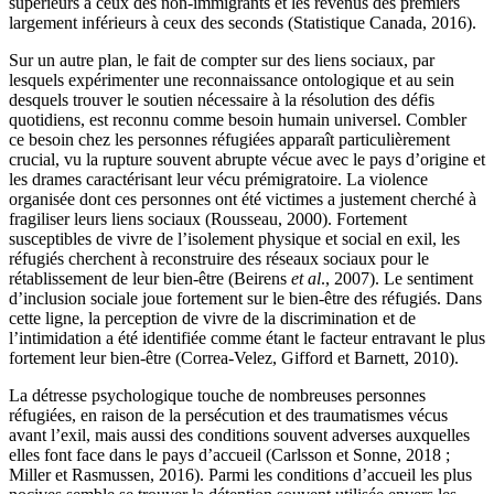
supérieurs à ceux des non-immigrants et les revenus des premiers
largement inférieurs à ceux des seconds (Statistique Canada, 2016).
Sur un autre plan, le fait de compter sur des liens sociaux, par
lesquels expérimenter une reconnaissance ontologique et au sein
desquels trouver le soutien nécessaire à la résolution des défis
quotidiens, est reconnu comme besoin humain universel. Combler
ce besoin chez les personnes réfugiées apparaît particulièrement
crucial, vu la rupture souvent abrupte vécue avec le pays d’origine et
les drames caractérisant leur vécu prémigratoire. La violence
organisée dont ces personnes ont été victimes a justement cherché à
fragiliser leurs liens sociaux (Rousseau, 2000). Fortement
susceptibles de vivre de l’isolement physique et social en exil, les
réfugiés cherchent à reconstruire des réseaux sociaux pour le
rétablissement de leur bien-être (Beirens
et al
., 2007). Le sentiment
d’inclusion sociale joue fortement sur le bien-être des réfugiés. Dans
cette ligne, la perception de vivre de la discrimination et de
l’intimidation a été identifiée comme étant le facteur entravant le plus
fortement leur bien-être (Correa-Velez, Gifford et Barnett, 2010).
La détresse psychologique touche de nombreuses personnes
réfugiées, en raison de la persécution et des traumatismes vécus
avant l’exil, mais aussi des conditions souvent adverses auxquelles
elles font face dans le pays d’accueil (Carlsson et Sonne, 2018 ;
Miller et Rasmussen, 2016). Parmi les conditions d’accueil les plus