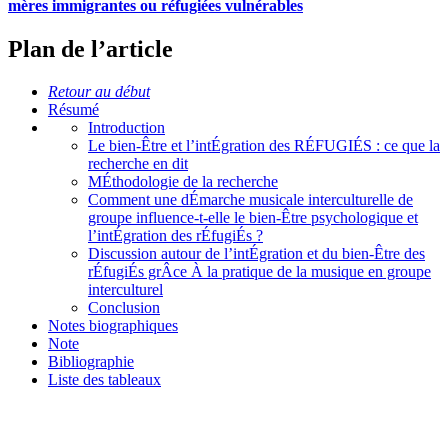
mères immigrantes ou réfugiées vulnérables
Plan de l’article
Retour au début
Résumé
Introduction
Le bien-Être et l’intÉgration des RÉFUGIÉS : ce que la
recherche en dit
MÉthodologie de la recherche
Comment une dÉmarche musicale interculturelle de
groupe influence-t-elle le bien-Être psychologique et
l’intÉgration des rÉfugiÉs ?
Discussion autour de l’intÉgration et du bien-Être des
rÉfugiÉs grÂce À la pratique de la musique en groupe
interculturel
Conclusion
Notes biographiques
Note
Bibliographie
Liste des tableaux