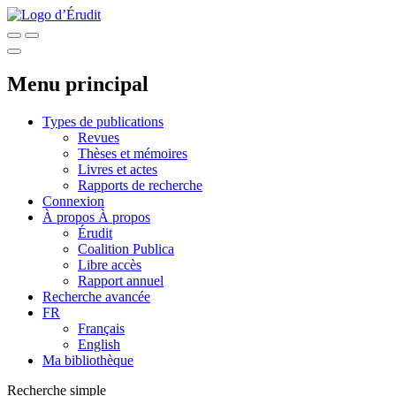
Menu principal
Types de publications
Revues
Thèses et mémoires
Livres et actes
Rapports de recherche
Connexion
À propos
À propos
Érudit
Coalition Publica
Libre accès
Rapport annuel
Recherche avancée
FR
Français
English
Ma bibliothèque
Recherche simple