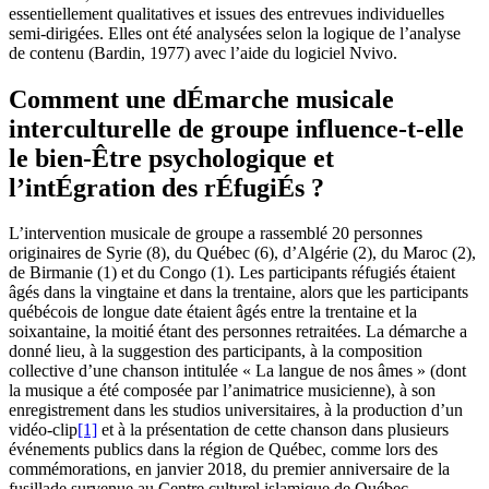
essentiellement qualitatives et issues des entrevues individuelles
semi-dirigées. Elles ont été analysées selon la logique de l’analyse
de contenu (Bardin, 1977) avec l’aide du logiciel Nvivo.
Comment une dÉmarche musicale
interculturelle de groupe influence-t-elle
le bien-Être psychologique et
l’intÉgration des rÉfugiÉs ?
L’intervention musicale de groupe a rassemblé 20 personnes
originaires de Syrie (8), du Québec (6), d’Algérie (2), du Maroc (2),
de Birmanie (1) et du Congo (1). Les participants réfugiés étaient
âgés dans la vingtaine et dans la trentaine, alors que les participants
québécois de longue date étaient âgés entre la trentaine et la
soixantaine, la moitié étant des personnes retraitées. La démarche a
donné lieu, à la suggestion des participants, à la composition
collective d’une chanson intitulée « La langue de nos âmes » (dont
la musique a été composée par l’animatrice musicienne), à son
enregistrement dans les studios universitaires, à la production d’un
vidéo-clip
[1]
et à la présentation de cette chanson dans plusieurs
événements publics dans la région de Québec, comme lors des
commémorations, en janvier 2018, du premier anniversaire de la
fusillade survenue au Centre culturel islamique de Québec.