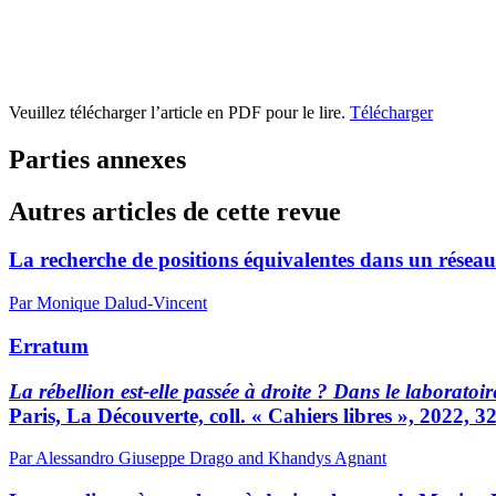
Veuillez télécharger l’article en PDF pour le lire.
Télécharger
Parties annexes
Autres articles de cette revue
La recherche de positions équivalentes dans un réseau : 
Par Monique Dalud-Vincent
Erratum
La rébellion est-elle passée à droite ? Dans le laborato
Paris, La Découverte, coll. « Cahiers libres », 2022, 3
Par Alessandro Giuseppe Drago and Khandys Agnant