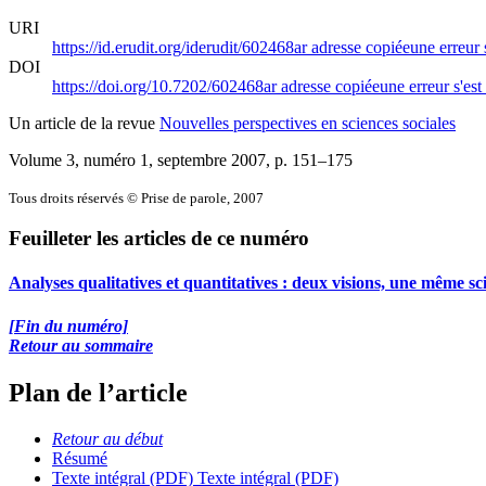
URI
https://id.erudit.org/iderudit/602468ar
adresse copiée
une erreur 
DOI
https://doi.org/10.7202/602468ar
adresse copiée
une erreur s'est
Un article de la revue
Nouvelles perspectives en sciences sociales
Volume 3, numéro 1, septembre 2007
, p. 151–175
Tous droits réservés © Prise de parole, 2007
Feuilleter les articles de ce numéro
Analyses qualitatives et quantitatives : deux visions, une même sc
[Fin du numéro]
Retour au sommaire
Plan de l’article
Retour au début
Résumé
Texte intégral (PDF)
Texte intégral (PDF)