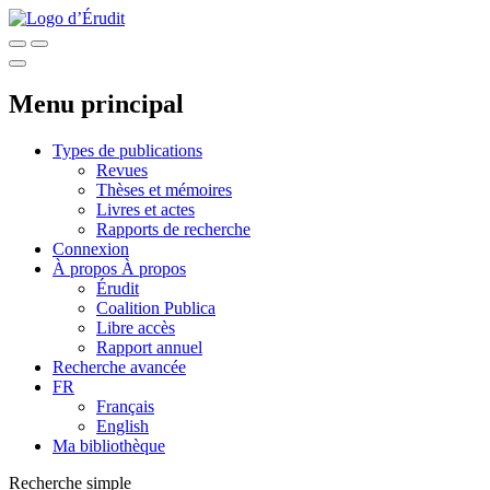
Menu principal
Types de publications
Revues
Thèses et mémoires
Livres et actes
Rapports de recherche
Connexion
À propos
À propos
Érudit
Coalition Publica
Libre accès
Rapport annuel
Recherche avancée
FR
Français
English
Ma bibliothèque
Recherche simple