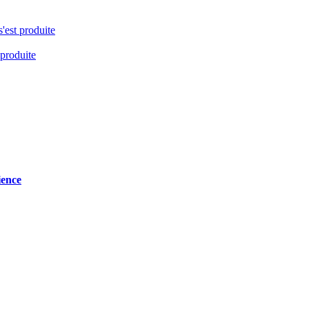
s'est produite
 produite
ience