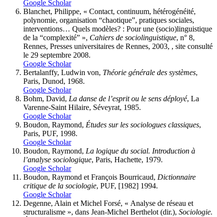
Google Scholar
Blanchet, Philippe, « Contact, continuum, hétérogénéité,
polynomie, organisation “chaotique”, pratiques sociales,
interventions… Quels modèles? : Pour une (socio)linguistique
de la “complexité” »,
Cahiers de sociolinguistique
, n° 8,
Rennes, Presses universitaires de Rennes, 2003, , site consulté
le 29 septembre 2008.
Google Scholar
Bertalanffy, Ludwin von,
Théorie générale des systèmes
,
Paris, Dunod, 1968.
Google Scholar
Bohm, David,
La danse de l’esprit ou le sens déployé
, La
Varenne-Saint Hilaire, Séveyrat, 1985.
Google Scholar
Boudon, Raymond,
Études sur les sociologues classiques
,
Paris, PUF, 1998.
Google Scholar
Boudon, Raymond,
La logique du social. Introduction à
l’analyse sociologique
, Paris, Hachette, 1979.
Google Scholar
Boudon, Raymond et François Bourricaud,
Dictionnaire
critique de la sociologie
, PUF, [1982] 1994.
Google Scholar
Degenne, Alain et Michel Forsé, « Analyse de réseau et
structuralisme », dans Jean-Michel Berthelot (dir.),
Sociologie.