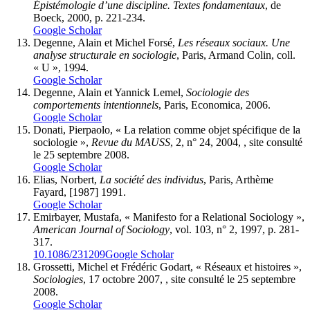
Épistémologie d’une discipline. Textes fondamentaux
, de
Boeck, 2000, p. 221-234.
Google Scholar
Degenne, Alain et Michel Forsé,
Les réseaux sociaux. Une
analyse structurale en sociologie
, Paris, Armand Colin, coll.
« U », 1994.
Google Scholar
Degenne, Alain et Yannick Lemel,
Sociologie des
comportements intentionnels
, Paris, Economica, 2006.
Google Scholar
Donati, Pierpaolo, « La relation comme objet spécifique de la
sociologie »,
Revue du MAUSS
, 2, n° 24, 2004, , site consulté
le 25 septembre 2008.
Google Scholar
Elias, Norbert,
La société des individus
, Paris, Arthème
Fayard, [1987] 1991.
Google Scholar
Emirbayer, Mustafa, « Manifesto for a Relational Sociology »,
American Journal of Sociology
, vol. 103, n° 2, 1997, p. 281-
317.
10.1086/231209
Google Scholar
Grossetti, Michel et Frédéric Godart, « Réseaux et histoires »,
Sociologies
, 17 octobre 2007, , site consulté le 25 septembre
2008.
Google Scholar