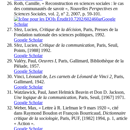
Roth, Camille, « Reconstruction en sciences sociales : le cas
des communautés de savoir »,
Nouvelles Perspectives en
Sciences Sociales,
vol. 2, n° 2, 2007, p. 59-101.
10.7202/602460ar
Google
Scholar
Sfez, Lucien,
Critique de la décision
, Paris, Presses de la
Fondation nationale des sciences politiques, 1992.
Google Scholar
Sfez, Lucien,
Critique de la communication,
Paris, Seuil,
Points, [1988] 1992.
Google Scholar
Valéry, Paul,
Oeuvres I
, Paris, Gallimard, Bibliothèque de la
Pléiade, 1957.
Google Scholar
Vinci, Léonard de,
Les carnets de Léonard de Vinci 2,
Paris,
Gallimard, 1942.
Google Scholar
Watzlawick, Paul, Janet Helmick Beavin et Don D. Jackson,
Une logique de la communication
, Paris, Seuil, [1967] 1971.
Google Scholar
Weber, Max, « Lettre à R. Liefman le 9 mars 1920 », cité
dans Raymond Boudon et François Bourricaud,
Dictionnaire
critique de la sociologie
, Paris, PUF, [1982] 1994, p. 1, article
« Action ».
Google Scholar