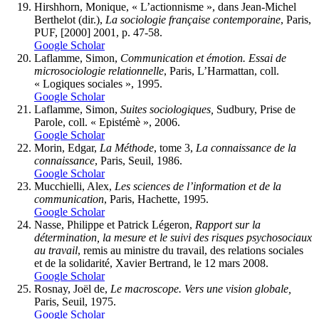
Hirshhorn, Monique, « L’actionnisme », dans Jean-Michel
Berthelot (dir.),
La sociologie française contemporaine
, Paris,
PUF, [2000] 2001, p. 47-58.
Google Scholar
Laflamme, Simon,
Communication et émotion. Essai de
microsociologie relationnelle
, Paris, L’Harmattan, coll.
« Logiques sociales », 1995.
Google Scholar
Laflamme, Simon,
Suites sociologiques,
Sudbury, Prise de
Parole, coll. « Epistémè », 2006.
Google Scholar
Morin, Edgar,
La Méthode
, tome 3,
La connaissance de la
connaissance
, Paris, Seuil, 1986.
Google Scholar
Mucchielli, Alex,
Les sciences de l’information et de la
communication
, Paris, Hachette, 1995.
Google Scholar
Nasse, Philippe et Patrick Légeron,
Rapport sur la
détermination, la mesure et le suivi des risques psychosociaux
au travail
, remis au ministre du travail, des relations sociales
et de la solidarité, Xavier Bertrand, le 12 mars 2008.
Google Scholar
Rosnay, Joël de,
Le macroscope. Vers une vision globale,
Paris, Seuil, 1975.
Google Scholar