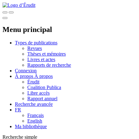
Menu principal
Types de publications
Revues
Thèses et mémoires
Livres et actes
Rapports de recherche
Connexion
À propos
À propos
Érudit
Coalition Publica
Libre accès
Rapport annuel
Recherche avancée
FR
Français
English
Ma bibliothèque
Recherche simple