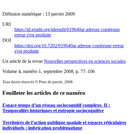
Diffusion numérique : 13 janvier 2009
URI
https://id.erudit.org/iderudit/019640ar
adresse copiée
une
erreur s'est produite
DOI
https://doi.org/10.7202/019640ar
adresse copiée
une erreur
s'est produite
Un article de la revue
Nouvelles perspectives en sciences sociales
Volume 4, numéro 1, septembre 2008
, p. 77–106
Tous droits réservés © Prise de parole, 2008
Feuilleter les articles de ce numéro
Espace-temps d’un réseau sociocognitif complexe. II :
Temporalités historiques et entropie sociocognitive
Territoires de l’action publique spatiale et espaces réticulaires
individuels : imbrication problématique