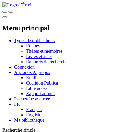
Menu principal
Types de publications
Revues
Thèses et mémoires
Livres et actes
Rapports de recherche
Connexion
À propos
À propos
Érudit
Coalition Publica
Libre accès
Rapport annuel
Recherche avancée
FR
Français
English
Ma bibliothèque
Recherche simple