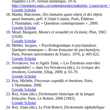
chapitres I à IV, version numérique, 1974,
http://classiques.uqac.ca/contemporains/makarius_Laura/sacre_vi
Google Scholar
Martin, Marcienne,
Des humains quasi objets et des objets
quasi humains
, préf. d’Alain Coïaniz, Paris, Éditions
L’Harmattan, coll. « Questions contemporaines », 2009.
Google Scholar
Mead, Margaret,
Moeurs et sexualité en Océanie
, Plon, 1963
[1928].
Google Scholar
Mehler, Jacques, « Psycholinguistique et psychanalyse.
Quelques remarques »,
Revue française de psychanalyse
,
Paris, Presses universitaires de France, 1976, p. 605-622.
Google Scholar
Novakova, Iva et Agnès Tutin, « Les Émotions sont-elles
comptables? », dans Iva Novakova (dir.),
Le Lexique des
émotions
, Grenoble, Ellug, 2009, p. 65-79.
Google Scholar
Prat, Michèle,
Processus cognitifs et émotions
, Paris,
L’Harmattan, 2006.
Google Scholar
Rey, Alain (dir.),
Dictionnaire historique de la langue
française
, Paris, Le Robert, 2006 [1992].
Google Scholar
Rey, Alain (dir.),
Le Petit Robert,
Dictionnaire alphabétique