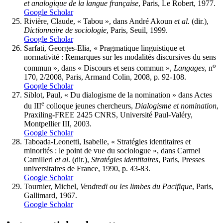
et analogique de la langue française
, Paris, Le Robert, 1977.
Google Scholar
Rivière, Claude, « Tabou », dans André Akoun
et al.
(dir.),
Dictionnaire de sociologie
, Paris, Seuil, 1999.
Google Scholar
Sarfati, Georges-Elia, « Pragmatique linguistique et
normativité : Remarques sur les modalités discursives du sens
o
commun », dans « Discours et sens commun »,
Langages
, n
170, 2/2008, Paris, Armand Colin, 2008, p. 92-108.
Google Scholar
Siblot, Paul, « Du dialogisme de la nomination » dans Actes
e
du III
colloque jeunes chercheurs,
Dialogisme et nomination
,
Praxiling-FREE 2425 CNRS, Université Paul-Valéry,
Montpellier III, 2003.
Google Scholar
Taboada-Leonetti, Isabelle, « Stratégies identitaires et
minorités : le point de vue du sociologue », dans Carmel
Camilleri
et al
. (dir.),
Stratégies identitaires
, Paris, Presses
universitaires de France, 1990, p. 43-83.
Google Scholar
Tournier, Michel,
Vendredi ou les limbes du Pacifique
, Paris,
Gallimard, 1967.
Google Scholar