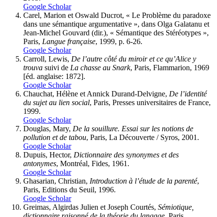
Google Scholar
Carel, Marion et Oswald Ducrot, « Le Problème du paradoxe
dans une sémantique argumentative », dans Olga Galatanu et
Jean-Michel Gouvard (dir.), « Sémantique des Stéréotypes »,
Paris,
Langue française
, 1999, p. 6-26.
Google Scholar
Carroll, Lewis,
De l’autre côté du miroir et ce qu’Alice y
trouva
suivi de
La chasse au Snark
, Paris, Flammarion, 1969
[éd. anglaise: 1872].
Google Scholar
Chauchat, Hélène et Annick Durand-Delvigne,
De l’identité
du sujet au lien social
, Paris, Presses universitaires de France,
1999.
Google Scholar
Douglas, Mary,
De la souillure.
Essai sur les notions de
pollution et de tabou
, Paris, La Découverte / Syros, 2001.
Google Scholar
Dupuis, Hector,
Dictionnaire des synonymes et des
antonymes
, Montréal, Fides, 1961.
Google Scholar
Ghasarian, Christian,
Introduction à l’étude de la parenté
,
Paris, Editions du Seuil, 1996.
Google Scholar
Greimas, Algirdas Julien et Joseph Courtés,
Sémiotique,
dictionnaire raisonné de la théorie du langage
, Paris,