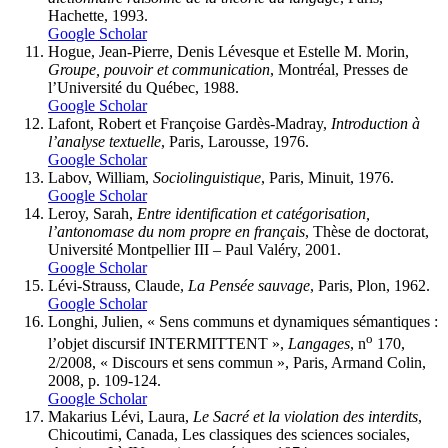
Hachette, 1993.
Google Scholar
Hogue, Jean-Pierre, Denis Lévesque et Estelle M. Morin,
Groupe, pouvoir et communication
, Montréal, Presses de
l’Université du Québec, 1988.
Google Scholar
Lafont, Robert et Françoise Gardès-Madray,
Introduction à
l’analyse textuelle
, Paris, Larousse, 1976.
Google Scholar
Labov, William,
Sociolinguistique
, Paris, Minuit, 1976.
Google Scholar
Leroy, Sarah,
Entre identification et catégorisation,
l’antonomase du nom propre en français
, Thèse de doctorat,
Université Montpellier III – Paul Valéry, 2001.
Google Scholar
Lévi-Strauss, Claude,
La Pensée sauvage
, Paris, Plon, 1962.
Google Scholar
Longhi, Julien, « Sens communs et dynamiques sémantiques :
o
l’objet discursif INTERMITTENT »,
Langages
, n
170,
2/2008, « Discours et sens commun », Paris, Armand Colin,
2008, p. 109-124.
Google Scholar
Makarius Lévi, Laura,
Le Sacré et la violation des interdits
,
Chicoutimi, Canada, Les classiques des sciences sociales,