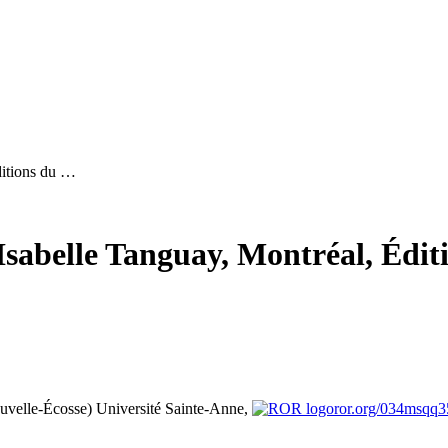
ditions du …
 Isabelle Tanguay, Montréal, Édi
ouvelle-Écosse)
Université Sainte-Anne,
ror.org/034msqq3