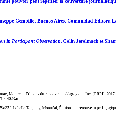
 comme pouvoir peut repenser la couverture journalist
useppe Gembillo, Buenos Aires, Comunidad Editora L
on in Participant Observation
, Colin Jerolmack et Sham
nguay, Montréal, Éditions du renouveau pédagogique Inc. (ERPI), 2017
2/1044023ar
-IPMSH
, Isabelle Tanguay, Montréal, Éditions du renouveau pédagogiqu