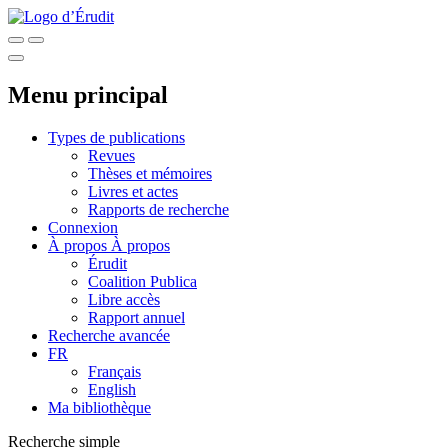
Menu principal
Types de publications
Revues
Thèses et mémoires
Livres et actes
Rapports de recherche
Connexion
À propos
À propos
Érudit
Coalition Publica
Libre accès
Rapport annuel
Recherche avancée
FR
Français
English
Ma bibliothèque
Recherche simple