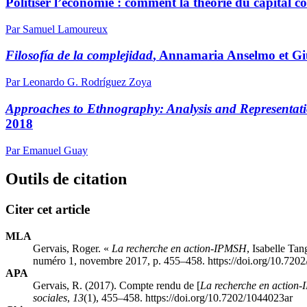
Politiser l’économie : comment la théorie du capital
Par Samuel Lamoureux
Filosofía de la complejidad
, Annamaria Anselmo et Gi
Par Leonardo G. Rodríguez Zoya
Approaches to Ethnography: Analysis and Representati
2018
Par Emanuel Guay
Outils de citation
Citer cet article
MLA
Gervais, Roger. «
La recherche en action-IPMSH
, Isabelle Ta
numéro 1, novembre 2017, p. 455–458. https://doi.org/10.720
APA
Gervais, R. (2017). Compte rendu de [
La recherche en action
sociales
,
13
(1), 455–458. https://doi.org/10.7202/1044023ar