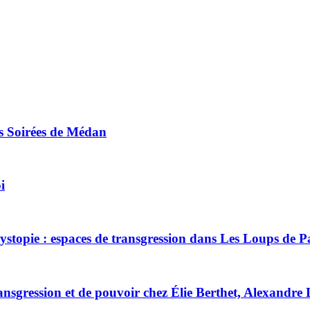
es Soirées de Médan
i
 dystopie : espaces de transgression dans Les Loups de 
 transgression et de pouvoir chez Élie Berthet, Alexandr