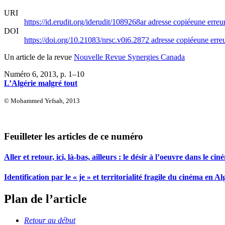
URI
https://id.erudit.org/iderudit/1089268ar
adresse copiée
une erreur
DOI
https://doi.org/10.21083/nrsc.v0i6.2872
adresse copiée
une erreu
Un article de la revue
Nouvelle Revue Synergies Canada
Numéro 6, 2013
, p. 1–10
L’Algérie malgré tout
© Mohammed Yefsah, 2013
Feuilleter les articles de ce numéro
Aller et retour, ici, là-bas, ailleurs : le désir à l’oeuvre dans l
Identification par le « je » et territorialité fragile du cinéma en Al
Plan de l’article
Retour au début