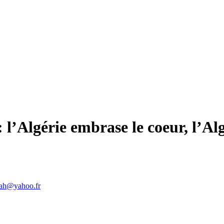
…
l’Algérie embrase le coeur, l’Algé
ah@yahoo.fr