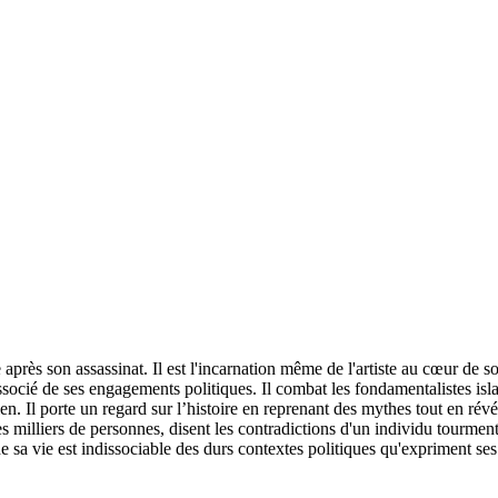
ès son assassinat. Il est l'incarnation même de l'artiste au cœur de son
ssocié de ses engagements politiques. Il combat les fondamentalistes isl
ien. Il porte un regard sur l’histoire en reprenant des mythes tout en révé
s milliers de personnes, disent les contradictions d'un individu tourmen
de sa vie est indissociable des durs contextes politiques qu'expriment ses