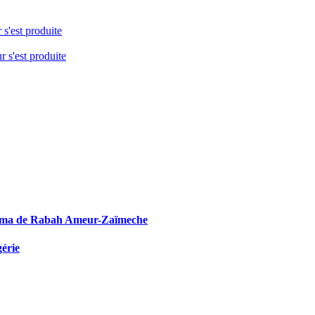
 s'est produite
r s'est produite
e cinéma de Rabah Ameur-Zaïmeche
gérie