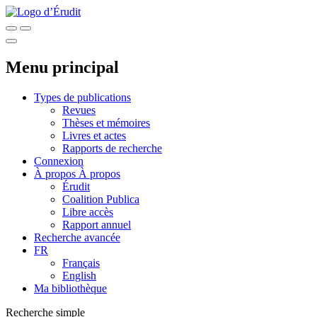
Menu principal
Types de publications
Revues
Thèses et mémoires
Livres et actes
Rapports de recherche
Connexion
À propos
À propos
Érudit
Coalition Publica
Libre accès
Rapport annuel
Recherche avancée
FR
Français
English
Ma bibliothèque
Recherche simple