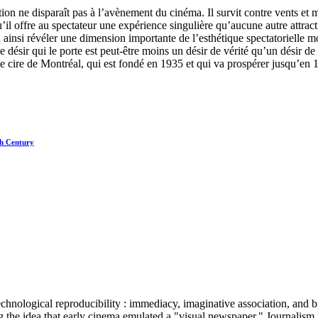
on ne disparaît pas à l’avènement du cinéma. Il survit contre vents et 
u’il offre au spectateur une expérience singulière qu’aucune autre attrac
 ainsi révéler une dimension importante de l’esthétique spectatorielle mo
 le désir qui le porte est peut-être moins un désir de vérité qu’un désir d
 cire de Montréal, qui est fondé en 1935 et qui va prospérer jusqu’en 19
th Century
 technological reproducibility : immediacy, imaginative association, a
ng the idea that early cinema emulated a "visual newspaper." Journalism