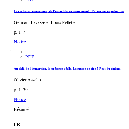
Le réalisme cinématique, de l’immobile au mouvement : l’expérience québécoise
Germain Lacasse et Louis Pelletier
p. 1–7
Notice
PDF
Au-delà de l’immersion, la présence réelle. Le musée de cire à l’ère du cinéma
Olivier Asselin
p. 1–39
Notice
Résumé
FR :