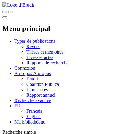
Menu principal
Types de publications
Revues
Thèses et mémoires
Livres et actes
Rapports de recherche
Connexion
À propos
À propos
Érudit
Coalition Publica
Libre accès
Rapport annuel
Recherche avancée
FR
Français
English
Ma bibliothèque
Recherche simple