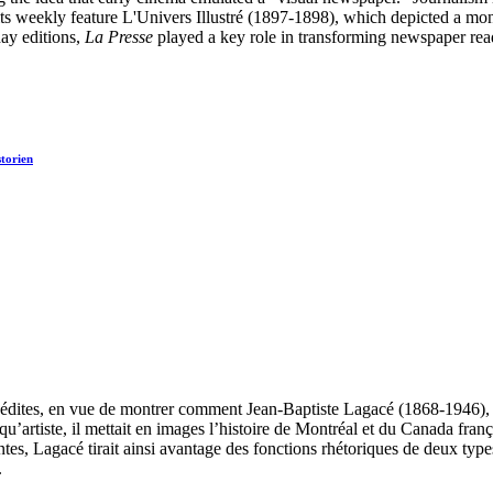
 its weekly feature L'Univers Illustré (1897-1898), which depicted a m
day editions,
La Presse
played a key role in transforming newspaper read
storien
nédites, en vue de montrer comment Jean-Baptiste Lagacé (1868-1946), pr
’artiste, il mettait en images l’histoire de Montréal et du Canada français;
es, Lagacé tirait ainsi avantage des fonctions rhétoriques de deux types
.