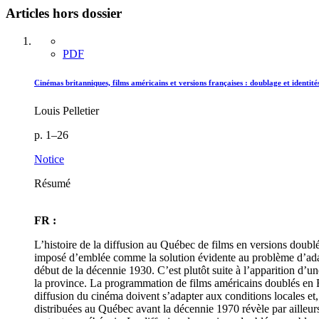
Articles hors dossier
PDF
Cinémas britanniques, films américains et versions françaises : doublage et identité
Louis Pelletier
p. 1–26
Notice
Résumé
FR :
L’histoire de la diffusion au Québec de films en versions dou
imposé d’emblée comme la solution évidente au problème d’adapt
début de la décennie 1930. C’est plutôt suite à l’apparition d’
la province. La programmation de films américains doublés en Fr
diffusion du cinéma doivent s’adapter aux conditions locales et,
distribuées au Québec avant la décennie 1970 révèle par ailleur