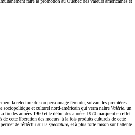
simultanément faire la promotion au Québec des valeurs américaines et
ement la relecture de son personnage féminin, suivant les premières
e sociopolitique et culturel nord-américain qui verra naître
Valérie
, un
a fin des années 1960 et le début des années 1970 marquent en effet
e cette libération des moeurs, à la fois produits culturels de cette
permet de réfléchir sur la
spectature
, et à plus forte raison sur l’attente