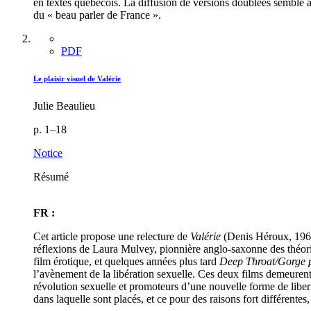
en textes québécois. La diffusion de versions doublées semble 
du « beau parler de France ».
PDF
Le plaisir visuel de Valérie
Julie Beaulieu
p. 1–18
Notice
Résumé
FR :
Cet article propose une relecture de
Valérie
(Denis Héroux, 1968
réflexions de Laura Mulvey, pionnière anglo-saxonne des théories
film érotique, et quelques années plus tard
Deep Throat/Gorge 
l’avènement de la libération sexuelle. Ces deux films demeurent 
révolution sexuelle et promoteurs d’une nouvelle forme de liber
dans laquelle sont placés, et ce pour des raisons fort différentes, 