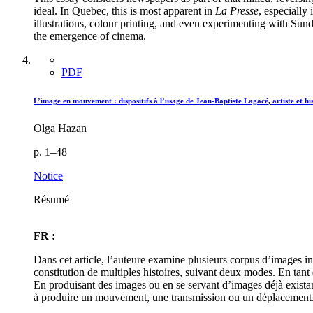
ideal. In Quebec, this is most apparent in
La Presse
, especially
illustrations, colour printing, and even experimenting with Sun
the emergence of cinema.
PDF
L’image en mouvement : dispositifs à l’usage de Jean-Baptiste Lagacé, artiste et hi
Olga Hazan
p. 1–48
Notice
Résumé
FR :
Dans cet article, l’auteure examine plusieurs corpus d’images i
constitution de multiples histoires, suivant deux modes. En tant qu
En produisant des images ou en se servant d’images déjà existant
à produire un mouvement, une transmission ou un déplacement