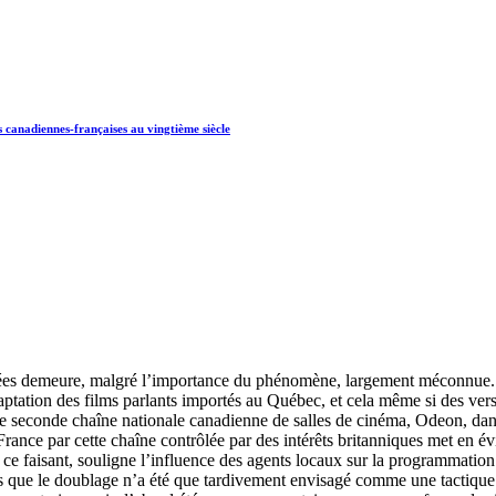
s canadiennes-françaises au vingtième siècle
blées demeure, malgré l’importance du phénomène, largement méconnue.
ation des films parlants importés au Québec, et cela même si des versi
une seconde chaîne nationale canadienne de salles de cinéma, Odeon, dan
ance par cette chaîne contrôlée par des intérêts britanniques met en év
 ce faisant, souligne l’influence des agents locaux sur la programmation
s que le doublage n’a été que tardivement envisagé comme une tactique 