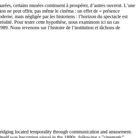
marées, certains musées continuent à prospérer, d’autres ouvrent. L’une
tion ne peut offrir, pas même le cinéma : un effet de « présence
derne, mais négligée par les historiens : l’horizon du spectacle est
e réalité. Pour tester cette hypothèse, nous examinons ici un cas
89. Nous revenons sur l’histoire de l’institution et tâchons de
nd bridging located temporality through communication and amusement.
 itself was becoming visual in the 1890s, following a "cinematic"