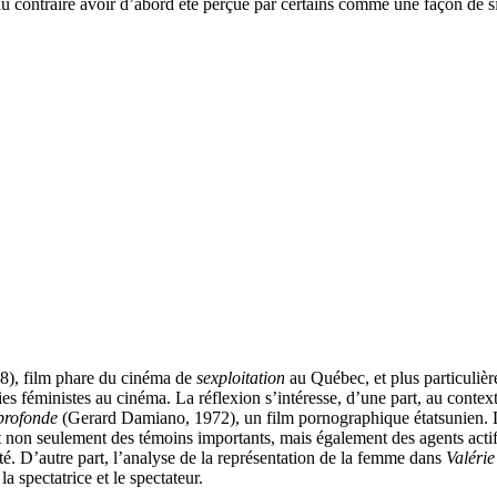
au contraire avoir d’abord été perçue par certains comme une façon de 
), film phare du cinéma de
sexploitation
au Québec, et plus particulièr
 féministes au cinéma. La réflexion s’intéresse, d’une part, au context
profonde
(Gerard Damiano, 1972), un film pornographique étatsunien. L
non seulement des témoins importants, mais également des agents actifs d
té. D’autre part, l’analyse de la représentation de la femme dans
Valérie
la spectatrice et le spectateur.