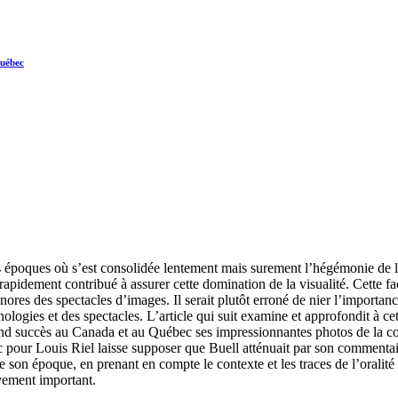
Québec
époques où s’est consolidée lentement mais surement l’hégémonie de l’im
rapidement contribué à assurer cette domination de la visualité. Cette fa
s des spectacles d’images. Il serait plutôt erroné de nier l’importance 
ogies et des spectacles. L’article qui suit examine et approfondit à cette 
nd succès au Canada et au Québec ses impressionnantes photos de la con
our Louis Riel laisse supposer que Buell atténuait par son commentaire 
son époque, en prenant en compte le contexte et les traces de l’oralité c
ivement important.