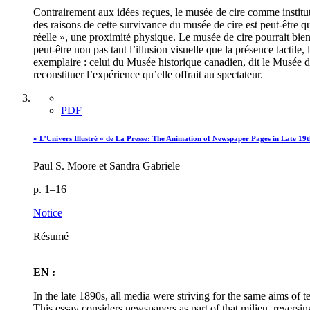
Contrairement aux idées reçues, le musée de cire comme instituti
des raisons de cette survivance du musée de cire est peut-être q
réelle », une proximité physique. Le musée de cire pourrait bien
peut-être non pas tant l’illusion visuelle que la présence tactile,
exemplaire : celui du Musée historique canadien, dit le Musée de
reconstituer l’expérience qu’elle offrait au spectateur.
PDF
« L’Univers Illustré » de La Presse: The Animation of Newspaper Pages in Late 19
Paul S. Moore et Sandra Gabriele
p. 1–16
Notice
Résumé
EN :
In the late 1890s, all media were striving for the same aims of
This essay considers newspapers as part of that milieu, reversi