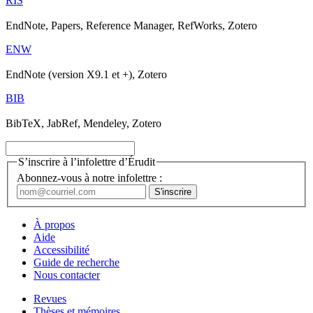
RIS
EndNote, Papers, Reference Manager, RefWorks, Zotero
ENW
EndNote (version X9.1 et +), Zotero
BIB
BibTeX, JabRef, Mendeley, Zotero
S’inscrire à l’infolettre d’Érudit
Abonnez-vous à notre infolettre :
À propos
Aide
Accessibilité
Guide de recherche
Nous contacter
Revues
Thèses et mémoires