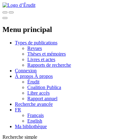
Menu principal
Types de publications
Revues
Thèses et mémoires
Livres et actes
Rapports de recherche
Connexion
À propos
À propos
Érudit
Coalition Publica
Libre accès
Rapport annuel
Recherche avancée
FR
Français
English
Ma bibliothèque
Recherche simple