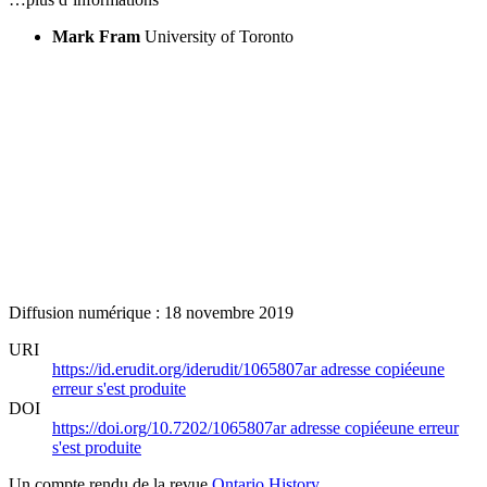
Mark Fram
University of Toronto
Diffusion numérique : 18 novembre 2019
URI
https://id.erudit.org/iderudit/1065807ar
adresse copiée
une
erreur s'est produite
DOI
https://doi.org/10.7202/1065807ar
adresse copiée
une erreur
s'est produite
Un compte rendu de la revue
Ontario History