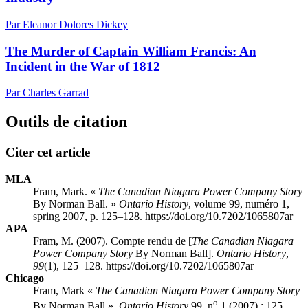
Par Eleanor Dolores Dickey
The Murder of Captain William Francis: An
Incident in the War of 1812
Par Charles Garrad
Outils de citation
Citer cet article
MLA
Fram, Mark. «
The Canadian Niagara Power Company Story
By Norman Ball. »
Ontario History
, volume 99, numéro 1,
spring 2007, p. 125–128. https://doi.org/10.7202/1065807ar
APA
Fram, M. (2007). Compte rendu de [
The Canadian Niagara
Power Company Story
By Norman Ball].
Ontario History
,
99
(1), 125–128. https://doi.org/10.7202/1065807ar
Chicago
Fram, Mark «
The Canadian Niagara Power Company Story
o
By Norman Ball ».
Ontario History
99, n
1 (2007) : 125–