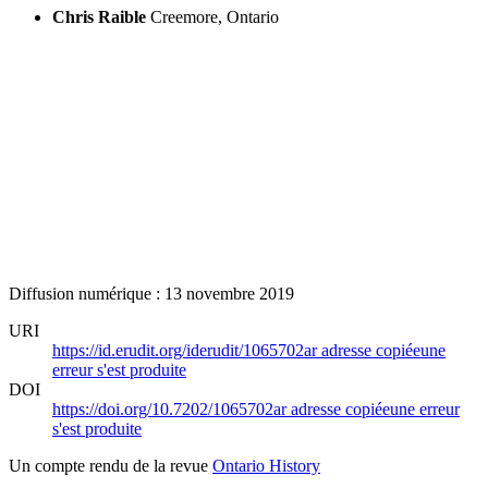
Chris Raible
Creemore, Ontario
Diffusion numérique : 13 novembre 2019
URI
https://id.erudit.org/iderudit/1065702ar
adresse copiée
une
erreur s'est produite
DOI
https://doi.org/10.7202/1065702ar
adresse copiée
une erreur
s'est produite
Un compte rendu de la revue
Ontario History