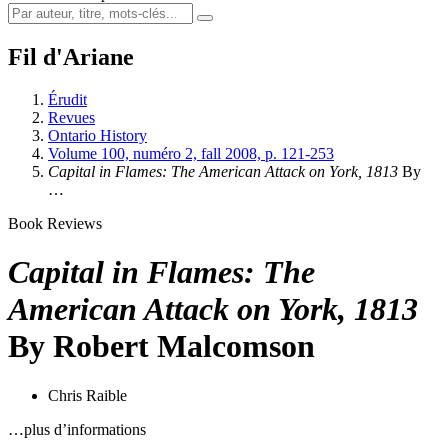
Fil d'Ariane
Érudit
Revues
Ontario History
Volume 100, numéro 2, fall 2008, p. 121-253
Capital in Flames: The American Attack on York, 1813
By
…
Book Reviews
Capital in Flames: The
American Attack on York, 1813
By Robert Malcomson
Chris Raible
…plus d’informations