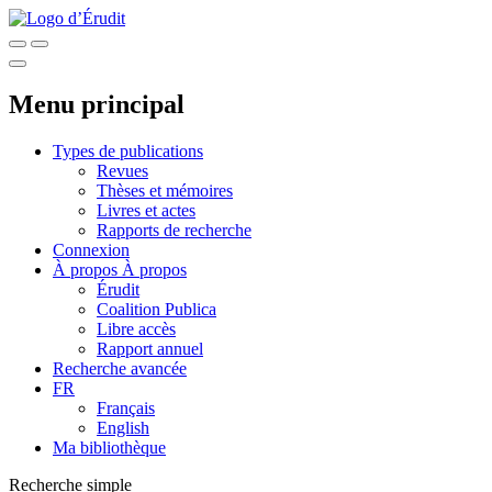
Menu principal
Types de publications
Revues
Thèses et mémoires
Livres et actes
Rapports de recherche
Connexion
À propos
À propos
Érudit
Coalition Publica
Libre accès
Rapport annuel
Recherche avancée
FR
Français
English
Ma bibliothèque
Recherche simple