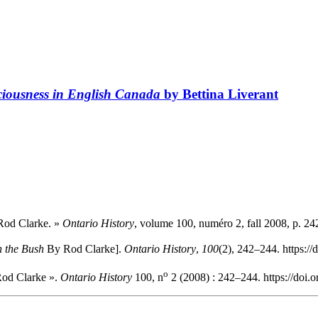
iousness in English Canada
by Bettina Liverant
od Clarke. »
Ontario History
, volume 100, numéro 2, fall 2008, p. 24
 the Bush
By Rod Clarke].
Ontario History
,
100
(2), 242–244. https:/
o
od Clarke ».
Ontario History
100, n
2 (2008) : 242–244. https://doi.