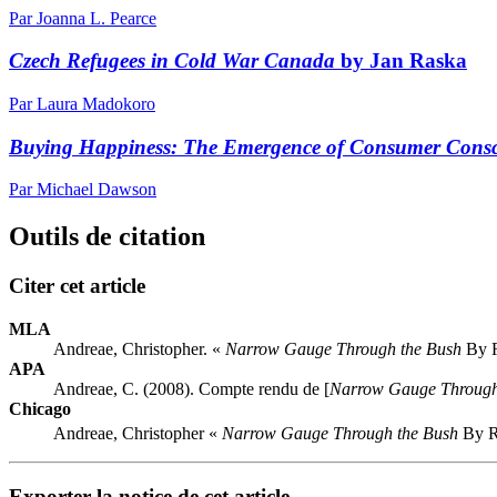
Par Joanna L. Pearce
Czech Refugees in Cold War Canada
by Jan Raska
Par Laura Madokoro
Buying Happiness:
The Emergence of Consumer Consc
Par Michael Dawson
Outils de citation
Citer cet article
MLA
Andreae, Christopher. «
Narrow Gauge Through the Bush
By R
APA
Andreae, C. (2008). Compte rendu de [
Narrow Gauge Through
Chicago
Andreae, Christopher «
Narrow Gauge Through the Bush
By R
Exporter la notice de cet article