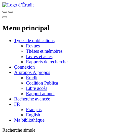
Menu principal
Types de publications
Revues
Thèses et mémoires
Livres et actes
Rapports de recherche
Connexion
À propos
À propos
Érudit
Coalition Publica
Libre accès
Rapport annuel
Recherche avancée
FR
Français
English
Ma bibliothèque
Recherche simple