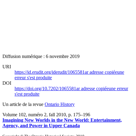
Diffusion numérique : 6 novembre 2019
URI
https://id.erudit.org/iderudit/1065581ar
adresse copiée
une
erreur s'est produite
DOI
https://doi.org/10.7202/1065581ar
adresse copiée
une erreur
s'est produite
Un article de la revue
Ontario History
Volume 102, numéro 2, fall 2010
, p. 175–196
Imagining New Worlds in the New World: Entertainment,
Agency, and Power in Upper Canada