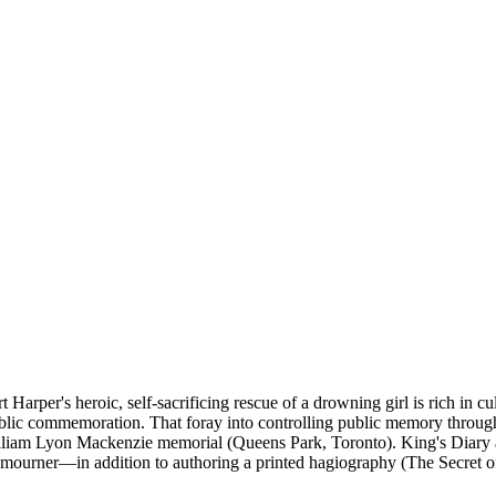
Harper's heroic, self-sacrificing rescue of a drowning girl is rich in cu
ublic commemoration. That foray into controlling public memory throug
illiam Lyon Mackenzie memorial (Queens Park, Toronto). King's Diary 
 mourner—in addition to authoring a printed hagiography (The Secret of