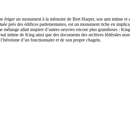
riger un monument à la mémoire de Bert Harper, son ami intime et assist
tuée près des édifices parlementaires, est un monument riche en implication
élange allait inspirer d’autres oeuvres encore plus grandioses : Kings
 intime de King ainsi que des documents des archives fédérales nous 
 l’héroïsme d’un fonctionnaire et de son propre chagrin.