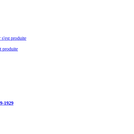
 s'est produite
t produite
19-1929