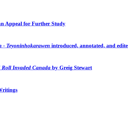
an Appeal for Further Study
n - Teyoninhokarawen
introduced, annotated, and edit
 Roll Invaded Canada
by Greig Stewart
ritings