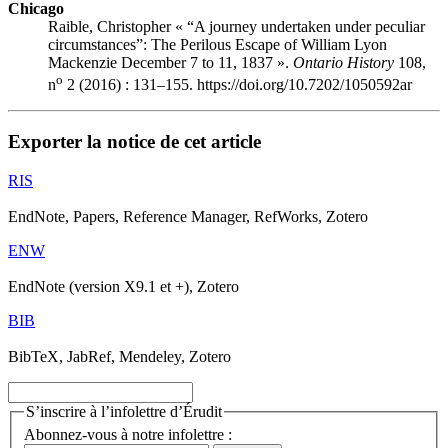
Chicago
Raible, Christopher « “A journey undertaken under peculiar
circumstances”: The Perilous Escape of William Lyon
Mackenzie December 7 to 11, 1837 ».
Ontario History
108,
o
n
2 (2016) : 131–155. https://doi.org/10.7202/1050592ar
Exporter la notice de cet article
RIS
EndNote, Papers, Reference Manager, RefWorks, Zotero
ENW
EndNote (version X9.1 et +), Zotero
BIB
BibTeX, JabRef, Mendeley, Zotero
S’inscrire à l’infolettre d’Érudit
Abonnez-vous à notre infolettre :