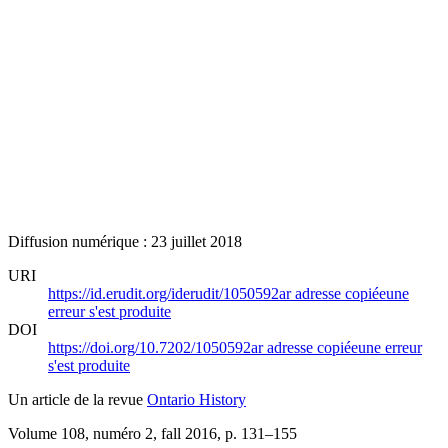
Diffusion numérique : 23 juillet 2018
URI
https://id.erudit.org/iderudit/1050592ar
adresse copiée
une
erreur s'est produite
DOI
https://doi.org/10.7202/1050592ar
adresse copiée
une erreur
s'est produite
Un article de la revue
Ontario History
Volume 108, numéro 2, fall 2016
, p. 131–155