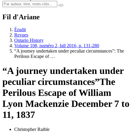
Fil d'Ariane
Érudit
Revues
Ontario History
Volume 108, numéro 2, fall 2016, p. 131-280
“A journey undertaken under peculiar circumstances”: The
Perilous Escape of …
“A journey undertaken under
peculiar circumstances”
The
Perilous Escape of William
Lyon Mackenzie December 7 to
11, 1837
Christopher Raible