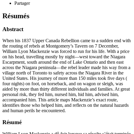
Partager
Résumés
Abstract
When his 1837 Upper Canada Rebellion came to a sudden end with
the routing of rebels at Montgomery’s Tavern on 7 December,
William Lyon Mackenzie was forced to run for his life. With a price
on his head, travelling mostly by night—west toward the Niagara
Escarpment, south around the end of Lake Ontario and then east
across the Niagara peninsula—the rebel leader made his way from a
village north of Toronto to safety across the Niagara River in the
United States. His journey of more than 150 miles took five days (
four nights) on foot, on horseback, and on wagon or sleigh, was
aided by more than thirty different individuals and families. At great
personal risk, they fed him, nursed him, hid him, advised him,
accompanied him. This article maps Mackenzie’s exact route,
identifies those who helped him, and reflects on the natural hazards
and human perils he encountered.
Résumé
William Lyon Mackenzie a dû fuir lorsque sa révolte s’était terminée