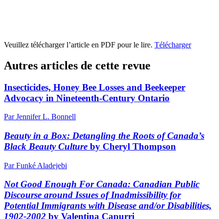
Veuillez télécharger l’article en PDF pour le lire.
Télécharger
Autres articles de cette revue
Insecticides, Honey Bee Losses and Beekeeper
Advocacy in Nineteenth-Century Ontario
Par Jennifer L. Bonnell
Beauty in a Box: Detangling the Roots of Canada’s
Black Beauty Culture
by Cheryl Thompson
Par Funké Aladejebi
Not Good Enough For Canada: Canadian Public
Discourse around Issues of Inadmissibility for
Potential Immigrants with Disease and/or Disabilities,
1902-2002
by Valentina Capurri