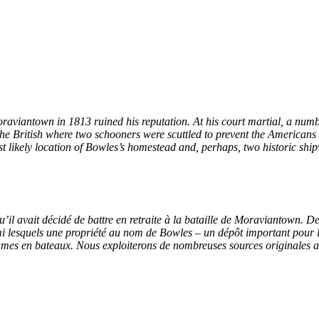
raviantown in 1813 ruined his reputation. At his court martial, a numbe
he British where two schooners were scuttled to prevent the Americans
st likely location of Bowles’s homestead and, perhaps, two historic shi
l avait décidé de battre en retraite à la bataille de Moraviantown. De
armi lesquels une propriété au nom de Bowles – un dépôt important pour l
ames en bateaux. Nous exploiterons de nombreuses sources originales af