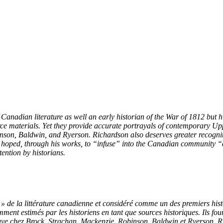
nadian literature as well an early historian of the War of 1812 but hi
ource materials. Yet they provide accurate portrayals of contemporary Up
son, Baldwin, and Ryerson. Richardson also deserves greater recognitio
oped, through his works, to “infuse” into the Canadian community “a sp
ention by historians.
e la littérature canadienne et considéré comme un des premiers histor
amment estimés par les historiens en tant que sources historiques. Ils f
trouve chez Brock, Strachan, Mackenzie, Robinson, Baldwin et Ryerson.