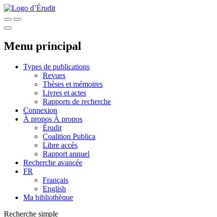
Menu principal
Types de publications
Revues
Thèses et mémoires
Livres et actes
Rapports de recherche
Connexion
À propos
À propos
Érudit
Coalition Publica
Libre accès
Rapport annuel
Recherche avancée
FR
Français
English
Ma bibliothèque
Recherche simple