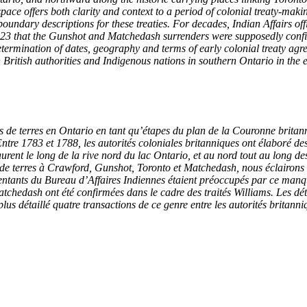
ce offers both clarity and context to a period of colonial treaty-mak
oundary descriptions for these treaties. For decades, Indian Affairs of
 1923 that the Gunshot and Matchedash surrenders were supposedly conf
determination of dates, geography and terms of early colonial treaty ag
 British authorities and Indigenous nations in southern Ontario in the e
s de terres en Ontario en tant qu’étapes du plan de la Couronne britann
 1783 et 1788, les autorités coloniales britanniques ont élaboré des t
urent le long de la rive nord du lac Ontario, et au nord tout au long des
 de terres à Crawford, Gunshot, Toronto et Matchedash, nous éclairons u
sentants du Bureau d’Affaires Indiennes étaient préoccupés par ce manq
chedash ont été confirmées dans le cadre des traités Williams. Les détai
plus détaillé quatre transactions de ce genre entre les autorités britann