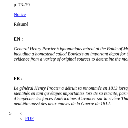
p. 73–79
Notice
Résumé
EN :
General Henry Procter’s ignominious retreat at the Battle of Mo
including a homestead called Bowles’s an important depot for t
evidence from a variety of original sources to determine the mo
FR :
Le général Henry Procter a détruit sa renommée en 1813 lorsqu’i
identifiés en tant qu’étapes importantes lors de sa retraite, p
d’empêcher les forces Américaines d’avancer sur la rivière Th
peut-être aussi des deux épaves de la Guerre de 1812.
PDF