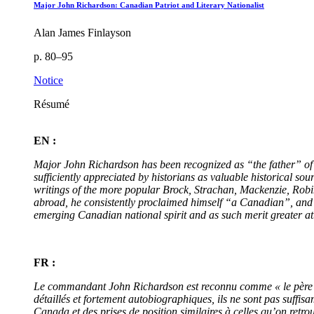
Major John Richardson: Canadian Patriot and Literary Nationalist
Alan James Finlayson
p. 80–95
Notice
Résumé
EN :
Major John Richardson has been recognized as “the father” of Ca
sufficiently appreciated by historians as valuable historical s
writings of the more popular Brock, Strachan, Mackenzie, Robin
abroad, he consistently proclaimed himself “a Canadian”, and h
emerging Canadian national spirit and as such merit greater att
FR :
Le commandant John Richardson est reconnu comme « le père » d
détaillés et fortement autobiographiques, ils ne sont pas suffis
Canada et des prises de position similaires à celles qu’on re