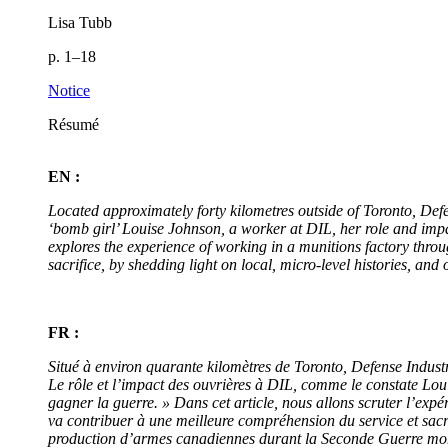
Lisa Tubb
p. 1–18
Notice
Résumé
EN :
Located approximately forty kilometres outside of Toronto, Defe
‘bomb girl’ Louise Johnson, a worker at DIL, her role and impa
explores the experience of working in a munitions factory throu
sacrifice, by shedding light on local, micro-level histories, a
FR :
Situé à environ quarante kilomètres de Toronto, Defense Indus
Le rôle et l’impact des ouvrières à DIL, comme le constate Loui
gagner la guerre. » Dans cet article, nous allons scruter l’exp
va contribuer à une meilleure compréhension du service et sacrif
production d’armes canadiennes durant la Seconde Guerre mo