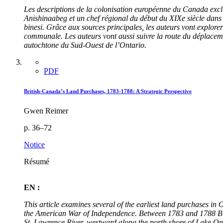
Les descriptions de la colonisation européenne du Canada exclu
Anishinaabeg et un chef régional du début du XIXe siècle dans
binesi. Grâce aux sources principales, les auteurs vont explore
communale. Les auteurs vont aussi suivre la route du déplacemen
autochtone du Sud-Ouest de l’Ontario.
PDF
British-Canada’s Land Purchases, 1783-1788: A Strategic Perspective
Gwen Reimer
p. 36–72
Notice
Résumé
EN :
This article examines several of the earliest land purchases in 
the American War of Independence. Between 1783 and 1788 Briti
St. Lawrence River, westward along the north shore of Lake On