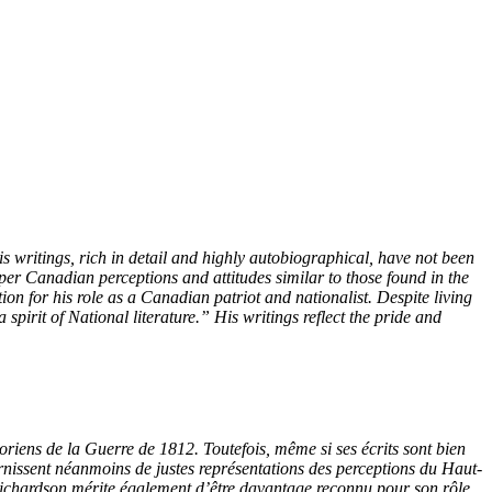
s writings, rich in detail and highly autobiographical, have not been
per Canadian perceptions and attitudes similar to those found in the
n for his role as a Canadian patriot and nationalist. Despite living
irit of National literature.” His writings reflect the pride and
iens de la Guerre de 1812. Toutefois, même si ses écrits sont bien
ournissent néanmoins de justes représentations des perceptions du Haut-
 Richardson mérite également d’être davantage reconnu pour son rôle