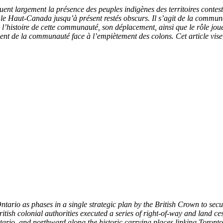
ent largement la présence des peuples indigènes des territoires contes
 le Haut-Canada jusqu’à présent restés obscurs. Il s’agit de la commu
r l’histoire de cette communauté, son déplacement, ainsi que le rôle jo
t de la communauté face à l’empiètement des colons. Cet article vise à 
Ontario as phases in a single strategic plan by the British Crown to se
sh colonial authorities executed a series of right-of-way and land ces
tario, and northward along the historic carrying places linking Toro