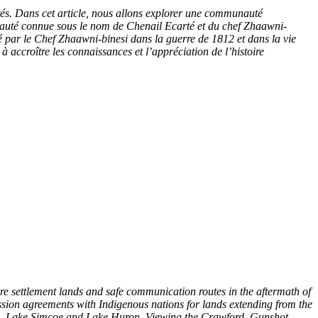
tés. Dans cet article, nous allons explorer une communauté
nauté connue sous le nom de Chenail Ecarté et du chef Zhaawni-
ué par le Chef Zhaawni-binesi dans la guerre de 1812 et dans la vie
accroître les connaissances et l’appréciation de l’histoire
cure settlement lands and safe communication routes in the aftermath of
sion agreements with Indigenous nations for lands extending from the
nto, Lake Simcoe and Lake Huron. Viewing the Crawford, Gunshot,