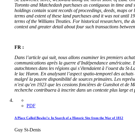
Toronto and Matchedash purchases as contiguous in time and spa
holdings contain scant records of proceedings, deeds, maps or b
terms and extent of these land purchases and it was not until
terms of the Williams Treaties. For historical researchers, the 
context and greater detail about four such transactions between
FR :
Dans l’article qui suit, nous allons examiner les premiers achat
communications après la guerre d’Indépendance américaine. Entre
autochtones dans les régions qui s’étendaient à l’ouest du St-La
le lac Huron. En analysant l’aspect spatio-temporel des achats
malgré la pauvre disponibilité de sources primaires. Les repré
n’est qu’en 1923 que les cessions foncières de Gunshot et de Mat
recherche contribuera à inscrire dans un contexte plus large et 
PDF
A Place Called Bowles’s: In Search of a Historic Site from the War of 1812
Guy St-Denis