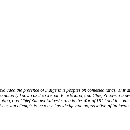
excluded the presence of Indigenous peoples on contested lands. This a
 community known as the Chenail Ecarté land, and Chief Zhaawni-binesi
ation, and Chief Zhaawni-binesi’s role in the War of 1812 and in commun
iscussion attempts to increase knowledge and appreciation of Indigenou