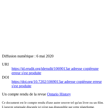
Diffusion numérique : 6 mai 2020
URI
https://id.erudit.org/iderudit/1069013ar
adresse copiée
une
erreur s'est produite
DOI
https://doi.org/10.7202/1069013ar
adresse copiée
une erreur
s'est produite
Un compte rendu de la revue
Ontario History
Ce document est le compte rendu d'une autre oeuvre tel qu'un livre ou un film.
L'oeuvre originale discutée ici n'est pas disponible sur cette plateforme.