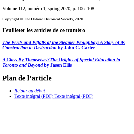
Volume 112, numéro 1, spring 2020
, p. 106–108
Copyright © The Ontario Historical Society, 2020
Feuilleter les articles de ce numéro
The Perils and Pitfalls of the Steamer Ploughboy:
A Story of its
Construction to Destruction
by John C. Carter
A Class By Themselves?
The Origins of Special Education in
Toronto and Beyond
by Jason Ellis
Plan de l’article
Retour au début
Texte intégral (PDF)
Texte intégral (PDF)