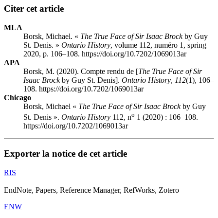
Citer cet article
MLA
Borsk, Michael. «
The True Face of Sir Isaac Brock
by Guy
St. Denis. »
Ontario History
, volume 112, numéro 1, spring
2020, p. 106–108. https://doi.org/10.7202/1069013ar
APA
Borsk, M. (2020). Compte rendu de [
The True Face of Sir
Isaac Brock
by Guy St. Denis].
Ontario History
,
112
(1), 106–
108. https://doi.org/10.7202/1069013ar
Chicago
Borsk, Michael «
The True Face of Sir Isaac Brock
by Guy
o
St. Denis ».
Ontario History
112, n
1 (2020) : 106–108.
https://doi.org/10.7202/1069013ar
Exporter la notice de cet article
RIS
EndNote, Papers, Reference Manager, RefWorks, Zotero
ENW