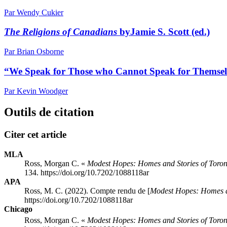
Par Wendy Cukier
The Religions of Canadians
byJamie S. Scott (ed.)
Par Brian Osborne
“We Speak for Those who Cannot Speak for Themsel
Par Kevin Woodger
Outils de citation
Citer cet article
MLA
Ross, Morgan C. «
Modest Hopes:
Homes and Stories of Toron
134. https://doi.org/10.7202/1088118ar
APA
Ross, M. C. (2022). Compte rendu de [
Modest Hopes:
Homes a
https://doi.org/10.7202/1088118ar
Chicago
Ross, Morgan C. «
Modest Hopes:
Homes and Stories of Toron