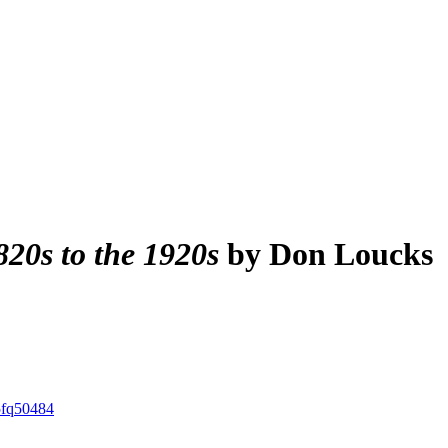
820s to the 1920s
by Don Loucks
5fq50484