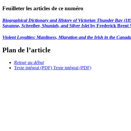
Feuilleter les articles de ce numéro
Biographical Dictionary and History of Victorian Thunder Bay (185
Savanne, Schreiber, Shuniah, and Silver Islet
by Frederick Brent S
Violent Loyalties:
Manliness, Migration and the Irish in the Canad
Plan de l’article
Retour au début
Texte intégral (PDF)
Texte intégral (PDF)