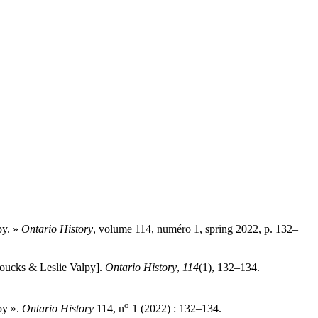
py. »
Ontario History
, volume 114, numéro 1, spring 2022, p. 132–
oucks & Leslie Valpy].
Ontario History
,
114
(1), 132–134.
o
py ».
Ontario History
114, n
1 (2022) : 132–134.