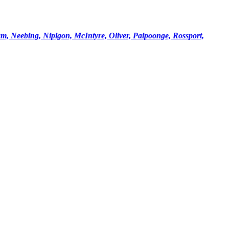
am, Neebing, Nipigon, McIntyre, Oliver, Paipoonge, Rossport,