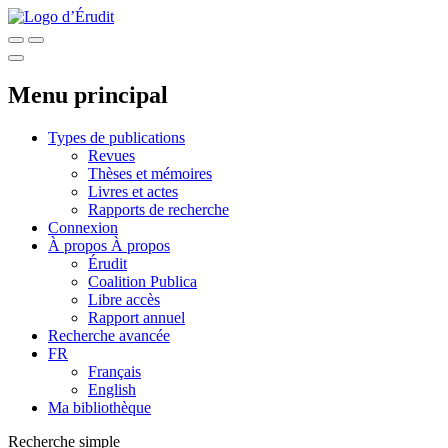
Menu principal
Types de publications
Revues
Thèses et mémoires
Livres et actes
Rapports de recherche
Connexion
À propos
À propos
Érudit
Coalition Publica
Libre accès
Rapport annuel
Recherche avancée
FR
Français
English
Ma bibliothèque
Recherche simple