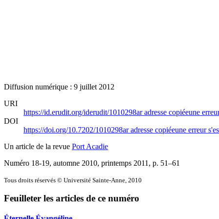
Diffusion numérique : 9 juillet 2012
URI
https://id.erudit.org/iderudit/1010298ar
adresse copiée
une erreur
DOI
https://doi.org/10.7202/1010298ar
adresse copiée
une erreur s'es
Un article de la revue
Port Acadie
Numéro 18-19, automne 2010, printemps 2011
, p. 51–61
Tous droits réservés © Université Sainte-Anne, 2010
Feuilleter les articles de ce numéro
Éternelle Évangéline