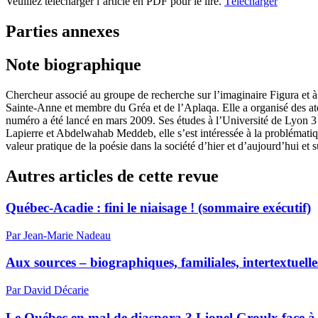
Veuillez télécharger l’article en PDF pour le lire.
Télécharger
Parties annexes
Note biographique
Chercheur associé au groupe de recherche sur l’imaginaire Figura et à
Sainte-Anne et membre du
Gréa
et de l’
Aplaqa
. Elle a organisé des a
numéro a été lancé en mars 2009. Ses études à l’Université de Lyon 3
Lapierre et Abdelwahab Meddeb, elle s’est intéressée à la problématiq
valeur pratique de la poésie dans la société d’hier et d’aujourd’hui et
Autres articles de cette revue
Québec-Acadie : fini le niaisage ! (sommaire exécutif)
Par Jean-Marie Nadeau
Aux sources – biographiques, familiales, intertextu
Par David Décarie
Le Québec en mal de diaspora ? Lionel Groulx face à l