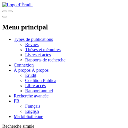
Menu principal
Types de publications
Revues
Thèses et mémoires
Livres et actes
Rapports de recherche
Connexion
À propos
À propos
Érudit
Coalition Publica
Libre accès
Rapport annuel
Recherche avancée
FR
Français
English
Ma bibliothèque
Recherche simple