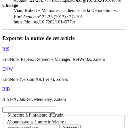
Acadie
, (22-23), 77–101. https://doi.org/10.7202/1014977ar
Chicago
Viau, Robert « Mémoires acadiennes de la Déportation ».
o
Port Acadie
n
22-23 (2012) : 77–101.
https://doi.org/10.7202/1014977ar
Exporter la notice de cet article
RIS
EndNote, Papers, Reference Manager, RefWorks, Zotero
ENW
EndNote (version X9.1 et +), Zotero
BIB
BibTeX, JabRef, Mendeley, Zotero
S’inscrire à l’infolettre d’Érudit
Abonnez-vous à notre infolettre :