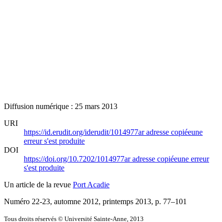
Diffusion numérique : 25 mars 2013
URI
https://id.erudit.org/iderudit/1014977ar
adresse copiée
une
erreur s'est produite
DOI
https://doi.org/10.7202/1014977ar
adresse copiée
une erreur
s'est produite
Un article de la revue
Port Acadie
Numéro 22-23, automne 2012, printemps 2013
, p. 77–101
Tous droits réservés © Université Sainte-Anne, 2013