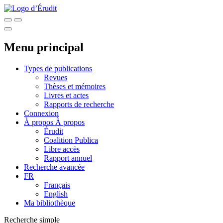
Menu principal
Types de publications
Revues
Thèses et mémoires
Livres et actes
Rapports de recherche
Connexion
À propos
À propos
Érudit
Coalition Publica
Libre accès
Rapport annuel
Recherche avancée
FR
Français
English
Ma bibliothèque
Recherche simple