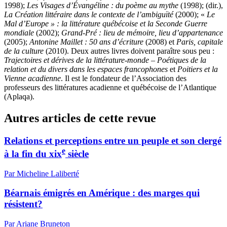
1998);
Les Visages d’Évangéline : du poème au mythe
(1998); (dir.),
La Création littéraire dans le contexte de l’ambiguïté
(2000); «
Le
Mal d’Europe » : la littérature québécoise et la Seconde Guerre
mondiale
(2002);
Grand-Pré : lieu de mémoire, lieu d’appartenance
(2005);
Antonine Maillet : 50 ans d’écriture
(2008) et
Paris, capitale
de la culture
(2010). Deux autres livres doivent paraître sous peu :
Trajectoires et dérives de la littérature-monde – Poétiques de la
relation et du divers dans les espaces francophones
et
Poitiers et la
Vienne acadienne
. Il est le fondateur de l’Association des
professeurs des littératures acadienne et québécoise de l’Atlantique
(
Aplaqa
).
Autres articles de cette revue
Relations et perceptions entre un peuple et son clergé
e
à la fin du
xix
siècle
Par Micheline Laliberté
Béarnais émigrés en Amérique : des marges qui
résistent?
Par Ariane Bruneton