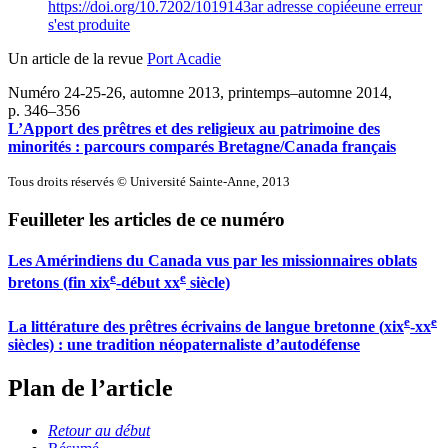
https://doi.org/10.7202/1019143ar
adresse copiée
une erreur
s'est produite
Un article de la revue
Port Acadie
Numéro 24-25-26, automne 2013, printemps–automne 2014
,
p. 346–356
L’Apport des prêtres et des religieux au patrimoine des
minorités : parcours comparés Bretagne/Canada français
Tous droits réservés © Université Sainte-Anne, 2013
Feuilleter les articles de ce numéro
Les Amérindiens du Canada vus par les missionnaires oblats
e
e
bretons (fin
xix
-début
xx
siècle)
e
e
La littérature des prêtres écrivains de langue bretonne (
xix
-
xx
siècles) : une tradition néopaternaliste d’autodéfense
Plan de l’article
Retour au début