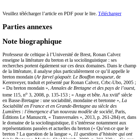
Veuillez télécharger l’article en PDF pour le lire.
Télécharger
Parties annexes
Note biographique
Professeur de celtique à l’Université de Brest, Ronan Calvez
enseigne la littérature du breton et la sociolinguistique : ses
recherches portent également sur ces deux domaines. Dans le champ
de la littérature, il analyse plus particulièrement ce qu’il appelle le
breton mondain (
Ar farvel göapaër. Le Bouffon moqueur
, de
Kerenveyer, traduit et présenté par Ronan Calvez,
Crbc-Ubo
, 2005 ;
« Du breton mondain »,
Annales de Bretagne et des pays de l’
o
uest
,
o
e
tome 115, n
3, 2008, p. 135-153 ; « Ange et bête. Au
xviii
siècle
en Basse-Bretagne : une sociabilité, mondaine et bretonne »,
La
Sociabilité en France et en Grande-Bretagne au siècle des
Lumières : l’émergence d’un nouveau modèle de société
, Paris,
Éditions Le Manuscrit, « Transversales », 2013, p. 261-284) et, dans
le domaine de la sociolinguistique, il s’intéresse notamment aux
représentations passées et actuelles du breton (« Qu’est-ce que le
breton ? La question de la langue »,
11 questions d’histoire qui ont