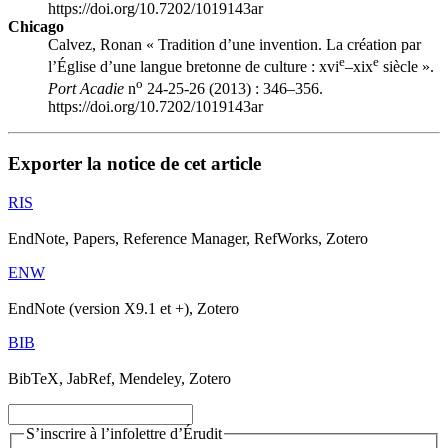
https://doi.org/10.7202/1019143ar
Chicago
Calvez, Ronan « Tradition d’une invention. La création par
e
e
l’Église d’une langue bretonne de culture :
xvi
–
xix
siècle ».
o
Port Acadie
n
24-25-26 (2013) : 346–356.
https://doi.org/10.7202/1019143ar
Exporter la notice de cet article
RIS
EndNote, Papers, Reference Manager, RefWorks, Zotero
ENW
EndNote (version X9.1 et +), Zotero
BIB
BibTeX, JabRef, Mendeley, Zotero
S’inscrire à l’infolettre d’Érudit