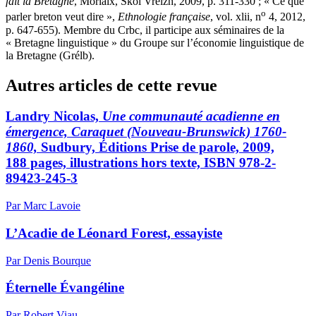
fait la Bretagne
, Morlaix, Skol Vreizh, 2009, p. 311-330 ; « Ce que
o
parler breton veut dire »,
Ethnologie française
, vol.
xlii
, n
4, 2012,
p. 647-655). Membre du
Crbc
, il participe aux séminaires de la
« Bretagne linguistique » du Groupe sur l’économie linguistique de
la Bretagne (
Grélb
).
Autres articles de cette revue
Landry
Nicolas,
Une communauté acadienne en
émergence, Caraquet (Nouveau-Brunswick) 1760-
1860,
Sudbury, Éditions Prise de parole, 2009,
188 pages, illustrations hors texte, ISBN 978-2-
89423-245-3
Par Marc Lavoie
L’Acadie de Léonard Forest, essayiste
Par Denis Bourque
Éternelle Évangéline
Par Robert Viau