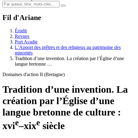
Fil d'Ariane
Érudit
Revues
Port Acadie
L’Apport des prêtres et des religieux au patrimoine des
minorités
Tradition d’une invention. La création par l’Église d’une
langue bretonne …
Domaines d'action II (Bretagne)
Tradition d’une invention. La
création par l’Église d’une
langue bretonne de culture :
e
e
xvi
–
xix
siècle