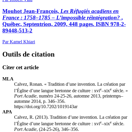
Mouhot
Jean-François,
Les Réfugiés acadiens en
France : 1758–1785 – L’impossible réintégration?
,
Québec, Septentrion, 2009, 448 pages. ISBN 978-2-
89448-513-2
Par Kamel Khiari
Outils de citation
Citer cet article
MLA
Calvez, Ronan. « Tradition d’une invention. La création par
e
e
l’Église d’une langue bretonne de culture :
xvi
–
xix
siècle. »
Port Acadie
, numéro 24-25-26, automne 2013, printemps–
automne 2014, p. 346–356.
https://doi.org/10.7202/1019143ar
APA
Calvez, R. (2013). Tradition d’une invention. La création par
e
e
l’Église d’une langue bretonne de culture :
xvi
–
xix
siècle.
Port Acadie
, (24-25-26), 346–356.