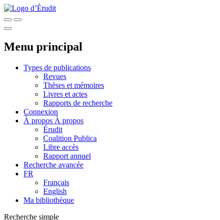
Menu principal
Types de publications
Revues
Thèses et mémoires
Livres et actes
Rapports de recherche
Connexion
À propos
À propos
Érudit
Coalition Publica
Libre accès
Rapport annuel
Recherche avancée
FR
Français
English
Ma bibliothèque
Recherche simple