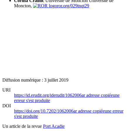
Corina Crainic
Université de Moncton
Université de
Moncton,
ror.org/029tnqt29
Diffusion numérique : 3 juillet 2019
URI
https://id.erudit.org/iderudit/1062006ar
adresse copiée
une
erreur s'est produite
DOI
https://doi.org/10.7202/1062006ar
adresse copiée
une erreur
s'est produite
Un article de la revue
Port Acadie