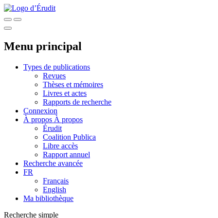
Menu principal
Types de publications
Revues
Thèses et mémoires
Livres et actes
Rapports de recherche
Connexion
À propos
À propos
Érudit
Coalition Publica
Libre accès
Rapport annuel
Recherche avancée
FR
Français
English
Ma bibliothèque
Recherche simple