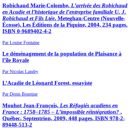
Robichaud
Marie-Colombe,
L’arrivée des Robichaud
en Acadie et l’historique de l’entreprise familiale U. J.
Robichaud et Fils Ltée
, Meteghan-Centre (Nouvelle-
Écosse), Les Éditions de la Piquine, 2004, 234 pages.
ISBN 0-9689402-4-2
Par Louise Fontaine
Le déménagement de la population de Plaisance à
l’île Royale
Par Nicolas Landry
L’Acadie de Léonard Forest, essayiste
Par Denis Bourque
Mouhot
Jean-François,
Les Réfugiés acadiens en
France : 1758–1785 – L’impossible réintégration?
,
Québec, Septentrion, 2009, 448 pages. ISBN 978-2-
89448-513-2