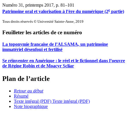
Numéro 31, printemps 2017
, p. 81–101
e
Patrimoine oral et valorisation à l’ère du numérique (2
partie)
Tous droits réservés © Université Sainte-Anne, 2019
Feuilleter les articles de ce numéro
La toponymie française de l’ALSAMA, un patrimoine
immatériel désenfoui et fertilisé
Se réinventer en Amérique : le réel et le fictionnel dans l’oeuvre
de Régine Robin et de Moacyr Scliar
Plan de l’article
Retour au début
Résumé
Texte intégral (PDF)
Texte intégral (PDF)
Note biographique