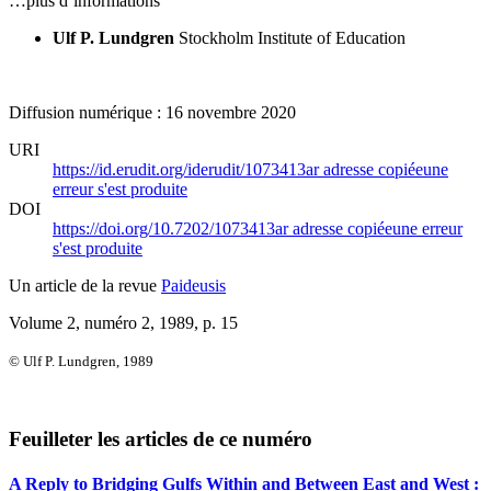
…plus d’informations
Ulf P. Lundgren
Stockholm Institute of Education
Diffusion numérique : 16 novembre 2020
URI
https://id.erudit.org/iderudit/1073413ar
adresse copiée
une
erreur s'est produite
DOI
https://doi.org/10.7202/1073413ar
adresse copiée
une erreur
s'est produite
Un article de la revue
Paideusis
Volume 2, numéro 2, 1989
, p. 15
© Ulf P. Lundgren, 1989
Feuilleter les articles de ce numéro
A Reply to Bridging Gulfs Within and Between East and West :