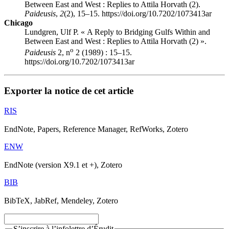
Between East and West : Replies to Attila Horvath (2).
Paideusis
,
2
(2), 15–15. https://doi.org/10.7202/1073413ar
Chicago
Lundgren, Ulf P. « A Reply to Bridging Gulfs Within and
Between East and West : Replies to Attila Horvath (2) ».
o
Paideusis
2, n
2 (1989) : 15–15.
https://doi.org/10.7202/1073413ar
Exporter la notice de cet article
RIS
EndNote, Papers, Reference Manager, RefWorks, Zotero
ENW
EndNote (version X9.1 et +), Zotero
BIB
BibTeX, JabRef, Mendeley, Zotero
S’inscrire à l’infolettre d’Érudit