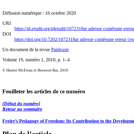
Diffusion numérique : 16 octobre 2020
URI
https://id.erudit.org/iderudit/1072318ar
adresse copiée
une erreur
DOI
https://doi.org/10.7202/1072318ar
adresse copiée
une erreur s'es
Un document de la revue
Paideusis
Volume 19, numéro 1, 2010
, p. 1–4
© Hunter McEwan et Heesoon Bai, 2010
Feuilleter les articles de ce numéro
[Début du numéro]
Retour au sommaire
Freire’s Pedagogy of Freedom: Its Contribution to the Developm