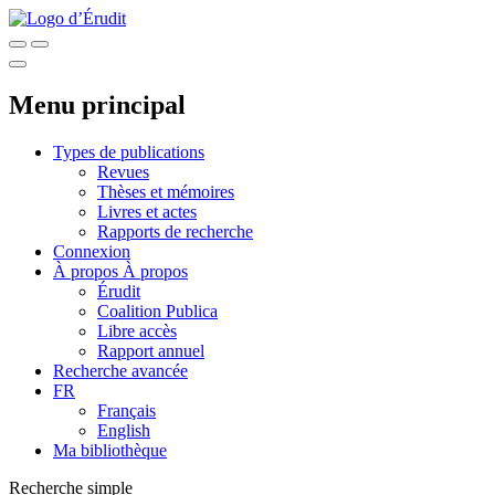
Menu principal
Types de publications
Revues
Thèses et mémoires
Livres et actes
Rapports de recherche
Connexion
À propos
À propos
Érudit
Coalition Publica
Libre accès
Rapport annuel
Recherche avancée
FR
Français
English
Ma bibliothèque
Recherche simple