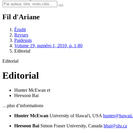
Fil d'Ariane
Érudit
Revues
Paideusis
Volume 19, numéro 1, 2010, p. 1-80
Editorial
Editorial
Editorial
Hunter McEwan
et
Heesoon Bai
…plus d’informations
Hunter McEwan
University of Hawai'i, USA
hunter@hawaii
Heesoon Bai
Simon Fraser University, Canada
hbai@sfu.ca