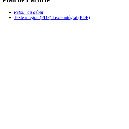
Plan de l’article
Retour au début
Texte intégral (PDF)
Texte intégral (PDF)