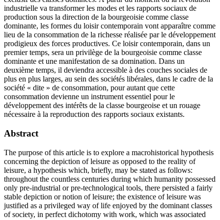
industrielle va transformer les modes et les rapports sociaux de
production sous la direction de la bourgeoisie comme classe
dominante, les formes du loisir contemporain vont apparaître comme
lieu de la consommation de la richesse réalisée par le développement
prodigieux des forces productives. Ce loisir contemporain, dans un
premier temps, sera un privilège de la bourgeoisie comme classe
dominante et une manifestation de sa domination. Dans un
deuxième temps, il deviendra accessible à des couches sociales de
plus en plus larges, au sein des sociétés libérales, dans le cadre de la
société « dite » de consommation, pour autant que cette
consommation devienne un instrument essentiel pour le
développement des intérêts de la classe bourgeoise et un rouage
nécessaire à la reproduction des rapports sociaux existants.
Abstract
The purpose of this article is to explore a macrohistorical hypothesis
concerning the depiction of leisure as opposed to the reality of
leisure, a hypothesis which, briefly, may be stated as follows:
throughout the countless centuries during which humanity possessed
only pre-industrial or pre-technological tools, there persisted a fairly
stable depiction or notion of leisure; the existence of leisure was
justified as a privileged way of life enjoyed by the dominant classes
of society, in perfect dichotomy with work, which was associated