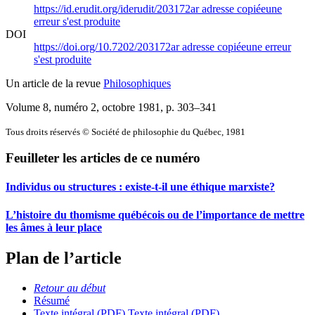
https://id.erudit.org/iderudit/203172ar
adresse copiée
une
erreur s'est produite
DOI
https://doi.org/10.7202/203172ar
adresse copiée
une erreur
s'est produite
Un article de la revue
Philosophiques
Volume 8, numéro 2, octobre 1981
, p. 303–341
Tous droits réservés © Société de philosophie du Québec, 1981
Feuilleter les articles de ce numéro
Individus ou structures : existe-t-il une éthique marxiste?
L’histoire du thomisme québécois ou de l’importance de mettre
les âmes à leur place
Plan de l’article
Retour au début
Résumé
Texte intégral (PDF)
Texte intégral (PDF)