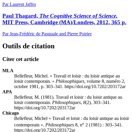
Par Laurent Jaffro
Paul Thagard,
The Cognitive Science of Science,
MIT Press, Cambridge (MA)/Londres, 2012, 365 p.
Par Jean-Frédéric de Pasquale and Pierre Poirier
Outils de citation
Citer cet article
MLA
Bellefleur, Michel. « Travail et loisir : du loisir antique au
loisir contemporain. »
Philosophiques
, volume 8, numéro 2,
octobre 1981, p. 303–341. https://doi.org/10.7202/203172ar
APA
Bellefleur, M. (1981). Travail et loisir : du loisir antique au
loisir contemporain.
Philosophiques
,
8
(2), 303–341.
https://doi.org/10.7202/203172ar
Chicago
Bellefleur, Michel « Travail et loisir : du loisir antique au loisir
o
contemporain ».
Philosophiques
8, n
2 (1981) : 303–341.
https://doi.org/10.7202/203172ar