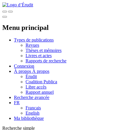
Menu principal
Types de publications
Revues
Thèses et mémoires
Livres et actes
Rapports de recherche
Connexion
À propos
À propos
Érudit
Coalition Publica
Libre accès
Rapport annuel
Recherche avancée
FR
Français
English
Ma bibliothèque
Recherche simple