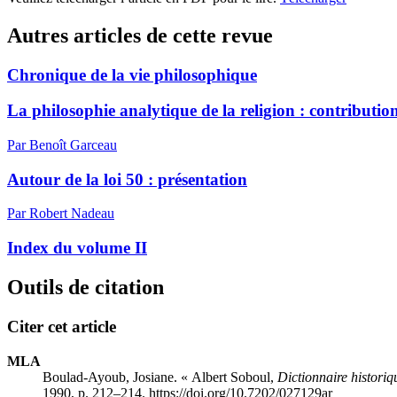
Autres articles de cette revue
Chronique de la vie philosophique
La philosophie analytique de la religion : contribut
Par Benoît Garceau
Autour de la loi 50 : présentation
Par Robert Nadeau
Index du volume II
Outils de citation
Citer cet article
MLA
Boulad-Ayoub, Josiane. « Albert Soboul,
Dictionnaire historiq
1990, p. 212–214. https://doi.org/10.7202/027129ar