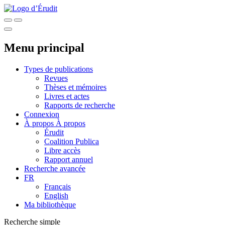
Menu principal
Types de publications
Revues
Thèses et mémoires
Livres et actes
Rapports de recherche
Connexion
À propos
À propos
Érudit
Coalition Publica
Libre accès
Rapport annuel
Recherche avancée
FR
Français
English
Ma bibliothèque
Recherche simple