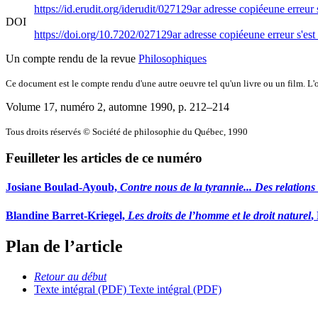
https://id.erudit.org/iderudit/027129ar
adresse copiée
une erreur 
DOI
https://doi.org/10.7202/027129ar
adresse copiée
une erreur s'est
Un compte rendu de la revue
Philosophiques
Ce document est le compte rendu d'une autre oeuvre tel qu'un livre ou un film. L'oe
Volume 17, numéro 2, automne 1990
, p. 212–214
Tous droits réservés © Société de philosophie du Québec, 1990
Feuilleter les articles de ce numéro
Josiane Boulad-Ayoub,
Contre nous de la tyrannie... Des relations
Blandine Barret-Kriegel,
Les droits de l’homme et le droit naturel
,
Plan de l’article
Retour au début
Texte intégral (PDF)
Texte intégral (PDF)