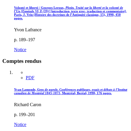
Volonté et liberté / Georges Leroux,
Plotin. Traité sur la liberté et la volonté de
l’Un [Ennéade VI, 8 (39)]
[introduction, texte grec, traduction et commentaire],
Paris, J. Vrin (Histoire des doctrines de l’Antiquité classique, 15), 1990, 450
pages.
Yvon Lafrance
p. 189–197
Notice
Comptes rendus
PDF
Yvan Lamonde,
Gens de parole. Conférences publiques, essais et débats à l’Institut
canadien de Montréal 1845-1871
, Montréal, Boréal, 1990, 176 pages.
Richard Caron
p. 199–201
Notice