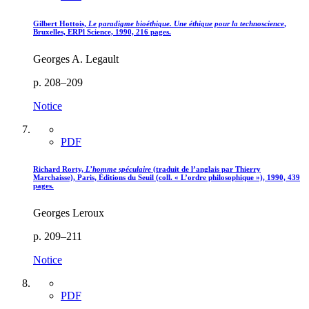
Gilbert Hottois,
Le paradigme bioéthique. Une éthique pour la technoscience
,
Bruxelles, ERPl Science, 1990, 216 pages.
Georges A. Legault
p. 208–209
Notice
PDF
Richard Rorty,
L’homme spéculaire
(traduit de l’anglais par Thierry
Marchaisse), Paris, Éditions du Seuil (coll. « L’ordre philosophique »), 1990, 439
pages.
Georges Leroux
p. 209–211
Notice
PDF