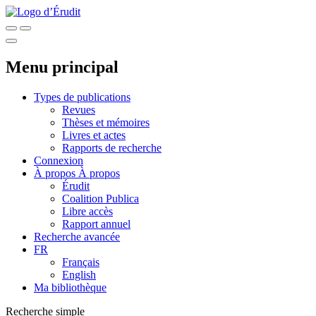
Menu principal
Types de publications
Revues
Thèses et mémoires
Livres et actes
Rapports de recherche
Connexion
À propos
À propos
Érudit
Coalition Publica
Libre accès
Rapport annuel
Recherche avancée
FR
Français
English
Ma bibliothèque
Recherche simple