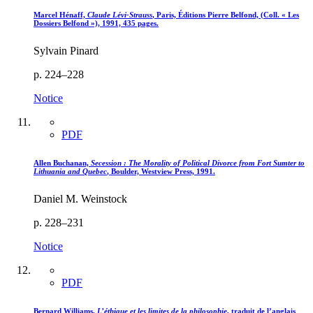
Marcel Hénaff,
Claude Lévi-Strauss
, Paris, Éditions Pierre Belfond, (Coll. « Les
Dossiers Belfond »), 1991, 435 pages.
Sylvain Pinard
p. 224–228
Notice
PDF
Allen Buchanan,
Secession : The Morality of Political Divorce from Fort Sumter to
Lithuania and Quebec
, Boulder, Westview Press, 1991.
Daniel M. Weinstock
p. 228–231
Notice
PDF
Bernard Williams,
L’éthique et les limites de la philosophie
, traduit de l’anglais