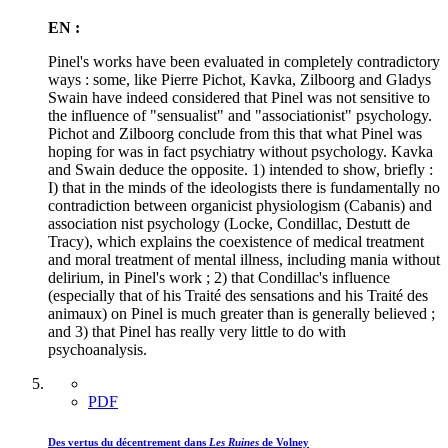
EN :
Pinel's works have been evaluated in completely contradictory
ways : some, like Pierre Pichot, Kavka, Zilboorg and Gladys
Swain have indeed considered that Pinel was not sensitive to
the influence of "sensualist" and "associationist" psychology.
Pichot and Zilboorg conclude from this that what Pinel was
hoping for was in fact psychiatry without psychology. Kavka
and Swain deduce the opposite. 1) intended to show, briefly :
I) that in the minds of the ideologists there is fundamentally no
contradiction between organicist physiologism (Cabanis) and
association nist psychology (Locke, Condillac, Destutt de
Tracy), which explains the coexistence of medical treatment
and moral treatment of mental illness, including mania without
delirium, in Pinel's work ; 2) that Condillac's influence
(especially that of his Traité des sensations and his Traité des
animaux) on Pinel is much greater than is generally believed ;
and 3) that Pinel has really very little to do with
psychoanalysis.
PDF
Des vertus du décentrement dans
Les Ruines
de Volney