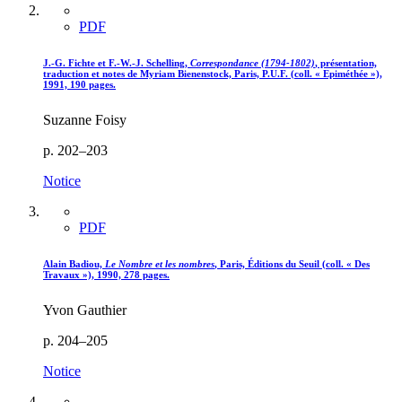
PDF
J.-G. Fichte et F.-W.-J. Schelling,
Correspondance (1794-1802)
, présentation,
traduction et notes de Myriam Bienenstock, Paris, P.U.F. (coll. « Epiméthée »),
1991, 190 pages.
Suzanne Foisy
p. 202–203
Notice
PDF
Alain Badiou,
Le Nombre et les nombres
, Paris, Éditions du Seuil (coll. « Des
Travaux »), 1990, 278 pages.
Yvon Gauthier
p. 204–205
Notice