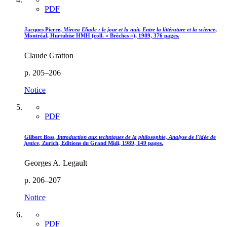
PDF
Jacques Pierre,
Mircea Eliade : le jour et la nuit. Entre la littérature et la science
,
Montréal, Hurtubise HMH (coll. « Brèches »), 1989, 376 pages.
Claude Gratton
p. 205–206
Notice
PDF
Gilbert Boss,
Introduction aux techniques de la philosophie, Analyse de l’idée de
justice
, Zurich, Éditions du Grand Midi, 1989, 149 pages.
Georges A. Legault
p. 206–207
Notice
PDF