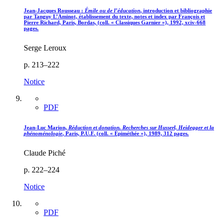
Jean-Jacques Rousseau :
Émile ou de l’éducation
, introduction et bibliographie
par Tanguy L’Aminot, établissement du texte, notes et index par François et
Pierre Richard, Paris, Bordas, (coll. « Classiques Garnier »), 1992,
xciv
-668
pages.
Serge Leroux
p. 213–222
Notice
PDF
Jean-Luc Marion,
Réduction et donation. Recherches sur Husserl, Heidegger et la
phénoménologie
, Paris, P.U.F. (coll. « Épiméthée »), 1989, 312 pages.
Claude Piché
p. 222–224
Notice
PDF