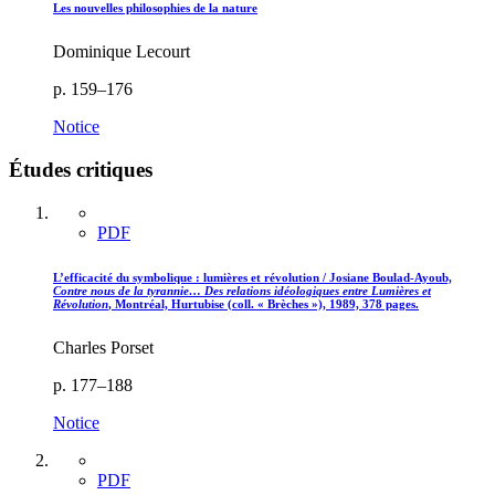
Les nouvelles philosophies de la nature
Dominique Lecourt
p. 159–176
Notice
Études critiques
PDF
L’efficacité du symbolique : lumières et révolution / Josiane Boulad-Ayoub,
Contre nous de la tyrannie… Des relations idéologiques entre Lumières et
Révolution
, Montréal, Hurtubise (coll. « Brèches »), 1989, 378 pages.
Charles Porset
p. 177–188
Notice
PDF