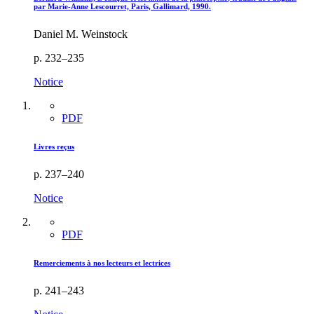
par Marie-Anne Lescourret, Paris, Gallimard, 1990.
Daniel M. Weinstock
p. 232–235
Notice
PDF
Livres reçus
p. 237–240
Notice
PDF
Remerciements à nos lecteurs et lectrices
p. 241–243