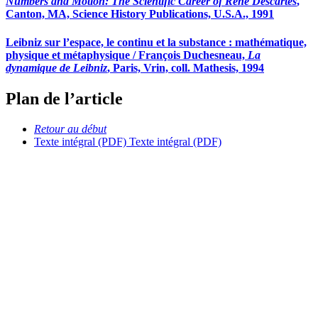
Numbers and Motion: The Scientific Career of René Descartes
,
Canton, MA, Science History Publications, U.S.A., 1991
Leibniz sur l’espace, le continu et la substance : mathématique,
physique et métaphysique / François Duchesneau,
La
dynamique de Leibniz
, Paris, Vrin, coll. Mathesis, 1994
Plan de l’article
Retour au début
Texte intégral (PDF)
Texte intégral (PDF)