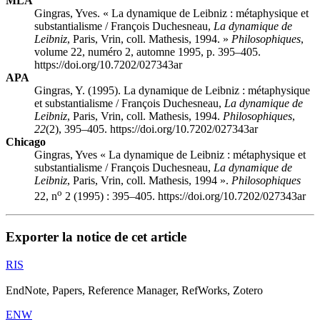
MLA
Gingras, Yves. « La dynamique de Leibniz : métaphysique et
substantialisme / François Duchesneau,
La dynamique de
Leibniz
, Paris, Vrin, coll. Mathesis, 1994. »
Philosophiques
,
volume 22, numéro 2, automne 1995, p. 395–405.
https://doi.org/10.7202/027343ar
APA
Gingras, Y. (1995). La dynamique de Leibniz : métaphysique
et substantialisme / François Duchesneau,
La dynamique de
Leibniz
, Paris, Vrin, coll. Mathesis, 1994.
Philosophiques
,
22
(2), 395–405. https://doi.org/10.7202/027343ar
Chicago
Gingras, Yves « La dynamique de Leibniz : métaphysique et
substantialisme / François Duchesneau,
La dynamique de
Leibniz
, Paris, Vrin, coll. Mathesis, 1994 ».
Philosophiques
o
22, n
2 (1995) : 395–405. https://doi.org/10.7202/027343ar
Exporter la notice de cet article
RIS
EndNote, Papers, Reference Manager, RefWorks, Zotero
ENW