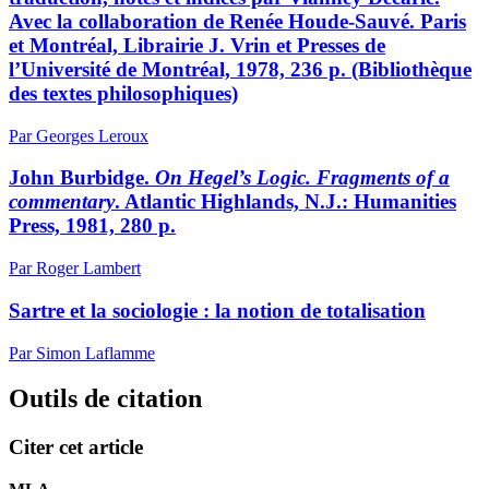
Avec la collaboration de Renée Houde-Sauvé. Paris
et Montréal, Librairie J. Vrin et Presses de
l’Université de Montréal, 1978, 236 p. (Bibliothèque
des textes philosophiques)
Par Georges Leroux
John Burbidge.
On Hegel’s Logic. Fragments of a
commentary
. Atlantic Highlands, N.J.: Humanities
Press, 1981, 280 p.
Par Roger Lambert
Sartre et la sociologie : la notion de totalisation
Par Simon Laflamme
Outils de citation
Citer cet article