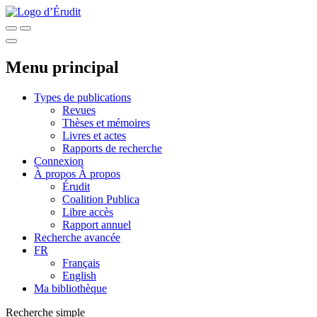
Menu principal
Types de publications
Revues
Thèses et mémoires
Livres et actes
Rapports de recherche
Connexion
À propos
À propos
Érudit
Coalition Publica
Libre accès
Rapport annuel
Recherche avancée
FR
Français
English
Ma bibliothèque
Recherche simple