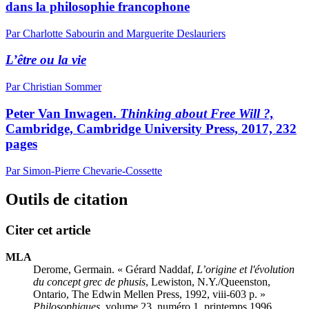
dans la philosophie francophone
Par Charlotte Sabourin and Marguerite Deslauriers
L’être ou la vie
Par Christian Sommer
Peter Van Inwagen.
Thinking about Free Will ?,
Cambridge, Cambridge University Press, 2017, 232
pages
Par Simon-Pierre Chevarie-Cossette
Outils de citation
Citer cet article
MLA
Derome, Germain. « Gérard Naddaf,
L’origine et l'évolution
du concept grec de phusis
, Lewiston, N.Y./Queenston,
Ontario, The Edwin Mellen Press, 1992, viii-603 p. »
Philosophiques
, volume 23, numéro 1, printemps 1996,