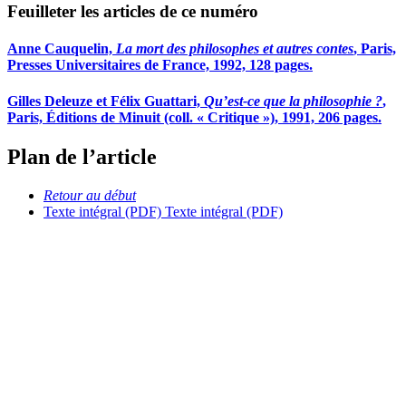
Feuilleter les articles de ce numéro
Anne Cauquelin,
La mort des philosophes et autres contes
, Paris,
Presses Universitaires de France, 1992, 128 pages.
Gilles Deleuze et Félix Guattari,
Qu’est-ce que la philosophie ?
,
Paris, Éditions de Minuit (coll. « Critique »), 1991, 206 pages.
Plan de l’article
Retour au début
Texte intégral (PDF)
Texte intégral (PDF)