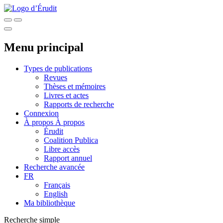
Menu principal
Types de publications
Revues
Thèses et mémoires
Livres et actes
Rapports de recherche
Connexion
À propos
À propos
Érudit
Coalition Publica
Libre accès
Rapport annuel
Recherche avancée
FR
Français
English
Ma bibliothèque
Recherche simple