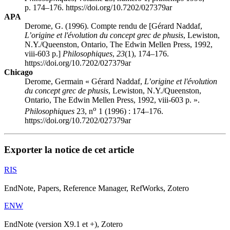
p. 174–176. https://doi.org/10.7202/027379ar
APA
Derome, G. (1996). Compte rendu de [Gérard Naddaf,
L’origine et l'évolution du concept grec de phusis
, Lewiston,
N.Y./Queenston, Ontario, The Edwin Mellen Press, 1992,
viii-603 p.]
Philosophiques
,
23
(1), 174–176.
https://doi.org/10.7202/027379ar
Chicago
Derome, Germain « Gérard Naddaf,
L’origine et l'évolution
du concept grec de phusis
, Lewiston, N.Y./Queenston,
Ontario, The Edwin Mellen Press, 1992, viii-603 p. ».
o
Philosophiques
23, n
1 (1996) : 174–176.
https://doi.org/10.7202/027379ar
Exporter la notice de cet article
RIS
EndNote, Papers, Reference Manager, RefWorks, Zotero
ENW
EndNote (version X9.1 et +), Zotero