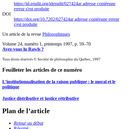
https://id.erudit.org/iderudit/027424ar
adresse copiée
une
erreur s'est produite
DOI
https://doi.org/10.7202/027424ar
adresse copiée
une erreur
s'est produite
Un article de la revue
Philosophiques
Volume 24, numéro 1, printemps 1997
, p. 59–70
Avez-vous lu Rawls ?
Tous droits réservés © Société de philosophie du Québec, 1997
Feuilleter les articles de ce numéro
L’institutionnalisation de la raison publique : le moral et le
politique
Justice distributive et justice rétributive
Plan de l’article
Retour au début
Résumé