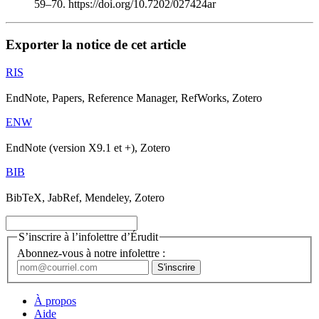
59–70. https://doi.org/10.7202/027424ar
Exporter la notice de cet article
RIS
EndNote, Papers, Reference Manager, RefWorks, Zotero
ENW
EndNote (version X9.1 et +), Zotero
BIB
BibTeX, JabRef, Mendeley, Zotero
S’inscrire à l’infolettre d’Érudit
Abonnez-vous à notre infolettre :
À propos
Aide