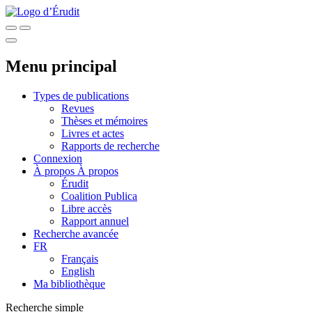
Menu principal
Types de publications
Revues
Thèses et mémoires
Livres et actes
Rapports de recherche
Connexion
À propos
À propos
Érudit
Coalition Publica
Libre accès
Rapport annuel
Recherche avancée
FR
Français
English
Ma bibliothèque
Recherche simple