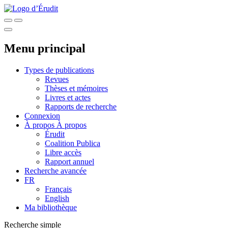
Menu principal
Types de publications
Revues
Thèses et mémoires
Livres et actes
Rapports de recherche
Connexion
À propos
À propos
Érudit
Coalition Publica
Libre accès
Rapport annuel
Recherche avancée
FR
Français
English
Ma bibliothèque
Recherche simple