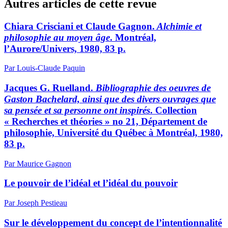
Autres articles de cette revue
Chiara Crisciani et Claude Gagnon.
Alchimie et
philosophie au moyen âge
. Montréal,
l’Aurore/Univers, 1980, 83 p.
Par Louis-Claude Paquin
Jacques G. Ruelland.
Bibliographie des oeuvres de
Gaston Bachelard, ainsi que des divers ouvrages que
sa pensée et sa personne ont inspirés
. Collection
« Recherches et théories » no 21, Département de
philosophie, Université du Québec à Montréal, 1980,
83 p.
Par Maurice Gagnon
Le pouvoir de l’idéal et l’idéal du pouvoir
Par Joseph Pestieau
Sur le développement du concept de l’intentionnalité