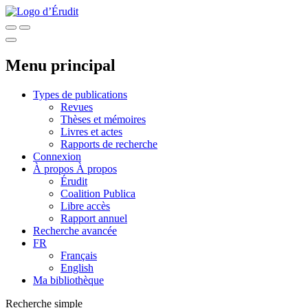
Menu principal
Types de publications
Revues
Thèses et mémoires
Livres et actes
Rapports de recherche
Connexion
À propos
À propos
Érudit
Coalition Publica
Libre accès
Rapport annuel
Recherche avancée
FR
Français
English
Ma bibliothèque
Recherche simple