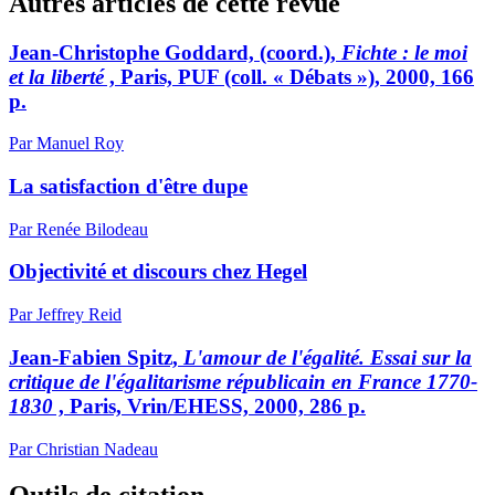
Autres articles de cette revue
Jean-Christophe Goddard, (coord.),
Fichte : le moi
et la liberté
, Paris, PUF (coll. « Débats »), 2000, 166
p.
Par Manuel Roy
La satisfaction d'être dupe
Par Renée Bilodeau
Objectivité et discours chez Hegel
Par Jeffrey Reid
Jean-Fabien Spitz,
L'amour de l'égalité. Essai sur la
critique de l'égalitarisme républicain en France 1770-
1830
, Paris, Vrin/EHESS, 2000, 286 p.
Par Christian Nadeau