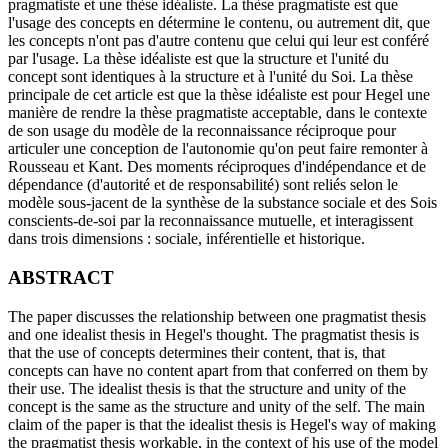
pragmatiste et une thèse idéaliste. La thèse pragmatiste est que
l'usage des concepts en détermine le contenu, ou autrement dit, que
les concepts n'ont pas d'autre contenu que celui qui leur est conféré
par l'usage. La thèse idéaliste est que la structure et l'unité du
concept sont identiques à la structure et à l'unité du Soi. La thèse
principale de cet article est que la thèse idéaliste est pour Hegel une
manière de rendre la thèse pragmatiste acceptable, dans le contexte
de son usage du modèle de la reconnaissance réciproque pour
articuler une conception de l'autonomie qu'on peut faire remonter à
Rousseau et Kant. Des moments réciproques d'indépendance et de
dépendance (d'autorité et de responsabilité) sont reliés selon le
modèle sous-jacent de la synthèse de la substance sociale et des Sois
conscients-de-soi par la reconnaissance mutuelle, et interagissent
dans trois dimensions : sociale, inférentielle et historique.
ABSTRACT
The paper discusses the relationship between one pragmatist thesis
and one idealist thesis in Hegel's thought. The pragmatist thesis is
that the use of concepts determines their content, that is, that
concepts can have no content apart from that conferred on them by
their use. The idealist thesis is that the structure and unity of the
concept is the same as the structure and unity of the self. The main
claim of the paper is that the idealist thesis is Hegel's way of making
the pragmatist thesis workable, in the context of his use of the model