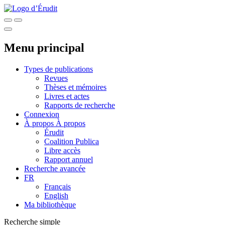
Menu principal
Types de publications
Revues
Thèses et mémoires
Livres et actes
Rapports de recherche
Connexion
À propos
À propos
Érudit
Coalition Publica
Libre accès
Rapport annuel
Recherche avancée
FR
Français
English
Ma bibliothèque
Recherche simple