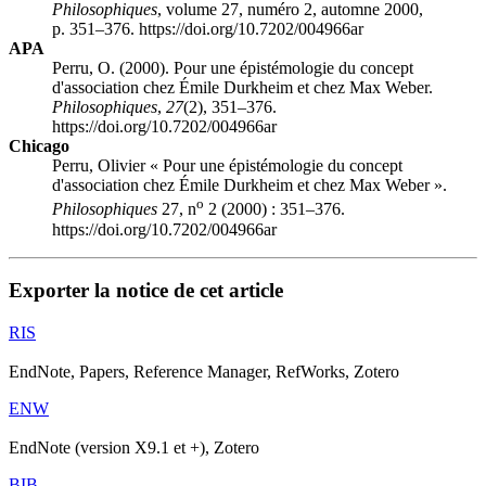
Philosophiques
, volume 27, numéro 2, automne 2000,
p. 351–376. https://doi.org/10.7202/004966ar
APA
Perru, O. (2000). Pour une épistémologie du concept
d'association chez Émile Durkheim et chez Max Weber.
Philosophiques
,
27
(2), 351–376.
https://doi.org/10.7202/004966ar
Chicago
Perru, Olivier « Pour une épistémologie du concept
d'association chez Émile Durkheim et chez Max Weber ».
o
Philosophiques
27, n
2 (2000) : 351–376.
https://doi.org/10.7202/004966ar
Exporter la notice de cet article
RIS
EndNote, Papers, Reference Manager, RefWorks, Zotero
ENW
EndNote (version X9.1 et +), Zotero
BIB