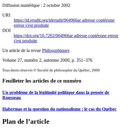
Diffusion numérique : 2 octobre 2002
URI
https://id.erudit.org/iderudit/004966ar
adresse copiée
une
erreur s'est produite
DOI
https://doi.org/10.7202/004966ar
adresse copiée
une erreur
s'est produite
Un article de la revue
Philosophiques
Volume 27, numéro 2, automne 2000
, p. 351–376
Tous droits réservés © Société de philosophie du Québec, 2000
Feuilleter les articles de ce numéro
Un problème de la légitimité politique dans la pensée de
Rousseau
Habermas et la question du nationalisme : le cas du Québec
Plan de l’article