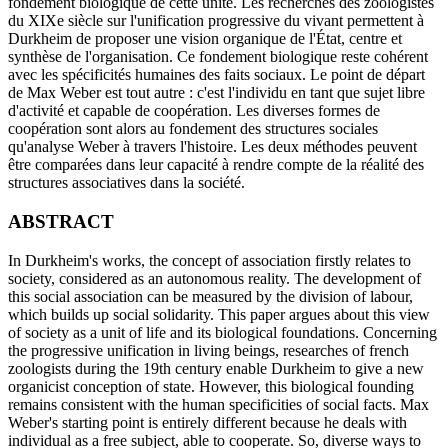
fondement biologique de cette unité. Les recherches des zoologistes
du XIXe siècle sur l'unification progressive du vivant permettent à
Durkheim de proposer une vision organique de l'État, centre et
synthèse de l'organisation. Ce fondement biologique reste cohérent
avec les spécificités humaines des faits sociaux. Le point de départ
de Max Weber est tout autre : c'est l'individu en tant que sujet libre
d'activité et capable de coopération. Les diverses formes de
coopération sont alors au fondement des structures sociales
qu'analyse Weber à travers l'histoire. Les deux méthodes peuvent
être comparées dans leur capacité à rendre compte de la réalité des
structures associatives dans la société.
ABSTRACT
In Durkheim's works, the concept of association firstly relates to
society, considered as an autonomous reality. The development of
this social association can be measured by the division of labour,
which builds up social solidarity. This paper argues about this view
of society as a unit of life and its biological foundations. Concerning
the progressive unification in living beings, researches of french
zoologists during the 19th century enable Durkheim to give a new
organicist conception of state. However, this biological founding
remains consistent with the human specificities of social facts. Max
Weber's starting point is entirely different because he deals with
individual as a free subject, able to cooperate. So, diverse ways to