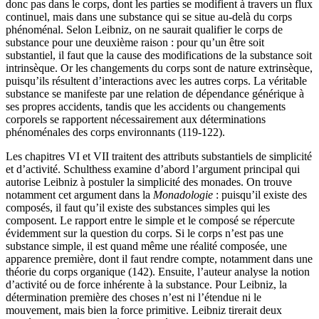
donc pas dans le corps, dont les parties se modifient à travers un flux
continuel, mais dans une substance qui se situe au-delà du corps
phénoménal. Selon Leibniz, on ne saurait qualifier le corps de
substance pour une deuxième raison : pour qu’un être soit
substantiel, il faut que la cause des modifications de la substance soit
intrinsèque. Or les changements du corps sont de nature extrinsèque,
puisqu’ils résultent d’interactions avec les autres corps. La véritable
substance se manifeste par une relation de dépendance générique à
ses propres accidents, tandis que les accidents ou changements
corporels se rapportent nécessairement aux déterminations
phénoménales des corps environnants (119-122).
Les chapitres VI et VII traitent des attributs substantiels de simplicité
et d’activité. Schulthess examine d’abord l’argument principal qui
autorise Leibniz à postuler la simplicité des monades. On trouve
notamment cet argument dans la
Monadologie
: puisqu’il existe des
composés, il faut qu’il existe des substances simples qui les
composent. Le rapport entre le simple et le composé se répercute
évidemment sur la question du corps. Si le corps n’est pas une
substance simple, il est quand même une réalité composée, une
apparence première, dont il faut rendre compte, notamment dans une
théorie du corps organique (142). Ensuite, l’auteur analyse la notion
d’activité ou de force inhérente à la substance. Pour Leibniz, la
détermination première des choses n’est ni l’étendue ni le
mouvement, mais bien la force primitive. Leibniz tirerait deux