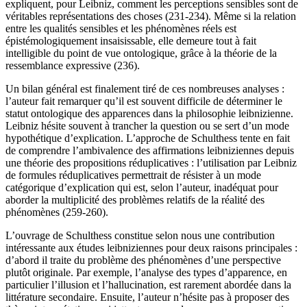
expliquent, pour Leibniz, comment les perceptions sensibles sont de
véritables représentations des choses (231-234). Même si la relation
entre les qualités sensibles et les phénomènes réels est
épistémologiquement insaisissable, elle demeure tout à fait
intelligible du point de vue ontologique, grâce à la théorie de la
ressemblance expressive (236).
Un bilan général est finalement tiré de ces nombreuses analyses :
l’auteur fait remarquer qu’il est souvent difficile de déterminer le
statut ontologique des apparences dans la philosophie leibnizienne.
Leibniz hésite souvent à trancher la question ou se sert d’un mode
hypothétique d’explication. L’approche de Schulthess tente en fait
de comprendre l’ambivalence des affirmations leibniziennes depuis
une théorie des propositions réduplicatives : l’utilisation par Leibniz
de formules réduplicatives permettrait de résister à un mode
catégorique d’explication qui est, selon l’auteur, inadéquat pour
aborder la multiplicité des problèmes relatifs de la réalité des
phénomènes (259-260).
L’ouvrage de Schulthess constitue selon nous une contribution
intéressante aux études leibniziennes pour deux raisons principales :
d’abord il traite du problème des phénomènes d’une perspective
plutôt originale. Par exemple, l’analyse des types d’apparence, en
particulier l’illusion et l’hallucination, est rarement abordée dans la
littérature secondaire. Ensuite, l’auteur n’hésite pas à proposer des