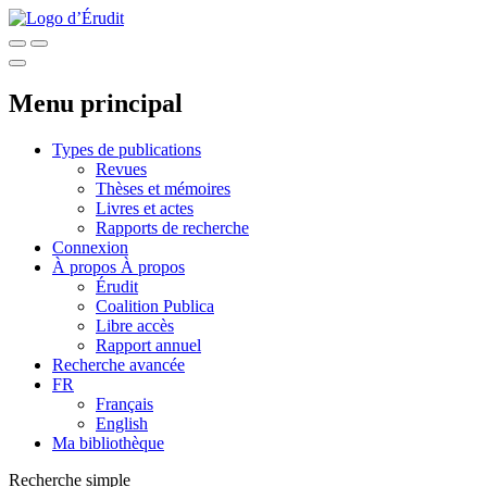
Menu principal
Types de publications
Revues
Thèses et mémoires
Livres et actes
Rapports de recherche
Connexion
À propos
À propos
Érudit
Coalition Publica
Libre accès
Rapport annuel
Recherche avancée
FR
Français
English
Ma bibliothèque
Recherche simple