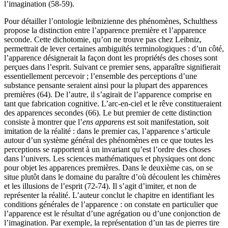
l’imagination (58-59).
Pour détailler l’ontologie leibnizienne des phénomènes, Schulthess
propose la distinction entre l’apparence première et l’apparence
seconde. Cette dichotomie, qu’on ne trouve pas chez Leibniz,
permettrait de lever certaines ambiguïtés terminologiques : d’un côté,
l’apparence désignerait la façon dont les propriétés des choses sont
perçues dans l’esprit. Suivant ce premier sens, apparaître signifierait
essentiellement percevoir ; l’ensemble des perceptions d’une
substance pensante seraient ainsi pour la plupart des apparences
premières (64). De l’autre, il s’agirait de l’apparence comprise en
tant que fabrication cognitive. L’arc-en-ciel et le rêve constitueraient
des apparences secondes (66). Le but premier de cette distinction
consiste à montrer que l’
ens apparens
est soit manifestation, soit
imitation de la réalité : dans le premier cas, l’apparence s’articule
autour d’un système général des phénomènes en ce que toutes les
perceptions se rapportent à un invariant qu’est l’ordre des choses
dans l’univers. Les sciences mathématiques et physiques ont donc
pour objet les apparences premières. Dans le deuxième cas, on se
situe plutôt dans le domaine du paraître d’où découlent les chimères
et les illusions de l’esprit (72-74). Il s’agit d’imiter, et non de
représenter la réalité. L’auteur conclut le chapitre en identifiant les
conditions générales de l’apparence : on constate en particulier que
l’apparence est le résultat d’une agrégation ou d’une conjonction de
l’imagination. Par exemple, la représentation d’un tas de pierres tire