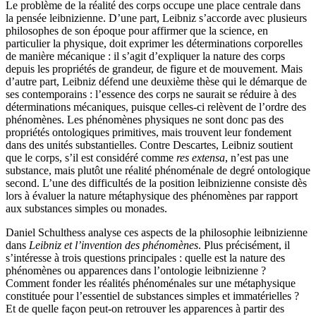
Le problème de la réalité des corps occupe une place centrale dans
la pensée leibnizienne. D’une part, Leibniz s’accorde avec plusieurs
philosophes de son époque pour affirmer que la science, en
particulier la physique, doit exprimer les déterminations corporelles
de manière mécanique : il s’agit d’expliquer la nature des corps
depuis les propriétés de grandeur, de figure et de mouvement. Mais
d’autre part, Leibniz défend une deuxième thèse qui le démarque de
ses contemporains : l’essence des corps ne saurait se réduire à des
déterminations mécaniques, puisque celles-ci relèvent de l’ordre des
phénomènes. Les phénomènes physiques ne sont donc pas des
propriétés ontologiques primitives, mais trouvent leur fondement
dans des unités substantielles. Contre Descartes, Leibniz soutient
que le corps, s’il est considéré comme
res extensa
, n’est pas une
substance, mais plutôt une réalité phénoménale de degré ontologique
second. L’une des difficultés de la position leibnizienne consiste dès
lors à évaluer la nature métaphysique des phénomènes par rapport
aux substances simples ou monades.
Daniel Schulthess analyse ces aspects de la philosophie leibnizienne
dans
Leibniz et l’invention des phénomènes
. Plus précisément, il
s’intéresse à trois questions principales : quelle est la nature des
phénomènes ou apparences dans l’ontologie leibnizienne ?
Comment fonder les réalités phénoménales sur une métaphysique
constituée pour l’essentiel de substances simples et immatérielles ?
Et de quelle façon peut-on retrouver les apparences à partir des