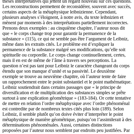
thèses interprétatives qui jettent un regard nouveau sur ces questions.
Les reconstructions permettent de reconsidérer, souvent avec succès,
certains aspects de la métaphysique leibnizienne. Cependant,
plusieurs analyses s’éloignent, à notre avis, du texte leibnizien et
mènent par moments à des interprétations partiellement incorrectes.
Prenons deux exemples : au cinquième chapitre, l’auteur nous dit
que « le corps change trop pour garantir la permanence de la
substance » (115), ce qui ne semble pas être l’argument de Leibniz,
même dans les extraits cités. Le problème est d’expliquer la
permanence de la substance malgré ses modifications, qu’elle soit
spirituelle ou corporelle. Le corps change continuellement, certes,
mais il en est de même de l’âme à travers ses perceptions. La
question n’est pas tant pour Leibniz le caractère changeant du corps
étendu que son manque d’unité et sa passivité. Le deuxième
exemple se trouve au neuvième chapitre, où l’auteur tente de faire
un rapprochement entre le point substantiel et le point mathématique.
Leibniz soutiendrait dans certains passages que « le principe de
diversification et de multiplication des substances simples se prête
surtout à une explication géométrique » (183-184). Or cette tentative
de mettre en relation l’ordre métaphysique avec l’ordre phénoménal
est contredite par de nombreux textes cités plus loin (189). Selon
Leibniz, il semble plutôt qu’on doive éviter d’interpréter le point
métaphysique de manière géométrique, puisqu’on l’assimilerait à des
déterminations phénoménales. Aussi, certaines distinctions
proposées par l’auteur nous semblent par endroits peu justifiées. Par