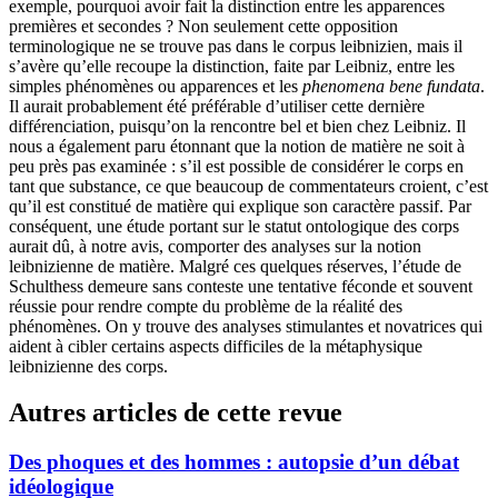
exemple, pourquoi avoir fait la distinction entre les apparences
premières et secondes ? Non seulement cette opposition
terminologique ne se trouve pas dans le corpus leibnizien, mais il
s’avère qu’elle recoupe la distinction, faite par Leibniz, entre les
simples phénomènes ou apparences et les
phenomena bene fundata
.
Il aurait probablement été préférable d’utiliser cette dernière
différenciation, puisqu’on la rencontre bel et bien chez Leibniz. Il
nous a également paru étonnant que la notion de matière ne soit à
peu près pas examinée : s’il est possible de considérer le corps en
tant que substance, ce que beaucoup de commentateurs croient, c’est
qu’il est constitué de matière qui explique son caractère passif. Par
conséquent, une étude portant sur le statut ontologique des corps
aurait dû, à notre avis, comporter des analyses sur la notion
leibnizienne de matière. Malgré ces quelques réserves, l’étude de
Schulthess demeure sans conteste une tentative féconde et souvent
réussie pour rendre compte du problème de la réalité des
phénomènes. On y trouve des analyses stimulantes et novatrices qui
aident à cibler certains aspects difficiles de la métaphysique
leibnizienne des corps.
Autres articles de cette revue
Des phoques et des hommes : autopsie d’un débat
idéologique