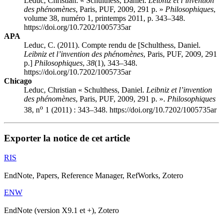
Leduc, Christian. « Schulthess, Daniel.
Leibniz et l’invention
des phénomènes
, Paris, PUF, 2009, 291 p. »
Philosophiques
,
volume 38, numéro 1, printemps 2011, p. 343–348.
https://doi.org/10.7202/1005735ar
APA
Leduc, C. (2011). Compte rendu de [Schulthess, Daniel.
Leibniz et l’invention des phénomènes
, Paris, PUF, 2009, 291
p.]
Philosophiques
,
38
(1), 343–348.
https://doi.org/10.7202/1005735ar
Chicago
Leduc, Christian « Schulthess, Daniel.
Leibniz et l’invention
des phénomènes
, Paris, PUF, 2009, 291 p. ».
Philosophiques
o
38, n
1 (2011) : 343–348. https://doi.org/10.7202/1005735ar
Exporter la notice de cet article
RIS
EndNote, Papers, Reference Manager, RefWorks, Zotero
ENW
EndNote (version X9.1 et +), Zotero