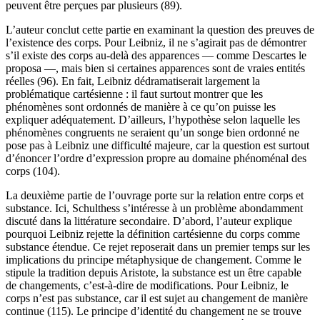
peuvent être perçues par plusieurs (89).
L’auteur conclut cette partie en examinant la question des preuves de
l’existence des corps. Pour Leibniz, il ne s’agirait pas de démontrer
s’il existe des corps au-delà des apparences — comme Descartes le
proposa —, mais bien si certaines apparences sont de vraies entités
réelles (96). En fait, Leibniz dédramatiserait largement la
problématique cartésienne : il faut surtout montrer que les
phénomènes sont ordonnés de manière à ce qu’on puisse les
expliquer adéquatement. D’ailleurs, l’hypothèse selon laquelle les
phénomènes congruents ne seraient qu’un songe bien ordonné ne
pose pas à Leibniz une difficulté majeure, car la question est surtout
d’énoncer l’ordre d’expression propre au domaine phénoménal des
corps (104).
La deuxième partie de l’ouvrage porte sur la relation entre corps et
substance. Ici, Schulthess s’intéresse à un problème abondamment
discuté dans la littérature secondaire. D’abord, l’auteur explique
pourquoi Leibniz rejette la définition cartésienne du corps comme
substance étendue. Ce rejet reposerait dans un premier temps sur les
implications du principe métaphysique de changement. Comme le
stipule la tradition depuis Aristote, la substance est un être capable
de changements, c’est-à-dire de modifications. Pour Leibniz, le
corps n’est pas substance, car il est sujet au changement de manière
continue (115). Le principe d’identité du changement ne se trouve