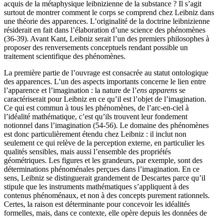
acquis de la métaphysique leibnizienne de la substance ? Il s’agit
surtout de montrer comment le corps se comprend chez Leibniz dans
une théorie des apparences. L’originalité de la doctrine leibnizienne
résiderait en fait dans l’élaboration d’une science des phénomènes
(36-39). Avant Kant, Leibniz serait l’un des premiers philosophes à
proposer des renversements conceptuels rendant possible un
traitement scientifique des phénomènes.
La première partie de l’ouvrage est consacrée au statut ontologique
des apparences. L’un des aspects importants concerne le lien entre
l’apparence et l’imagination : la nature de l’
ens apparens
se
caractériserait pour Leibniz en ce qu’il est l’objet de l’imagination.
Ce qui est commun à tous les phénomènes, de l’arc-en-ciel à
l’idéalité mathématique, c’est qu’ils trouvent leur fondement
notionnel dans l’imagination (54-56). Le domaine des phénomènes
est donc particulièrement étendu chez Leibniz : il inclut non
seulement ce qui relève de la perception externe, en particulier les
qualités sensibles, mais aussi l’ensemble des propriétés
géométriques. Les figures et les grandeurs, par exemple, sont des
déterminations phénoménales perçues dans l’imagination. En ce
sens, Leibniz se distinguerait grandement de Descartes parce qu’il
stipule que les instruments mathématiques s’appliquent à des
contenus phénoménaux, et non à des concepts purement rationnels.
Certes, la raison est déterminante pour concevoir les idéalités
formelles, mais, dans ce contexte, elle opère depuis les données de