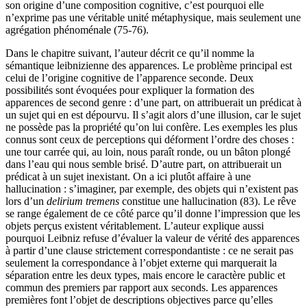
son origine d’une composition cognitive, c’est pourquoi elle
n’exprime pas une véritable unité métaphysique, mais seulement une
agrégation phénoménale (75-76).
Dans le chapitre suivant, l’auteur décrit ce qu’il nomme la
sémantique leibnizienne des apparences. Le problème principal est
celui de l’origine cognitive de l’apparence seconde. Deux
possibilités sont évoquées pour expliquer la formation des
apparences de second genre : d’une part, on attribuerait un prédicat à
un sujet qui en est dépourvu. Il s’agit alors d’une illusion, car le sujet
ne possède pas la propriété qu’on lui confère. Les exemples les plus
connus sont ceux de perceptions qui déforment l’ordre des choses :
une tour carrée qui, au loin, nous paraît ronde, ou un bâton plongé
dans l’eau qui nous semble brisé. D’autre part, on attribuerait un
prédicat à un sujet inexistant. On a ici plutôt affaire à une
hallucination : s’imaginer, par exemple, des objets qui n’existent pas
lors d’un
delirium tremens
constitue une hallucination (83). Le rêve
se range également de ce côté parce qu’il donne l’impression que les
objets perçus existent véritablement. L’auteur explique aussi
pourquoi Leibniz refuse d’évaluer la valeur de vérité des apparences
à partir d’une clause strictement correspondantiste : ce ne serait pas
seulement la correspondance à l’objet externe qui marquerait la
séparation entre les deux types, mais encore le caractère public et
commun des premiers par rapport aux seconds. Les apparences
premières font l’objet de descriptions objectives parce qu’elles