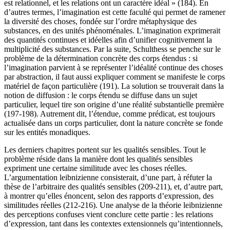
est relationnel, et les relations ont un caractère idéal » (184). En
d’autres termes, l’imagination est cette faculté qui permet de ramener
la diversité des choses, fondée sur l’ordre métaphysique des
substances, en des unités phénoménales. L’imagination exprimerait
des quantités continues et idéelles afin d’unifier cognitivement la
multiplicité des substances. Par la suite, Schulthess se penche sur le
problème de la détermination concrète des corps étendus : si
l’imagination parvient à se représenter l’idéalité continue des choses
par abstraction, il faut aussi expliquer comment se manifeste le corps
matériel de façon particulière (191). La solution se trouverait dans la
notion de diffusion : le corps étendu se diffuse dans un sujet
particulier, lequel tire son origine d’une réalité substantielle première
(197-198). Autrement dit, l’étendue, comme prédicat, est toujours
actualisée dans un corps particulier, dont la nature concrète se fonde
sur les entités monadiques.
Les derniers chapitres portent sur les qualités sensibles. Tout le
problème réside dans la manière dont les qualités sensibles
expriment une certaine similitude avec les choses réelles.
L’argumentation leibnizienne consisterait, d’une part, à réfuter la
thèse de l’arbitraire des qualités sensibles (209-211), et, d’autre part,
à montrer qu’elles énoncent, selon des rapports d’expression, des
similitudes réelles (212-216). Une analyse de la théorie leibnizienne
des perceptions confuses vient conclure cette partie : les relations
d’expression, tant dans les contextes extensionnels qu’intentionnels,