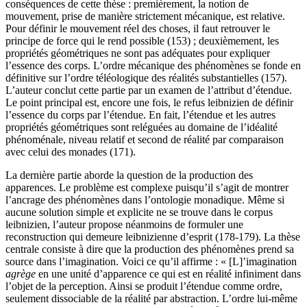
conséquences de cette thèse : premièrement, la notion de
mouvement, prise de manière strictement mécanique, est relative.
Pour définir le mouvement réel des choses, il faut retrouver le
principe de force qui le rend possible (153) ; deuxièmement, les
propriétés géométriques ne sont pas adéquates pour expliquer
l’essence des corps. L’ordre mécanique des phénomènes se fonde en
définitive sur l’ordre téléologique des réalités substantielles (157).
L’auteur conclut cette partie par un examen de l’attribut d’étendue.
Le point principal est, encore une fois, le refus leibnizien de définir
l’essence du corps par l’étendue. En fait, l’étendue et les autres
propriétés géométriques sont reléguées au domaine de l’idéalité
phénoménale, niveau relatif et second de réalité par comparaison
avec celui des monades (171).
La dernière partie aborde la question de la production des
apparences. Le problème est complexe puisqu’il s’agit de montrer
l’ancrage des phénomènes dans l’ontologie monadique. Même si
aucune solution simple et explicite ne se trouve dans le corpus
leibnizien, l’auteur propose néanmoins de formuler une
reconstruction qui demeure leibnizienne d’esprit (178-179). La thèse
centrale consiste à dire que la production des phénomènes prend sa
source dans l’imagination. Voici ce qu’il affirme : « [L]’imagination
agrège
en une unité d’apparence ce qui est en réalité infiniment dans
l’objet de la perception. Ainsi se produit l’étendue comme ordre,
seulement dissociable de la réalité par abstraction. L’ordre lui-même