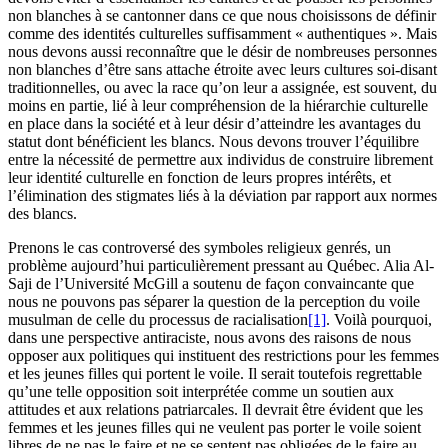
non blanches à se cantonner dans ce que nous choisissons de définir
comme des identités culturelles suffisamment « authentiques ». Mais
nous devons aussi reconnaître que le désir de nombreuses personnes
non blanches d’être sans attache étroite avec leurs cultures soi-disant
traditionnelles, ou avec la race qu’on leur a assignée, est souvent, du
moins en partie, lié à leur compréhension de la hiérarchie culturelle
en place dans la société et à leur désir d’atteindre les avantages du
statut dont bénéficient les blancs. Nous devons trouver l’équilibre
entre la nécessité de permettre aux individus de construire librement
leur identité culturelle en fonction de leurs propres intérêts, et
l’élimination des stigmates liés à la déviation par rapport aux normes
des blancs.
Prenons le cas controversé des symboles religieux genrés, un
problème aujourd’hui particulièrement pressant au Québec. Alia Al-
Saji de l’Université McGill a soutenu de façon convaincante que
nous ne pouvons pas séparer la question de la perception du voile
musulman de celle du processus de racialisation
[1]
. Voilà pourquoi,
dans une perspective antiraciste, nous avons des raisons de nous
opposer aux politiques qui instituent des restrictions pour les femmes
et les jeunes filles qui portent le voile. Il serait toutefois regrettable
qu’une telle opposition soit interprétée comme un soutien aux
attitudes et aux relations patriarcales. Il devrait être évident que les
femmes et les jeunes filles qui ne veulent pas porter le voile soient
libres de ne pas le faire et ne se sentent pas obligées de le faire au