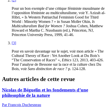
[2]
Pour un bon exemple d’une critique féministe musulmane de
l’opposition féministe au multiculturalisme, voir Y. Azizah al-
Hibri, « Is Western Patriarchal Feminism Good for Third
World : Minority Women ? » in Susan Moller Okin,
Is
Multiculturalism Bad for Women ?
Joshua Cohen, Matthew
Howard et Martha C. Nussbaum (ed.), Princeton, NJ,
Princeton University Press,
1999
,
41
-
46
.
[3]
Pour en savoir davantage sur le sujet, voir mon article « The
Cultural Theory of Race : Yet Another Look at Du Bois’s
“The Conservation of Races” »,
Ethics
123
,
2013
,
403
-
426
.
Pour l’analyse de Bessone sur la race et la culture chez Du
Bois, voir
Sans distinction de race ?
p.
124
-
128
.
Autres articles de cette revue
Nicolas de Béguelin et les fondements d’une
philosophie de la nature
Par François Duchesneau