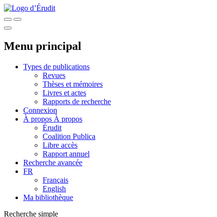
Menu principal
Types de publications
Revues
Thèses et mémoires
Livres et actes
Rapports de recherche
Connexion
À propos
À propos
Érudit
Coalition Publica
Libre accès
Rapport annuel
Recherche avancée
FR
Français
English
Ma bibliothèque
Recherche simple