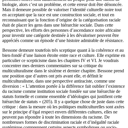
biologie, alors c’est un problème, et cette erreur doit être dénoncée.
Mais il demeure possible de valoriser l’identité culturelle noire tout
en acceptant que la race est une construction sociale, et tout en
reconnaissant que la fonction d’origine de la catégorisation raciale
était de placer les gens dans une hiérarchie sociale. Dans cette
perspective, les efforts des personnes d’ascendance noire africaine
pour investir une catégorie destinée à les dévaloriser peuvent être
appréciés comme un épisode d’une histoire admirable de résistance.
Bessone demeure toutefois très sceptique quant à la cohérence et au
bien-fondé d’une liaison étroite entre race et culture. Elle exprime en
particulier ce scepticisme dans les chapitres IV et VI. Je voudrais
concentrer mes derniers commentaires sur sa critique du
multiculturalisme dans le sixième et dernier chapitre. Bessone prend
une position que d’autres ont pris avant elle, et définit le
multiculturalisme, dans une perspective antiraciste, comme une
diversion : « L’attention portée à la différence fait oublier l’existence
du racisme comme institution sociale fondée sur une hiérarchie de
statuts formelle et comme ensemble d’idéologies qui justifient cette
hiérarchie de statuts » (
205
). Il y a quelque chose de juste dans cette
critique : dans la mesure où les politiques multiculturelles sont axées
sur le principe d’égal respect envers différentes cultures, elles ne
peuvent pas répondre à toute les dimensions du racisme. De
nombreuses formes de discrimination raciale et d’inégalité raciale
systémique comprennent certains aspects symboliques ou socio-