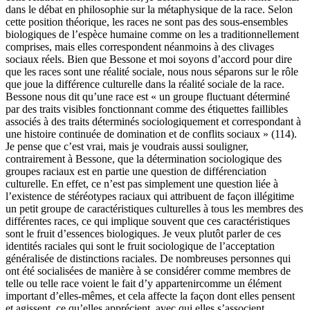
dans le débat en philosophie sur la métaphysique de la race. Selon
cette position théorique, les races ne sont pas des sous-ensembles
biologiques de l’espèce humaine comme on les a traditionnellement
comprises, mais elles correspondent néanmoins à des clivages
sociaux réels. Bien que Bessone et moi soyons d’accord pour dire
que les races sont une réalité sociale, nous nous séparons sur le rôle
que joue la différence culturelle dans la réalité sociale de la race.
Bessone nous dit qu’une race est « un groupe fluctuant déterminé
par des traits visibles fonctionnant comme des étiquettes faillibles
associés à des traits déterminés sociologiquement et correspondant à
une histoire continuée de domination et de conflits sociaux » (
114
).
Je pense que c’est vrai, mais je voudrais aussi souligner,
contrairement à Bessone, que la détermination sociologique des
groupes raciaux est en partie une question de différenciation
culturelle. En effet, ce n’est pas simplement une question liée à
l’existence de stéréotypes raciaux qui attribuent de façon illégitime
un petit groupe de caractéristiques culturelles à tous les membres des
différentes races, ce qui implique souvent que ces caractéristiques
sont le fruit d’essences biologiques. Je veux plutôt parler de ces
identités raciales qui sont le fruit sociologique de l’acceptation
généralisée de distinctions raciales. De nombreuses personnes qui
ont été socialisées de manière à se considérer comme membres de
telle ou telle race voient le fait d’y appartenircomme un élément
important d’elles-mêmes, et cela affecte la façon dont elles pensent
et agissent, ce qu’elles apprécient, avec qui elles s’associent,