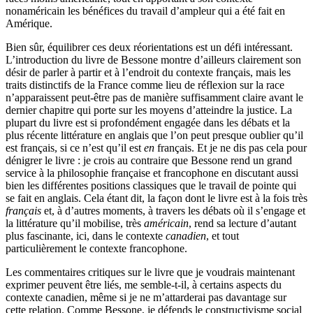
nonaméricain les bénéfices du travail d’ampleur qui a été fait en
Amérique.
Bien sûr, équilibrer ces deux réorientations est un défi intéressant.
L’introduction du livre de Bessone montre d’ailleurs clairement son
désir de parler à partir et à l’endroit du contexte français, mais les
traits distinctifs de la France comme lieu de réflexion sur la race
n’apparaissent peut-être pas de manière suffisamment claire avant le
dernier chapitre qui porte sur les moyens d’atteindre la justice. La
plupart du livre est si profondément engagée dans les débats et la
plus récente littérature en anglais que l’on peut presque oublier qu’il
est français, si ce n’est qu’il est
en
français. Et je ne dis pas cela pour
dénigrer le livre : je crois au contraire que Bessone rend un grand
service à la philosophie française et francophone en discutant aussi
bien les différentes positions classiques que le travail de pointe qui
se fait en anglais. Cela étant dit, la façon dont le livre est à la fois très
français
et, à d’autres moments, à travers les débats où il s’engage et
la littérature qu’il mobilise, très
américain
, rend sa lecture d’autant
plus fascinante, ici, dans le contexte
canadien
, et tout
particulièrement le contexte francophone.
Les commentaires critiques sur le livre que je voudrais maintenant
exprimer peuvent être liés, me semble-t-il, à certains aspects du
contexte canadien, même si je ne m’attarderai pas davantage sur
cette relation. Comme Bessone, je défends le constructivisme social