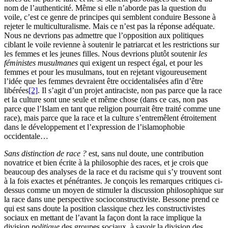
nom de l’authenticité. Même si elle n’aborde pas la question du
voile, c’est ce genre de principes qui semblent conduire Bessone à
rejeter le multiculturalisme. Mais ce n’est pas la réponse adéquate.
Nous ne devrions pas admettre que l’opposition aux politiques
ciblant le voile revienne à soutenir le patriarcat et les restrictions sur
les femmes et les jeunes filles. Nous devrions plutôt soutenir
les
féministes musulmanes
qui exigent un respect égal, et pour les
femmes et pour les musulmans, tout en rejetant vigoureusement
l’idée que les femmes devraient être occidentalisées afin d’être
libérées
[2]
. Il s’agit d’un projet antiraciste, non pas parce que la race
et la culture sont une seule et même chose (dans ce cas, non pas
parce que l’Islam en tant que religion pourrait être traité comme une
race), mais parce que la race et la culture s’entremêlent étroitement
dans le développement et l’expression de l’islamophobie
occidentale…
Sans distinction de race ?
est, sans nul doute, une contribution
novatrice et bien écrite à la philosophie des races, et je crois que
beaucoup des analyses de la race et du racisme qui s’y trouvent sont
à la fois exactes et pénétrantes. Je conçois les remarques critiques ci-
dessus comme un moyen de stimuler la discussion philosophique sur
la race dans une perspective socioconstructiviste. Bessone prend ce
qui est sans doute la position classique chez les constructivistes
sociaux en mettant de l’avant la façon dont la race implique la
division
politique
des groupes sociaux, à savoir la division des