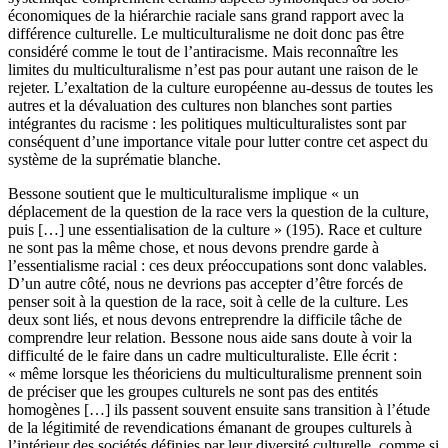
économiques de la hiérarchie raciale sans grand rapport avec la
différence culturelle. Le multiculturalisme ne doit donc pas être
considéré comme le tout de l’antiracisme. Mais reconnaître les
limites du multiculturalisme n’est pas pour autant une raison de le
rejeter. L’exaltation de la culture européenne au-dessus de toutes les
autres et la dévaluation des cultures non blanches sont parties
intégrantes du racisme : les politiques multiculturalistes sont par
conséquent d’une importance vitale pour lutter contre cet aspect du
système de la suprématie blanche.
Bessone soutient que le multiculturalisme implique « un
déplacement de la question de la race vers la question de la culture,
puis […] une essentialisation de la culture » (
195
). Race et culture
ne sont pas la même chose, et nous devons prendre garde à
l’essentialisme racial : ces deux préoccupations sont donc valables.
D’un autre côté, nous ne devrions pas accepter d’être forcés de
penser soit à la question de la race, soit à celle de la culture. Les
deux sont liés, et nous devons entreprendre la difficile tâche de
comprendre leur relation. Bessone nous aide sans doute à voir la
difficulté de le faire dans un cadre multiculturaliste. Elle écrit :
« même lorsque les théoriciens du multiculturalisme prennent soin
de préciser que les groupes culturels ne sont pas des entités
homogènes […] ils passent souvent ensuite sans transition à l’étude
de la légitimité de revendications émanant de groupes culturels à
l’intérieur des sociétés définies par leur diversité culturelle, comme si