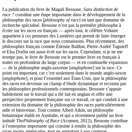
La publication du livre de Magali Bessone,
Sans distinction de
race ?
constitue une étape importante dans le développement de la
philosophie des races [
philosophy of race
] en tant que domaine de
recherche spécialisé. Bessone n’est pas la première philosophe à
écrire sur les races en français — après tout, le célèbre Voltaire
appartient à ces penseurs des Lumières qui permit de faire émerger
le discours sur la race que nous connaissons. Plus récemment, des
philosophes français comme Étienne Balibar, Pierre-André Taguieff
et Elsa Dorlin ont aussi écrit sur les races. Cependant, si je ne me
trompe pas, le livre de Bessone est le premier livre en français à
traiter en profondeur du large corpus — et en continuelle expansion
— de la philosophie anglo-saxonne [
anglophone
] sur la race. Ce
point est important, car c’est seulement dans le monde anglo-saxon
[
anglophone
], et pour l’essentiel aux États-Unis, que la philosophie
des races est devenue un champ d’étude dynamique et reconnu par
les philosophes professionnels contemporains. Bessone s’appuie
habilement sur le travail qui a été fait en anglais et offre une
perspective proprement française sur ce travail, ce qui conduit à une
extension du domaine de la philosophie des races particulièrement
utile et bienvenue. Tout comme Albert Atkin, un philosophe
britannique établi en Australie, et qui a récemment publié un livre
intitulé
ThePhilosophy of Race
(Acumen,
2012
), Bessone contribue
à l’entreprise importante qui consiste à rendre la philosophie des
races moins américaine, tout en apportant à son contexte