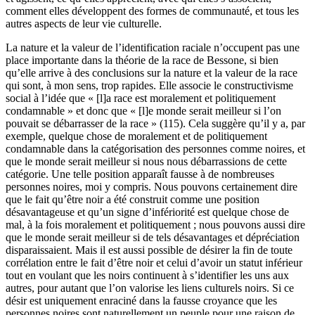
comment elles développent des formes de communauté, et tous les
autres aspects de leur vie culturelle.
La nature et la valeur de l’identification raciale n’occupent pas une
place importante dans la théorie de la race de Bessone, si bien
qu’elle arrive à des conclusions sur la nature et la valeur de la race
qui sont, à mon sens, trop rapides. Elle associe le constructivisme
social à l’idée que « [l]a race est moralement et politiquement
condamnable » et donc que « [l]e monde serait meilleur si l’on
pouvait se débarrasser de la race » (
115
). Cela suggère qu’il y a, par
exemple, quelque chose de moralement et de politiquement
condamnable dans la catégorisation des personnes comme noires, et
que le monde serait meilleur si nous nous débarrassions de cette
catégorie. Une telle position apparaît fausse à de nombreuses
personnes noires, moi y compris. Nous pouvons certainement dire
que le fait qu’être noir a été construit comme une position
désavantageuse et qu’un signe d’infériorité est quelque chose de
mal, à la fois moralement et politiquement ; nous pouvons aussi dire
que le monde serait meilleur si de tels désavantages et dépréciation
disparaissaient. Mais il est aussi possible de désirer la fin de toute
corrélation entre le fait d’être noir et celui d’avoir un statut inférieur
tout en voulant que les noirs continuent à s’identifier les uns aux
autres, pour autant que l’on valorise les liens culturels noirs. Si ce
désir est uniquement enraciné dans la fausse croyance que les
personnes noires sont naturellement un peuple pour une raison de