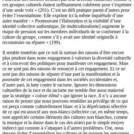
ces groupes culturels étaient suffisamment cohérents pour s’exprimer
d’une seule voix » (
201
). C’est un défi pratique parmi d’autres pour
éviter l’essentialisme. Elle exprime ici la même inquiétude d’une
autre manière : « Promouvant l’élaboration et la visibilité d’une
identité collective authentique, [le multiculturalisme] augmente le
risque de pression sur les membres individuels de se conformer à la
culture du groupe, comme s’il y avait
une
identité originelle à
reconstruire ou réparer » (
199
).
Il semble toutefois que ce soit là surtout des raisons d’être encore
plus prudent dans notre engagement à valoriser la diversité culturelle
et à concevoir des politiques pour manifester cet engagement. Mais
ce ne sont pas des raisons de renoncer à cet engagement. Et ce ne
sont pas des raisons de séparer d’une part la manifestation et la
poursuite de cet engagement dans les sociétés occidentales et,
d’autre part, la lutte contre le racisme. Ignorer les dimensions
culturelles de la race et du racisme me semble être aussi malavisé
que la stratégie «
colour-blind
» qui ignore la race. Il n’y a aucune
raison de penser que nous pouvons remédier au privilège de ce qui
est perçu comme culturellement blanc et à la dépréciation sélective
de ce qui est associé aux non-blancs (sélective car, en même temps,
sont appréciés certains éléments des cultures non blanches, comme
la musique et la danse dans le cas des noirs) par le simple moyen
indirect qui consiste à s’attaquer à d’autres problèmes. Oui, nous
devons éviter d’essentialiser les cultures et de pousser les personnes