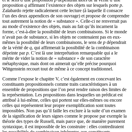
proposition
q
affirmant l’existence des objets sur lesquels porte
p
.
Zalabardo rejette radicalement cette lecture (à laquelle il consacre
l’un des deux appendices de son ouvrage) et propose de comprendre
tout autrement la notion de « substance ». Celle-ci ne renverrait pas
au mode d’existence des objets, mais au fait qu’ils incarnent la
forme, c’est-à-dire la possibilité de leurs combinaisons. Si le monde
n’avait pas de substance, si les objets ne contenaient pas en eux-
mêmes la possibilité de leurs combinaisons, le sens de
p
dépendrait
de la vérité de
q
, qui affirmerait la possibilité de la combinaison
dépeinte par
p.
C’est là une interprétation remarquable qui a le
mérite de vider la notion de « substance » de son caractère
métaphysique, mais dont on aimerait qu’elle précise pourquoi
Wittgenstein recourt tout de même à ce concept traditionnel.
Comme l’expose le chapitre V, c’est également en concevant les
constituants propositionnels comme traits caractéristiques à un
ensemble de propositions que l’on peut rendre raison des limites de
la représentation. Les propositions dans lesquelles un prédicat est
attribué à lui-même, celles qui portent sur elles-mêmes ou encore
celles qui représentent leur propre exemplification sont toutes
impossibles. Non pas qu’il faille les exclure à la suite d’un examen
de la signification de leurs signes comme le propose par exemple la
théorie des types de Russell, mais parce que, de manière purement
syntaxique, il est impossible de les construire : elles contrediraient
les possibilités de combinaison inhérentes aux constituants