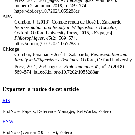
Press, 2015, 263 pages. »
Philosophiques
, volume 45,
numéro 2, automne 2018, p. 569–574.
https://doi.org/10.7202/1055288ar
APA
Gombin, J. (2018). Compte rendu de [José L. Zalabardo,
Representation and Reality in Wittgenstein’s Tractatus
,
Oxford, Oxford University Press, 2015, 263 pages].
Philosophiques
,
45
(2), 569–574.
https://doi.org/10.7202/1055288ar
Chicago
Gombin, Jonathan « José L. Zalabardo,
Representation and
Reality in Wittgenstein’s Tractatus
, Oxford, Oxford University
o
Press, 2015, 263 pages ».
Philosophiques
45, n
2 (2018) :
569–574. https://doi.org/10.7202/1055288ar
Exporter la notice de cet article
RIS
EndNote, Papers, Reference Manager, RefWorks, Zotero
ENW
EndNote (version X9.1 et +), Zotero