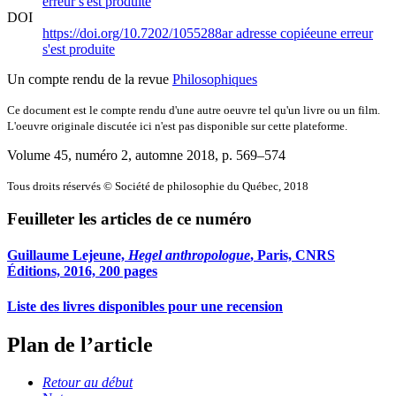
erreur s'est produite
DOI
https://doi.org/10.7202/1055288ar
adresse copiée
une erreur
s'est produite
Un compte rendu de la revue
Philosophiques
Ce document est le compte rendu d'une autre oeuvre tel qu'un livre ou un film.
L'oeuvre originale discutée ici n'est pas disponible sur cette plateforme.
Volume 45, numéro 2, automne 2018
, p. 569–574
Tous droits réservés © Société de philosophie du Québec, 2018
Feuilleter les articles de ce numéro
Guillaume Lejeune,
Hegel anthropologue
, Paris, CNRS
Éditions, 2016, 200 pages
Liste des livres disponibles pour une recension
Plan de l’article
Retour au début