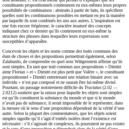
constituants propositionnels contiennent en eux-mêmes leurs propres
possibilités de combinaison : abstraits à partir de faits, ils spécifient
quelles sont les combinaisons possibles en mettant en jeu la manière
par laquelle ils sont combinés les uns aux autres. L’inspiration est
une fois encore frégéenne, le caractère insaturé des concepts
indiquant chez ce dernier qu’ils contiennent en eux-même la
structure des phrases dans lesquelles leurs expressions sont
susceptibles d’apparaître.
Concevoir les objets et les noms comme des traits communs des
états de choses et des propositions permettrait également, selon
Zalabardo, de comprendre en quel sens Wittgenstein affirme qu’ils
sont simples. En tant que trait commun aux propositions « Dimitri
aime Florian » et « Dimitri est plus petit que Valère », le constituant
propositionnel « Dimitri entretenant une relation binaire avec un
individu » n’est pas composé et ne saurait être lui-même divisé.
Pourtant, un passage notoirement difficile du
Tractatus
(
2
.
02
—
2
.
0212
) soutient que la raison pour laquelle les objets sont simples
est qu’ils constituent la substance du monde et que si le monde
n’avait pas de substance, il serait impossible de le représenter, dans
la mesure où le sens d’une proposition dépendrait de la vérité d’une
autre. Selon la plupart des commentateurs, que les objets soient
simples signifie qu’il s’agit d’entités isolées dont l’existence est
nécessaire : s’il s’agissait de complexes, ils pourraient ne pas exister
et le sens d’une proposition
p
dépendrait alors de la vérité d’une