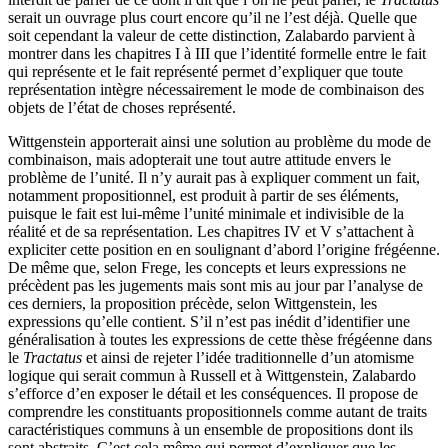
serait un ouvrage plus court encore qu’il ne l’est déjà. Quelle que
soit cependant la valeur de cette distinction, Zalabardo parvient à
montrer dans les chapitres I à III que l’identité formelle entre le fait
qui représente et le fait représenté permet d’expliquer que toute
représentation intègre nécessairement le mode de combinaison des
objets de l’état de choses représenté.
Wittgenstein apporterait ainsi une solution au problème du mode de
combinaison, mais adopterait une tout autre attitude envers le
problème de l’unité. Il n’y aurait pas à expliquer comment un fait,
notamment propositionnel, est produit à partir de ses éléments,
puisque le fait est lui-même l’unité minimale et indivisible de la
réalité et de sa représentation. Les chapitres IV et V s’attachent à
expliciter cette position en en soulignant d’abord l’origine frégéenne.
De même que, selon Frege, les concepts et leurs expressions ne
précèdent pas les jugements mais sont mis au jour par l’analyse de
ces derniers, la proposition précède, selon Wittgenstein, les
expressions qu’elle contient. S’il n’est pas inédit d’identifier une
généralisation à toutes les expressions de cette thèse frégéenne dans
le
Tractatus
et ainsi de rejeter l’idée traditionnelle d’un atomisme
logique qui serait commun à Russell et à Wittgenstein, Zalabardo
s’efforce d’en exposer le détail et les conséquences. Il propose de
comprendre les constituants propositionnels comme autant de traits
caractéristiques communs à un ensemble de propositions dont ils
sont abstraits. C’est cela même qui permet d’expliquer que les