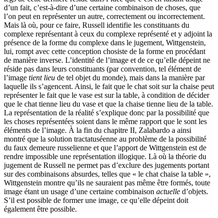
d’un fait, c’est-à-dire d’une certaine combinaison de choses, que
l’on peut en représenter un autre, correctement ou incorrectement.
Mais là où, pour ce faire, Russell identifie les constituants du
complexe représentant à ceux du complexe représenté et y adjoint la
présence de la forme du complexe dans le jugement, Wittgenstein,
lui, rompt avec cette conception chosiste de la forme en procédant
de manière inverse. L’identité de l’image et de ce qu’elle dépeint ne
réside pas dans leurs constituants (par convention, tel élément de
l’image
tient lieu
de tel objet du monde), mais dans la manière par
laquelle ils s’agencent. Ainsi, le fait que le chat soit sur la chaise peut
représenter le fait que le vase est sur la table, à condition de décider
que le chat tienne lieu du vase et que la chaise tienne lieu de la table.
La représentation de la réalité s’explique donc par la possibilité que
les choses représentées soient dans le même rapport que le sont les
éléments de l’image. À la fin du chapitre II, Zalabardo a ainsi
montré que la solution tractatuséenne au problème de la possibilité
du faux demeure russelienne et que l’apport de Wittgenstein est de
rendre impossible une représentation illogique. Là où la théorie du
jugement de Russell ne permet pas d’exclure des jugements portant
sur des combinaisons absurdes, telles que « le chat chaise la table »,
Wittgenstein montre qu’ils ne sauraient pas même être formés, toute
image étant un usage d’une certaine combinaison
actuelle
d’objets.
S’il est possible de former une image, ce qu’elle dépeint doit
également être possible.