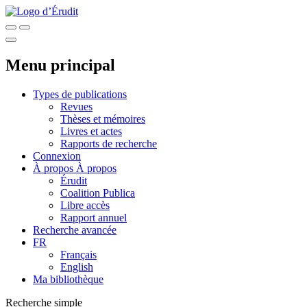
Menu principal
Types de publications
Revues
Thèses et mémoires
Livres et actes
Rapports de recherche
Connexion
À propos
À propos
Érudit
Coalition Publica
Libre accès
Rapport annuel
Recherche avancée
FR
Français
English
Ma bibliothèque
Recherche simple