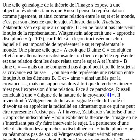
Une telle généalogie de la théorie de l’image s’expose à une
objection évidente : tandis que Russell pense la représentation
comme jugement, et ainsi comme relation entre le sujet et le monde,
c’est par son absence que le sujet s’illustre dans le
Tractatus.
Zalabardo s’en explique au chapitre III : en ne faisant pas intervenir
le sujet de la représentation, Wittgenstein adopterait une « approche
disciplinée » (p.
107
), car fidèle à la leçon tractuséenne selon
laquelle il est impossible de représenter le sujet représentant le
monde. Une phrase telle que « A croit que B aime C » conduit en
effet à une alternative insatisfaisante : ou bien ce qu’elle représente
est une relation dont les deux relata sont le sujet A et l’unité « B
aime C » — mais on ne comprend pas à quoi peut être lié le sujet si
sa croyance est fausse —, ou bien elle représente une relation entre
le sujet A et les éléments B, C et « aime » ainsi unifiés par la
croyance —, mais on supposera alors à tort que le verbe « aimer »
n’est pas l’expression d’une relation. Face à ce paradoxe, Russell
concluait à une « énigme de la nature de la croyance
[4]
». Il
reviendrait à Wittgenstein de lui avoir signalé cette difficulté et
d’avoir su en apprécier la radicalité en admettant que ce qui ne peut
être représenté n’existe pas. À l’inverse, Zalabardo s’autorise d’une
« approche indisciplinée » pour expliciter la théorie de l’image en ne
s’interdisant pas d’y faire intervenir le sujet. La pertinence d’une
telle distinction des approches « disciplinée » et « indiciplinée » ne
va néanmoins pas de soi : si Wittgenstein s’était véritablement
interdit de parler de ce dont il dit que l’on ne peut parler, le
Tractatus