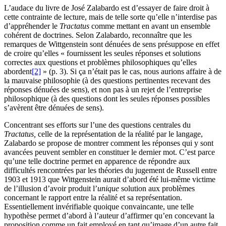
L’audace du livre de José Zalabardo est d’essayer de faire droit à
cette contrainte de lecture, mais de telle sorte qu’elle n’interdise pas
d’appréhender le
Tractatus
comme mettant en avant un ensemble
cohérent de doctrines. Selon Zalabardo, reconnaître que les
remarques de Wittgenstein sont dénuées de sens présuppose en effet
de croire qu’elles « fournissent les seules réponses et solutions
correctes aux questions et problèmes philosophiques qu’elles
abordent
[2]
» (p.
3
). Si ça n’était pas le cas, nous aurions affaire à de
la mauvaise philosophie (à des questions pertinentes recevant des
réponses dénuées de sens), et non pas à un rejet de l’entreprise
philosophique (à des questions dont les seules réponses possibles
s’avèrent être dénuées de sens).
Concentrant ses efforts sur l’une des questions centrales du
Tractatus,
celle de la représentation de la réalité par le langage,
Zalabardo se propose de montrer comment les réponses qui y sont
avancées peuvent sembler en constituer le dernier mot. C’est parce
qu’une telle doctrine permet en apparence de répondre aux
difficultés rencontrées par les théories du jugement de Russell entre
1903
et
1913
que Wittgenstein aurait d’abord été lui-même victime
de l’illusion d’avoir produit l’
unique
solution aux problèmes
concernant le rapport entre la réalité et sa représentation.
Essentiellement invérifiable quoique convaincante, une telle
hypothèse permet d’abord à l’auteur d’affirmer qu’en concevant la
proposition comme un fait employé en tant qu’image d’un autre fait,