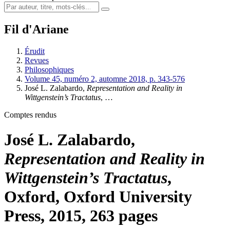
Fil d'Ariane
Érudit
Revues
Philosophiques
Volume 45, numéro 2, automne 2018, p. 343-576
José L. Zalabardo,
Representation and Reality in
Wittgenstein’s Tractatus
, …
Comptes rendus
José L. Zalabardo,
Representation and Reality in
Wittgenstein’s Tractatus
,
Oxford, Oxford University
Press, 2015, 263 pages