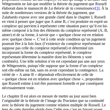
Wittgenstein ne fait que modifier la théorie du jugement que Russell
élaborait dans le manuscrit de
La théorie de la connaissance
[3]
. À la
suite de nombreuses versions de la théorie du jugement, que
Zalabardo expose avec une grande clarté dans le chapitre I, Russell
en vient à penser que juger que A aime B, c’est produire en esprit un
complexe qui parvient à représenter cette situation parce qu’il est lui-
même composé à la fois des éléments du complexe représenté (A, B,
aimer) et de sa forme, à savoir que « quelque chose est en relation
avec quelque chose ». C’est à cette seule condition qu’un jugement
pourrait être à la fois faux (l’existence du complexe représentant ne
suppose pas celle du complexe représenté) et déterminé (en
incorporant la forme du complexe représenté, le complexe
représentant détermine la manière dont les éléments y sont
combinés). Une telle solution n’en est cependant pas une aux yeux
de Wittgenstein, puisqu’elle suppose que la forme d’un complexe
soit elle-même un fait, sans en avoir cependant la contingence. La
vérité de « A aime B » dépendrait effectivement de celle de
« quelque chose est en relation avec quelque chose », proposition
que Russell estime à tort être purement formelle et par conséquent
nécessairement vraie.
Le chapitre II est alors en mesure de mettre au jour aussi bien
l’originalité de la théorie de l’image du
Tractatus
que sa continuité
avec la théorie du jugement comme relation multiple de Russell. Le
legs de cette dernière réside dans l’idée que c’est en faisant usage