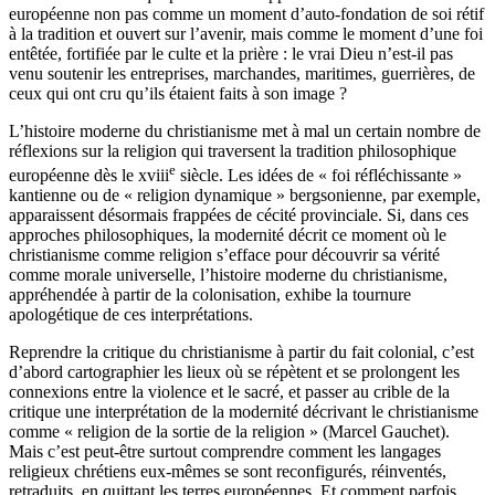
européenne non pas comme un moment d’auto-fondation de soi rétif
à la tradition et ouvert sur l’avenir, mais comme le moment d’une foi
entêtée, fortifiée par le culte et la prière : le vrai Dieu n’est-il pas
venu soutenir les entreprises, marchandes, maritimes, guerrières, de
ceux qui ont cru qu’ils étaient faits à son image ?
L’histoire moderne du christianisme met à mal un certain nombre de
réflexions sur la religion qui traversent la tradition philosophique
e
européenne dès le
xviii
siècle. Les idées de « foi réfléchissante »
kantienne ou de « religion dynamique » bergsonienne, par exemple,
apparaissent désormais frappées de cécité provinciale. Si, dans ces
approches philosophiques, la modernité décrit ce moment où le
christianisme comme religion s’efface pour découvrir sa vérité
comme morale universelle, l’histoire moderne du christianisme,
appréhendée à partir de la colonisation, exhibe la tournure
apologétique de ces interprétations.
Reprendre la critique du christianisme à partir du fait colonial, c’est
d’abord cartographier les lieux où se répètent et se prolongent les
connexions entre la violence et le sacré, et passer au crible de la
critique une interprétation de la modernité décrivant le christianisme
comme « religion de la sortie de la religion » (Marcel Gauchet).
Mais c’est peut-être surtout comprendre comment les langages
religieux chrétiens eux-mêmes se sont reconfigurés, réinventés,
retraduits, en quittant les terres européennes. Et comment parfois,