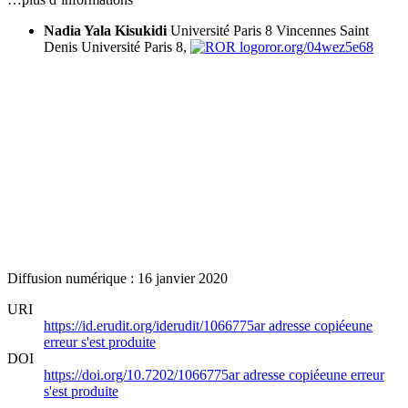
Nadia Yala Kisukidi
Université Paris 8 Vincennes Saint
Denis
Université Paris 8,
ror.org/04wez5e68
Diffusion numérique : 16 janvier 2020
URI
https://id.erudit.org/iderudit/1066775ar
adresse copiée
une
erreur s'est produite
DOI
https://doi.org/10.7202/1066775ar
adresse copiée
une erreur
s'est produite