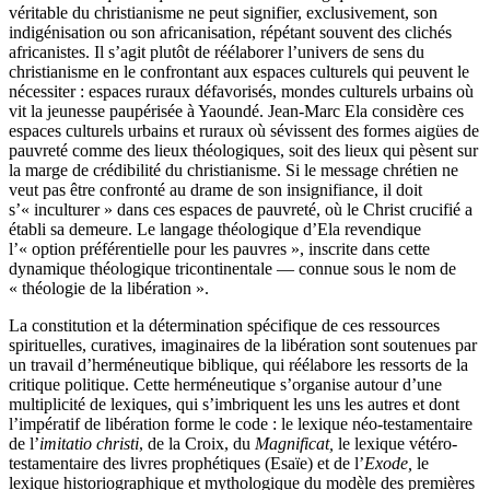
véritable du christianisme ne peut signifier, exclusivement, son
indigénisation ou son africanisation, répétant souvent des clichés
africanistes. Il s’agit plutôt de réélaborer l’univers de sens du
christianisme en le confrontant aux espaces culturels qui peuvent le
nécessiter : espaces ruraux défavorisés, mondes culturels urbains où
vit la jeunesse paupérisée à Yaoundé. Jean-Marc Ela considère ces
espaces culturels urbains et ruraux où sévissent des formes aigües de
pauvreté comme des lieux théologiques, soit des lieux qui pèsent sur
la marge de crédibilité du christianisme. Si le message chrétien ne
veut pas être confronté au drame de son insignifiance, il doit
s’« inculturer » dans ces espaces de pauvreté, où le Christ crucifié a
établi sa demeure. Le langage théologique d’Ela revendique
l’« option préférentielle pour les pauvres », inscrite dans cette
dynamique théologique tricontinentale — connue sous le nom de
« théologie de la libération ».
La constitution et la détermination spécifique de ces ressources
spirituelles, curatives, imaginaires de la libération sont soutenues par
un travail d’herméneutique biblique, qui réélabore les ressorts de la
critique politique. Cette herméneutique s’organise autour d’une
multiplicité de lexiques, qui s’imbriquent les uns les autres et dont
l’impératif de libération forme le code : le lexique néo-testamentaire
de l’
imitatio christi
, de la Croix, du
Magnificat,
le lexique vétéro-
testamentaire des livres prophétiques (Esaïe) et de l’
Exode,
le
lexique historiographique et mythologique du modèle des premières