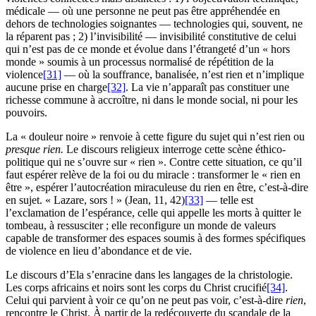
médicale — où une personne ne peut pas être appréhendée en
dehors de technologies soignantes — technologies qui, souvent, ne
la réparent pas ;
2
) l’invisibilité — invisibilité constitutive de celui
qui n’est pas de ce monde et évolue dans l’étrangeté d’un « hors
monde » soumis à un processus normalisé de répétition de la
violence
[31]
— où la souffrance, banalisée, n’est rien et n’implique
aucune prise en charge
[32]
. La vie n’apparaît pas constituer une
richesse commune à accroître, ni dans le monde social, ni pour les
pouvoirs.
La « douleur noire » renvoie à cette figure du sujet qui n’est rien ou
presque rien.
Le discours religieux interroge cette scène éthico-
politique qui ne s’ouvre sur « rien ». Contre cette situation, ce qu’il
faut espérer relève de la foi ou du miracle : transformer le « rien en
être », espérer l’autocréation miraculeuse du rien en être, c’est-à-dire
en sujet. « Lazare, sors ! » (Jean,
11
,
42
)
[33]
— telle est
l’exclamation de l’espérance, celle qui appelle les morts à quitter le
tombeau, à ressusciter ; elle reconfigure un monde de valeurs
capable de transformer des espaces soumis à des formes spécifiques
de violence en lieu d’abondance et de vie.
Le discours d’Ela s’enracine dans les langages de la christologie.
Les corps africains et noirs sont les corps du Christ crucifié
[34]
.
Celui qui parvient à voir ce qu’on ne peut pas voir, c’est-à-dire
rien
,
rencontre le Christ. À partir de la redécouverte du scandale de la