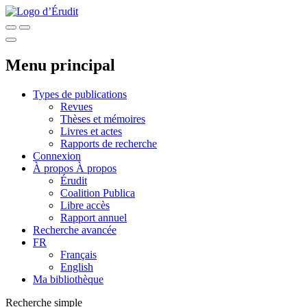
Menu principal
Types de publications
Revues
Thèses et mémoires
Livres et actes
Rapports de recherche
Connexion
À propos
À propos
Érudit
Coalition Publica
Libre accès
Rapport annuel
Recherche avancée
FR
Français
English
Ma bibliothèque
Recherche simple