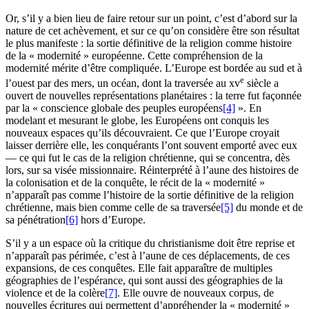
Or, s’il y a bien lieu de faire retour sur un point, c’est d’abord sur la
nature de cet achèvement, et sur ce qu’on considère être son résultat
le plus manifeste : la sortie définitive de la religion comme histoire
de la « modernité » européenne. Cette compréhension de la
modernité mérite d’être compliquée. L’Europe est bordée au sud et à
e
l’ouest par des mers, un océan, dont la traversée au
xv
siècle a
ouvert de nouvelles représentations planétaires : la terre fut façonnée
par la « conscience globale des peuples européens
[4]
». En
modelant et mesurant le globe, les Européens ont conquis les
nouveaux espaces qu’ils découvraient. Ce que l’Europe croyait
laisser derrière elle, les conquérants l’ont souvent emporté avec eux
— ce qui fut le cas de la religion chrétienne, qui se concentra, dès
lors, sur sa visée missionnaire. Réinterprété à l’aune des histoires de
la colonisation et de la conquête, le récit de la « modernité »
n’apparaît pas comme l’histoire de la sortie définitive de la religion
chrétienne, mais bien comme celle de sa traversée
[5]
du monde et de
sa pénétration
[6]
hors d’Europe.
S’il y a un espace où la critique du christianisme doit être reprise et
n’apparaît pas périmée, c’est à l’aune de ces déplacements, de ces
expansions, de ces conquêtes. Elle fait apparaître de multiples
géographies de l’espérance, qui sont aussi des géographies de la
violence et de la colère
[7]
. Elle ouvre de nouveaux corpus, de
nouvelles écritures qui permettent d’appréhender la « modernité »