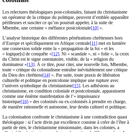
Les relectures théologiques post-coloniales, faisant du christianisme
un opérateur de la critique du politique, peuvent d’emblée apparaître
périlleuses et susciter ce qu’on pourrait appeler, à la suite de
Mbembe, une certaine « méfiance postcoloniale
[10]
».
L’analyse historique des différentes pénétrations chrétiennes hors
d’Europe et spécifiquement en Afrique centrale
[11]
met en lumière
une connexion solide entre la « propagation de la foi » et les
« logique[s] de conquête »
[12]
. Ni « scandale », ni « folie », la croix
du Christ est le signe ostentatoire, visible, de la « religion du
dominateur »
[13]
. À ce titre, pour citer, une nouvelle fois, Mbembe,
toute « critique du colonialisme entraîne inévitablement une critique
du Dieu des chrétiens
[14]
». Par suite, toute praxis de libération
culturelle et politique en postcolonie implique une rupture avec
l’univers symbolique du christianisme
[15]
. Les adhésions au
christianisme, en condition coloniale et postcoloniale, apparaissent
comme une énième manifestation de l’« impuissance
historique
[16]
» des colonisés ou ex-colonisés à prendre en charge,
de manière rationnelle et autonome, leur destin culturel et politique.
La colonisation confronte le christianisme à une contradiction quasi
théologique : si l’acte divin par excellence consiste à créer de l’être à
partir de rien, le christianisme missionnaire, dans les colonies, a