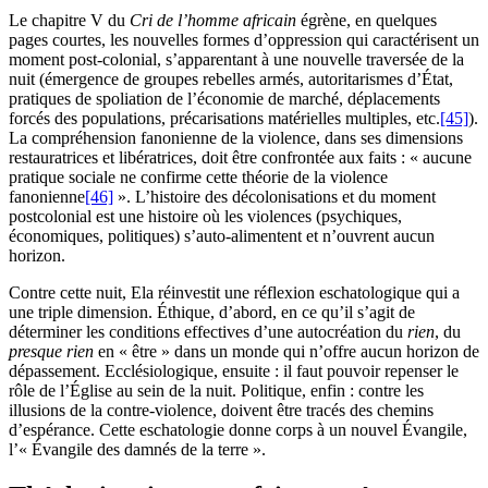
Le chapitre V du
Cri de l’homme africain
égrène, en quelques
pages courtes, les nouvelles formes d’oppression qui caractérisent un
moment post-colonial, s’apparentant à une nouvelle traversée de la
nuit (émergence de groupes rebelles armés, autoritarismes d’État,
pratiques de spoliation de l’économie de marché, déplacements
forcés des populations, précarisations matérielles multiples, etc.
[45]
).
La compréhension fanonienne de la violence, dans ses dimensions
restauratrices et libératrices, doit être confrontée aux faits : « aucune
pratique sociale ne confirme cette théorie de la violence
fanonienne
[46]
». L’histoire des décolonisations et du moment
postcolonial est une histoire où les violences (psychiques,
économiques, politiques) s’auto-alimentent et n’ouvrent aucun
horizon.
Contre cette nuit, Ela réinvestit une réflexion eschatologique qui a
une triple dimension. Éthique, d’abord, en ce qu’il s’agit de
déterminer les conditions effectives d’une autocréation du
rien
, du
presque rien
en « être » dans un monde qui n’offre aucun horizon de
dépassement. Ecclésiologique, ensuite : il faut pouvoir repenser le
rôle de l’Église au sein de la nuit. Politique, enfin : contre les
illusions de la contre-violence, doivent être tracés des chemins
d’espérance. Cette eschatologie donne corps à un nouvel Évangile,
l’« Évangile des damnés de la terre ».