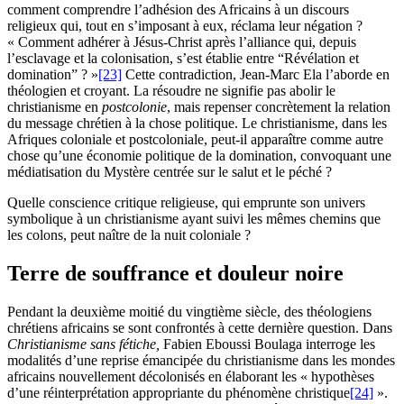
comment comprendre l’adhésion des Africains à un discours
religieux qui, tout en s’imposant à eux, réclama leur négation ?
« Comment adhérer à Jésus-Christ après l’alliance qui, depuis
l’esclavage et la colonisation, s’est établie entre “Révélation et
domination” ? »
[23]
Cette contradiction, Jean-Marc Ela l’aborde en
théologien et croyant. La résoudre ne signifie pas abolir le
christianisme en
postcolonie
, mais repenser concrètement la relation
du message chrétien à la chose politique. Le christianisme, dans les
Afriques coloniale et postcoloniale, peut-il apparaître comme autre
chose qu’une économie politique de la domination, convoquant une
médiatisation du Mystère centrée sur le salut et le péché ?
Quelle conscience critique religieuse, qui emprunte son univers
symbolique à un christianisme ayant suivi les mêmes chemins que
les colons, peut naître de la nuit coloniale ?
Terre de souffrance et douleur noire
Pendant la deuxième moitié du vingtième siècle, des théologiens
chrétiens africains se sont confrontés à cette dernière question. Dans
Christianisme sans fétiche,
Fabien Eboussi Boulaga interroge les
modalités d’une reprise émancipée du christianisme dans les mondes
africains nouvellement décolonisés en élaborant les « hypothèses
d’une réinterprétation appropriante du phénomène christique
[24]
».