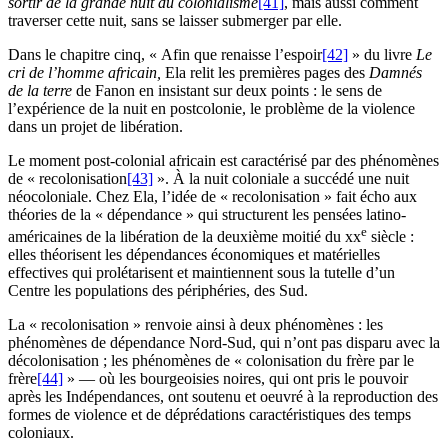
sortir de la grande nuit du colonialisme
[41]
, mais aussi comment
traverser cette nuit, sans se laisser submerger par elle.
Dans le chapitre cinq, « Afin que renaisse l’espoir
[42]
» du livre
Le
cri de l’homme africain,
Ela relit les premières pages des
Damnés
de la terre
de Fanon en insistant sur deux points : le sens de
l’expérience de la nuit en postcolonie, le problème de la violence
dans un projet de libération.
Le moment post-colonial africain est caractérisé par des phénomènes
de « recolonisation
[43]
». À la nuit coloniale a succédé une nuit
néocoloniale. Chez Ela, l’idée de « recolonisation » fait écho aux
théories de la « dépendance » qui structurent les pensées latino-
e
américaines de la libération de la deuxième moitié du
xx
siècle :
elles théorisent les dépendances économiques et matérielles
effectives qui prolétarisent et maintiennent sous la tutelle d’un
Centre les populations des périphéries, des Sud.
La « recolonisation » renvoie ainsi à deux phénomènes : les
phénomènes de dépendance Nord-Sud, qui n’ont pas disparu avec la
décolonisation ; les phénomènes de « colonisation du frère par le
frère
[44]
» — où les bourgeoisies noires, qui ont pris le pouvoir
après les Indépendances, ont soutenu et oeuvré à la reproduction des
formes de violence et de déprédations caractéristiques des temps
coloniaux.