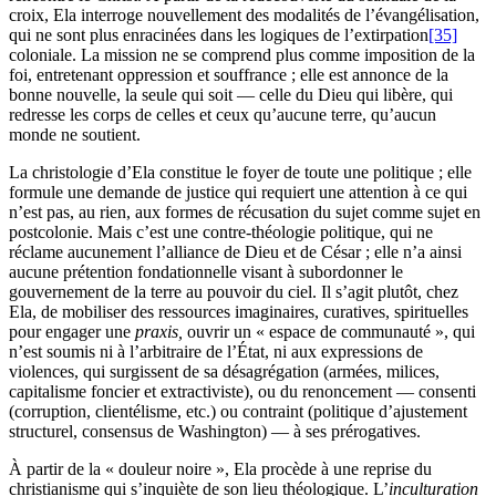
croix, Ela interroge nouvellement des modalités de l’évangélisation,
qui ne sont plus enracinées dans les logiques de l’extirpation
[35]
coloniale. La mission ne se comprend plus comme imposition de la
foi, entretenant oppression et souffrance ; elle est annonce de la
bonne nouvelle, la seule qui soit — celle du Dieu qui libère, qui
redresse les corps de celles et ceux qu’aucune terre, qu’aucun
monde ne soutient.
La christologie d’Ela constitue le foyer de toute une politique ; elle
formule une demande de justice qui requiert une attention à ce qui
n’est pas, au rien, aux formes de récusation du sujet comme sujet en
postcolonie. Mais c’est une contre-théologie politique, qui ne
réclame aucunement l’alliance de Dieu et de César ; elle n’a ainsi
aucune prétention fondationnelle visant à subordonner le
gouvernement de la terre au pouvoir du ciel. Il s’agit plutôt, chez
Ela, de mobiliser des ressources imaginaires, curatives, spirituelles
pour engager une
praxis,
ouvrir un « espace de communauté », qui
n’est soumis ni à l’arbitraire de l’État, ni aux expressions de
violences, qui surgissent de sa désagrégation (armées, milices,
capitalisme foncier et extractiviste), ou du renoncement — consenti
(corruption, clientélisme, etc.) ou contraint (politique d’ajustement
structurel, consensus de Washington) — à ses prérogatives.
À partir de la « douleur noire », Ela procède à une reprise du
christianisme qui s’inquiète de son lieu théologique. L’
inculturation