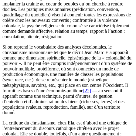
implanter la crainte au coeur de peuples qu’on cherche à rendre
dociles. Les pratiques missionnaires (prédication, conversion,
quadrillage du quotidien) visent à contenir toutes les expressions de
colère chez les nouveaux convertis ; confrontée à la violence
coloniale, la psyché religieuse du colonisé se caractérise triplement
comme demande affective, relation au temps, rapport à l’action :
consolation, attente, résignation.
Si on reprend le vocabulaire des analyses décoloniales, le
christianisme missionnaire tel que le décrit Jean-Marc Ela apparaît
comme une dimension spirituelle, épistémique de la « colonialité du
pouvoir ». Il ne peut être compris indépendamment d’un système de
pouvoir multiple, protéiforme, où sont connectés un mode de
production économique, une manière de classer les populations
(sexe, race, etc.), de se représenter le monde (esthétique,
métaphysique, savoirs), etc., qui place en son centre l’Occident. Il
fournit les bases d’une économie-politique
[22]
— au sens où il
apparaît comme une technique, parmi d’autres, de gestion,
d’entretien et d’administration des biens (richesses, terres) et des
populations (valeurs, reproduction, famille), sur d’un territoire
donné.
La critique du christianisme, chez Ela, est d’abord une critique de
l’entrelacement du discours catholique chrétien avec le projet
colonial. Elle se double, toutefois, d’un autre questionnement :