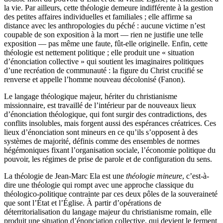
la vie. Par ailleurs, cette théologie demeure indifférente à la gestion
des petites affaires individuelles et familiales ; elle affirme sa
distance avec les anthropologies du péché : aucune victime n’est
coupable de son exposition à la mort — rien ne justifie une telle
exposition — pas même une faute, fût-elle originelle. Enfin, cette
théologie est nettement politique ; elle produit une « situation
d’énonciation collective » qui soutient les imaginaires politiques
d’une recréation de communauté : la figure du Christ crucifié se
renverse et appelle l’homme nouveau décolonisé (Fanon).
Le langage théologique majeur, hériter du christianisme
missionnaire, est travaillé de l’intérieur par de nouveaux lieux
d’énonciation théologique, qui font surgir des contradictions, des
conflits insolubles, mais forgent aussi des espérances créatrices. Ces
lieux d’énonciation sont mineurs en ce qu’ils s’opposent à des
systèmes de majorité, définis comme des ensembles de normes
hégémoniques fixant l’organisation sociale, l’économie politique du
pouvoir, les régimes de prise de parole et de configuration du sens.
La théologie de Jean-Marc Ela est une
théologie mineure
, c’est-à-
dire une théologie qui rompt avec une approche classique du
théologico-politique contrainte par ces deux pôles de la souveraineté
que sont l’État et l’Église. À partir d’opérations de
déterritorialisation du langage majeur du christianisme romain, elle
produit une situation d’énonciation collective, qui devient le ferment