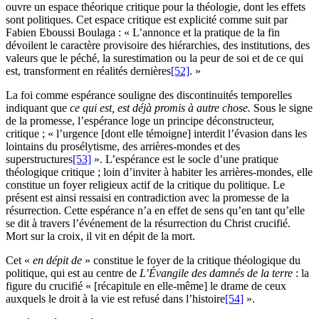
ouvre un espace théorique critique pour la théologie, dont les effets
sont politiques. Cet espace critique est explicité comme suit par
Fabien Eboussi Boulaga : « L’annonce et la pratique de la fin
dévoilent le caractère provisoire des hiérarchies, des institutions, des
valeurs que le péché, la surestimation ou la peur de soi et de ce qui
est, transforment en réalités dernières
[52]
. »
La foi comme espérance souligne des discontinuités temporelles
indiquant que
ce qui est, est déjà promis à autre chose.
Sous le signe
de la promesse, l’espérance loge un principe déconstructeur,
critique ; « l’urgence [dont elle témoigne] interdit l’évasion dans les
lointains du prosélytisme, des arrières-mondes et des
superstructures
[53]
». L’espérance est le socle d’une pratique
théologique critique ; loin d’inviter à habiter les arrières-mondes, elle
constitue un foyer religieux actif de la critique du politique. Le
présent est ainsi ressaisi en contradiction avec la promesse de la
résurrection. Cette espérance n’a en effet de sens qu’en tant qu’elle
se dit à travers l’événement de la résurrection du Christ crucifié.
Mort sur la croix, il vit en dépit de la mort.
Cet «
en dépit de
» constitue le foyer de la critique théologique du
politique, qui est au centre de
L’Évangile des damnés de la terre
: la
figure du crucifié « [récapitule en elle-même] le drame de ceux
auxquels le droit à la vie est refusé dans l’histoire
[54]
».