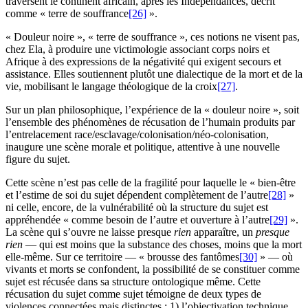
traversent le continent africain, après les Indépendances, décrit
comme « terre de souffrance
[26]
».
« Douleur noire », « terre de souffrance », ces notions ne visent pas,
chez Ela, à produire une victimologie associant corps noirs et
Afrique à des expressions de la négativité qui exigent secours et
assistance. Elles soutiennent plutôt une dialectique de la mort et de la
vie, mobilisant le langage théologique de la croix
[27]
.
Sur un plan philosophique, l’expérience de la « douleur noire », soit
l’ensemble des phénomènes de récusation de l’humain produits par
l’entrelacement race/esclavage/colonisation/néo-colonisation,
inaugure une scène morale et politique, attentive à une nouvelle
figure du sujet.
Cette scène n’est pas celle de la fragilité pour laquelle le « bien-être
et l’estime de soi du sujet dépendent complètement de l’autre
[28]
»
ni celle, encore, de la vulnérabilité où la structure du sujet est
appréhendée « comme besoin de l’autre et ouverture à l’autre
[29]
».
La scène qui s’ouvre ne laisse presque
rien
apparaître, un
presque
rien
— qui est moins que la substance des choses, moins que la mort
elle-même. Sur ce territoire — « brousse des fantômes
[30]
» — où
vivants et morts se confondent, la possibilité de se constituer comme
sujet est récusée dans sa structure ontologique même. Cette
récusation du sujet comme sujet témoigne de deux types de
violences connectées mais distinctes :
1
) l’objectivation technique,