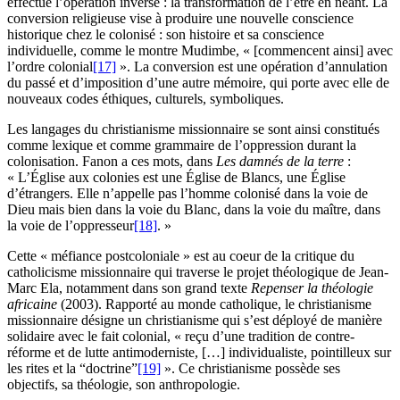
effectué l’opération inverse : la transformation de l’être en néant. La
conversion religieuse vise à produire une nouvelle conscience
historique chez le colonisé : son histoire et sa conscience
individuelle, comme le montre Mudimbe, « [commencent ainsi] avec
l’ordre colonial
[17]
». La conversion est une opération d’annulation
du passé et d’imposition d’une autre mémoire, qui porte avec elle de
nouveaux codes éthiques, culturels, symboliques.
Les langages du christianisme missionnaire se sont ainsi constitués
comme lexique et comme grammaire de l’oppression durant la
colonisation. Fanon a ces mots, dans
Les damnés de la terre
:
« L’Église aux colonies est une Église de Blancs, une Église
d’étrangers. Elle n’appelle pas l’homme colonisé dans la voie de
Dieu mais bien dans la voie du Blanc, dans la voie du maître, dans
la voie de l’oppresseur
[18]
. »
Cette « méfiance postcoloniale » est au coeur de la critique du
catholicisme missionnaire qui traverse le projet théologique de Jean-
Marc Ela, notamment dans son grand texte
Repenser la théologie
africaine
(
2003
). Rapporté au monde catholique, le christianisme
missionnaire désigne un christianisme qui s’est déployé de manière
solidaire avec le fait colonial, « reçu d’une tradition de contre-
réforme et de lutte antimoderniste, […] individualiste, pointilleux sur
les rites et la “doctrine”
[19]
». Ce christianisme possède ses
objectifs, sa théologie, son anthropologie.