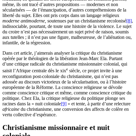
même, ils ont tracé d’autres propositions — modernes et non
sécularisées — de l’émancipation, d’autres compréhensions de la
liberté du sujet. Elles ont pris corps dans un langage religieux
moderne antimoderne,
soutenues par un christianisme recolonisé
[8]
,
indissociable, pourtant, de toute une histoire de la violence. Le sujet
du croire n’est pas nécessairement un sujet privé de raison, soumis
aux tutelles ; il n’est pas une figure, malheureuse, de l’aliénation ou,
infantile, de la régression.
Dans cet article, j’aimerais analyser la critique du christianisme
opérée par le théologien de la libération Jean-Marc Ela. Partant
d’une critique radicale du christianisme missionnaire colonial, qui
e
saisit l’Afrique centrale dès le
xix
siècle, ce projet invite à une
reconfiguration post-coloniale du christianisme, qui n’est pas
adossée au discours victorieux de la sécularisation, ou à l’histoire
européenne de la Réforme. La conscience religieuse se dévoile
comme conscience critique et même, comme conscience critique du
politique. Chez Ela, la critique religieuse du politique plonge ses
racines dans la « nuit coloniale
[9]
» et tente, à partir d’une relecture
africaine
du christianisme, une conversion des affects de colère en
vertu collective d’espérance.
Christianisme missionnaire et nuit
coloniale