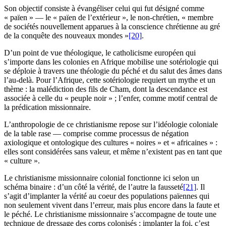
Son objectif consiste à évangéliser celui qui fut désigné comme
« païen » — le « païen de l’extérieur », le non-chrétien, « membre
de sociétés nouvellement apparues à la conscience chrétienne au gré
de la conquête des nouveaux mondes »
[20]
.
D’un point de vue théologique, le catholicisme européen qui
s’importe dans les colonies en Afrique mobilise une sotériologie qui
se déploie à travers une théologie du péché et du salut des âmes dans
l’au-delà. Pour l’Afrique, cette sotériologie requiert un mythe et un
thème : la malédiction des fils de Cham, dont la descendance est
associée à celle du « peuple noir » ; l’enfer, comme motif central de
la prédication missionnaire.
L’anthropologie de ce christianisme repose sur l’idéologie coloniale
de la table rase — comprise comme processus de négation
axiologique et ontologique des cultures « noires » et « africaines » :
elles sont considérées sans valeur, et même n’existent pas en tant que
« culture ».
Le christianisme missionnaire colonial fonctionne ici selon un
schéma binaire : d’un côté la vérité, de l’autre la fausseté
[21]
. Il
s’agit d’implanter la vérité au coeur des populations païennes qui
non seulement vivent dans l’erreur, mais plus encore dans la faute et
le péché. Le christianisme missionnaire s’accompagne de toute une
technique de dressage des corps colonisés : implanter la foi, c’est