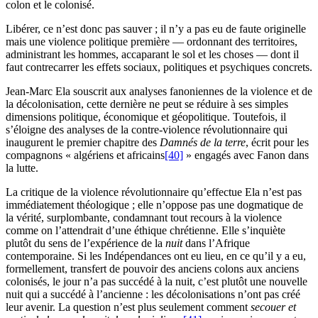
colon et le colonisé.
Libérer, ce n’est donc pas sauver ; il n’y a pas eu de faute originelle
mais une violence politique première — ordonnant des territoires,
administrant les hommes, accaparant le sol et les choses — dont il
faut contrecarrer les effets sociaux, politiques et psychiques concrets.
Jean-Marc Ela souscrit aux analyses fanoniennes de la violence et de
la décolonisation, cette dernière ne peut se réduire à ses simples
dimensions politique, économique et géopolitique. Toutefois, il
s’éloigne des analyses de la contre-violence révolutionnaire qui
inaugurent le premier chapitre des
Damnés de la terre
, écrit pour les
compagnons « algériens et africains
[40]
» engagés avec Fanon dans
la lutte.
La critique de la violence révolutionnaire qu’effectue Ela n’est pas
immédiatement théologique ; elle n’oppose pas une dogmatique de
la vérité, surplombante, condamnant tout recours à la violence
comme on l’attendrait d’une éthique chrétienne. Elle s’inquiète
plutôt du sens de l’expérience de la
nuit
dans l’Afrique
contemporaine. Si les Indépendances ont eu lieu, en ce qu’il y a eu,
formellement, transfert de pouvoir des anciens colons aux anciens
colonisés, le jour n’a pas succédé à la nuit, c’est plutôt une nouvelle
nuit qui a succédé à l’ancienne : les décolonisations n’ont pas créé
leur avenir. La question n’est plus seulement comment
secouer et