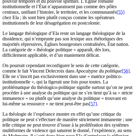
pouvoir temporel et du pouvoir spirituel. L’Église romaine
institutionnelle et l’État n’apparaissent pas comme des pôles
centraux, unifiant l’histoire, le territoire, et les communautés
[55]
chez Ela ; ils sont bien plutôt conçus comme les opérateurs
institutionnels de leur désagrégation en postcolonie.
Le langage théologique d’Ela reste un langage théologique de la
dissidence, qui n’emprunte pas son lexique aux rhétoriques des
majorités répressives, Églises bourgeoises centralisées, État nation.
La catégorie de « théologie politique » apparaît, dès lors,
difficilement applicable, et d’un maniement délicat.
On pourrait cependant reconfigurer le sens de cette catégorie,
comme le fait Vincent Delecroix dans
Apocalypse du politique
[56]
.
Elle ne s’inscrit pas exclusivement dans une « matrice politico-
institutionnelle », qui la figerait une fois pour toutes. La
problématique du théologico-politique signifie surtout qu’on ne peut
procéder à une analyse du politique qui ne s’en tient qu’à sa « stricte
immanence » ou plutôt qu’une analyse du politique « trouvant en
lui-même sa ressource » ne tient peut-être pas
[57]
.
La théologie de l’espérance montre en effet qu’une critique du
politique ne peut s’effectuer de manière strictement immanente ; une
telle critique ne peut trouver d’issue à la prolifération des systèmes
multiformes de violence qui saturent le donné, l’expérience, au sens
de Moltmann. Il s’agit donc bien pour Ela d’entrelacer la réflexion