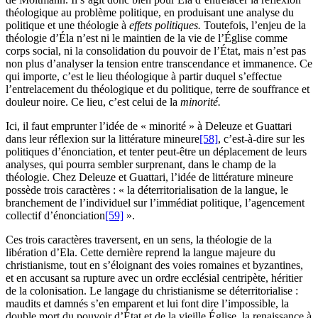
théologique au problème politique, en produisant une analyse du
politique et une théologie à
effets politiques.
Toutefois, l’enjeu de la
théologie d’Éla n’est ni le maintien de la vie de l’Église comme
corps social, ni la consolidation du pouvoir de l’État, mais n’est pas
non plus d’analyser la tension entre transcendance et immanence. Ce
qui importe, c’est le lieu théologique à partir duquel s’effectue
l’entrelacement du théologique et du politique, terre de souffrance et
douleur noire. Ce lieu, c’est celui de la
minorité.
Ici, il faut emprunter l’idée de « minorité » à Deleuze et Guattari
dans leur réflexion sur la littérature mineure
[58]
, c’est-à-dire sur les
politiques d’énonciation, et tenter peut-être un déplacement de leurs
analyses, qui pourra sembler surprenant, dans le champ de la
théologie. Chez Deleuze et Guattari, l’idée de littérature mineure
possède trois caractères : « la déterritorialisation de la langue, le
branchement de l’individuel sur l’immédiat politique, l’agencement
collectif d’énonciation
[59]
».
Ces trois caractères traversent, en un sens, la théologie de la
libération d’Ela. Cette dernière reprend la langue majeure du
christianisme, tout en s’éloignant des voies romaines et byzantines,
et en accusant sa rupture avec un ordre ecclésial centripète, héritier
de la colonisation. Le langage du christianisme se déterritorialise :
maudits et damnés s’en emparent et lui font dire l’impossible, la
double mort du pouvoir d’État et de la vieille Église, la renaissance à