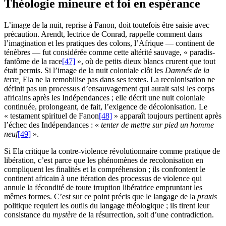
Théologie mineure et foi en espérance
L’image de la nuit, reprise à Fanon, doit toutefois être saisie avec
précaution. Arendt, lectrice de Conrad, rappelle comment dans
l’imagination et les pratiques des colons, l’Afrique — continent de
ténèbres — fut considérée comme cette altérité sauvage, « paradis-
fantôme de la race
[47]
», où de petits dieux blancs crurent que tout
était permis. Si l’image de la nuit coloniale clôt les
Damnés de la
terre,
Ela ne la remobilise pas dans ses textes. La recolonisation ne
définit pas un processus d’ensauvagement qui aurait saisi les corps
africains après les Indépendances ; elle décrit une nuit coloniale
continuée, prolongeant, de fait, l’exigence de décolonisation. Le
« testament spirituel de Fanon
[48]
» apparaît toujours pertinent après
l’échec des Indépendances : «
tenter de mettre sur pied un homme
neuf
[49]
».
Si Ela critique la contre-violence révolutionnaire comme pratique de
libération, c’est parce que les phénomènes de recolonisation en
compliquent les finalités et la compréhension ; ils confrontent le
continent africain à une itération des processus de violence qui
annule la fécondité de toute irruption libératrice empruntant les
mêmes formes. C’est sur ce point précis que le langage de la
praxis
politique requiert les outils du langage théologique ; ils tirent leur
consistance du
mystère
de la résurrection, soit d’une contradiction.