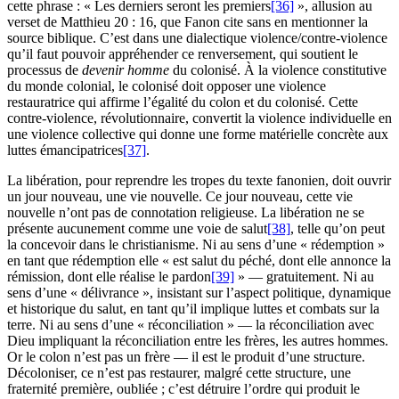
cette phrase : « Les derniers seront les premiers
[36]
», allusion au
verset de Matthieu
20
:
16
, que Fanon cite sans en mentionner la
source biblique. C’est dans une dialectique violence/contre-violence
qu’il faut pouvoir appréhender ce renversement, qui soutient le
processus de
devenir homme
du colonisé. À la violence constitutive
du monde colonial, le colonisé doit opposer une violence
restauratrice qui affirme l’égalité du colon et du colonisé. Cette
contre-violence, révolutionnaire, convertit la violence individuelle en
une violence collective qui donne une forme matérielle concrète aux
luttes émancipatrices
[37]
.
La libération, pour reprendre les tropes du texte fanonien, doit ouvrir
un jour nouveau, une vie nouvelle. Ce jour nouveau, cette vie
nouvelle n’ont pas de connotation religieuse. La libération ne se
présente aucunement comme une voie de salut
[38]
, telle qu’on peut
la concevoir dans le christianisme. Ni au sens d’une « rédemption »
en tant que rédemption elle « est salut du péché, dont elle annonce la
rémission, dont elle réalise le pardon
[39]
» — gratuitement. Ni au
sens d’une « délivrance », insistant sur l’aspect politique, dynamique
et historique du salut, en tant qu’il implique luttes et combats sur la
terre. Ni au sens d’une « réconciliation » — la réconciliation avec
Dieu impliquant la réconciliation entre les frères, les autres hommes.
Or le colon n’est pas un frère — il est le produit d’une structure.
Décoloniser, ce n’est pas restaurer, malgré cette structure, une
fraternité première, oubliée ; c’est détruire l’ordre qui produit le