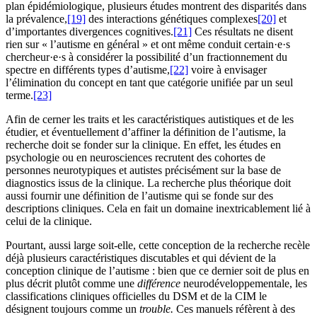
plan épidémiologique, plusieurs études montrent des disparités dans
la prévalence,
[19]
des interactions génétiques complexes
[20]
et
d’importantes divergences cognitives.
[21]
Ces résultats ne disent
rien sur « l’autisme en général » et ont même conduit certain·e·s
chercheur·e·s à considérer la possibilité d’un fractionnement du
spectre en différents types d’autisme,
[22]
voire à envisager
l’élimination du concept en tant que catégorie unifiée par un seul
terme.
[23]
Afin de cerner les traits et les caractéristiques autistiques et de les
étudier, et éventuellement d’affiner la définition de l’autisme, la
recherche doit se fonder sur la clinique. En effet, les études en
psychologie ou en neurosciences recrutent des cohortes de
personnes neurotypiques et autistes précisément sur la base de
diagnostics issus de la clinique. La recherche plus théorique doit
aussi fournir une définition de l’autisme qui se fonde sur des
descriptions cliniques. Cela en fait un domaine inextricablement lié à
celui de la clinique.
Pourtant, aussi large soit-elle, cette conception de la recherche recèle
déjà plusieurs caractéristiques discutables et qui dévient de la
conception clinique de l’autisme : bien que ce dernier soit de plus en
plus décrit plutôt comme une
différence
neurodéveloppementale, les
classifications cliniques officielles du DSM et de la CIM le
désignent toujours comme un
trouble.
Ces manuels réfèrent à des