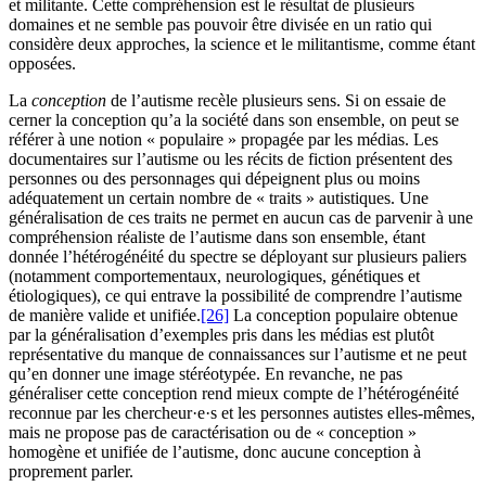
et militante. Cette compréhension est le résultat de plusieurs
domaines et ne semble pas pouvoir être divisée en un ratio qui
considère deux approches, la science et le militantisme, comme étant
opposées.
La
conception
de l’autisme recèle plusieurs sens. Si on essaie de
cerner la conception qu’a la société dans son ensemble, on peut se
référer à une notion « populaire » propagée par les médias. Les
documentaires sur l’autisme ou les récits de fiction présentent des
personnes ou des personnages qui dépeignent plus ou moins
adéquatement un certain nombre de « traits » autistiques. Une
généralisation de ces traits ne permet en aucun cas de parvenir à une
compréhension réaliste de l’autisme dans son ensemble, étant
donnée l’hétérogénéité du spectre se déployant sur plusieurs paliers
(notamment comportementaux, neurologiques, génétiques et
étiologiques), ce qui entrave la possibilité de comprendre l’autisme
de manière valide et unifiée.
[26]
La conception populaire obtenue
par la généralisation d’exemples pris dans les médias est plutôt
représentative du manque de connaissances sur l’autisme et ne peut
qu’en donner une image stéréotypée. En revanche, ne pas
généraliser cette conception rend mieux compte de l’hétérogénéité
reconnue par les chercheur·e·s et les personnes autistes elles-mêmes,
mais ne propose pas de caractérisation ou de « conception »
homogène et unifiée de l’autisme, donc aucune conception à
proprement parler.