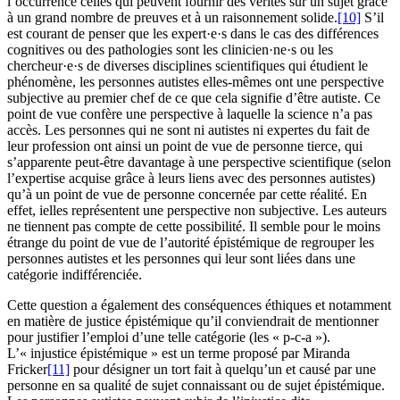
l’occurrence celles qui peuvent fournir des vérités sur un sujet grâce
à un grand nombre de preuves et à un raisonnement solide.
[10]
S’il
est courant de penser que les expert·e·s dans le cas des différences
cognitives ou des pathologies sont les clinicien·ne·s ou les
chercheur·e·s de diverses disciplines scientifiques qui étudient le
phénomène, les personnes autistes elles-mêmes ont une perspective
subjective au premier chef de ce que cela signifie d’être autiste. Ce
point de vue confère une perspective à laquelle la science n’a pas
accès. Les personnes qui ne sont ni autistes ni expertes du fait de
leur profession ont ainsi un point de vue de personne tierce, qui
s’apparente peut-être davantage à une perspective scientifique (selon
l’expertise acquise grâce à leurs liens avec des personnes autistes)
qu’à un point de vue de personne concernée par cette réalité. En
effet, ielles représentent une perspective non subjective. Les auteurs
ne tiennent pas compte de cette possibilité. Il semble pour le moins
étrange du point de vue de l’autorité épistémique de regrouper les
personnes autistes et les personnes qui leur sont liées dans une
catégorie indifférenciée.
Cette question a également des conséquences éthiques et notamment
en matière de justice épistémique qu’il conviendrait de mentionner
pour justifier l’emploi d’une telle catégorie (les « p-c-a »).
L’« injustice épistémique » est un terme proposé par Miranda
Fricker
[11]
pour désigner un tort fait à quelqu’un et causé par une
personne en sa qualité de sujet connaissant ou de sujet épistémique.