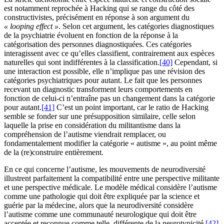
est notamment reprochée à Hacking qui se range du côté des
constructivistes, précisément en réponse à son argument du
« looping effect
»
. Selon cet argument, les catégories diagnostiques
de la psychiatrie évoluent en fonction de la réponse à la
catégorisation des personnes diagnostiquées. Ces catégories
interagissent avec ce qu’elles classifient, contrairement aux espèces
naturelles qui sont indifférentes à la classification.
[40]
Cependant, si
une interaction est possible, elle n’implique pas une révision des
catégories psychiatriques pour autant. Le fait que les personnes
recevant un diagnostic transforment leurs comportements en
fonction de celui-ci n’entraîne pas un changement dans la catégorie
pour autant.
[41]
C’est un point important, car le ratio de Hacking
semble se fonder sur une présupposition similaire, celle selon
laquelle la prise en considération du militantisme dans la
compréhension de l’autisme viendrait remplacer, ou
fondamentalement modifier la catégorie « autisme », au point même
de la (re)construire entièrement.
En ce qui concerne l’autisme, les mouvements de neurodiversité
illustrent parfaitement la compatibilité entre une perspective militante
et une perspective médicale. Le modèle médical considère l’autisme
comme une pathologie qui doit être expliquée par la science et
guérie par la médecine, alors que la neurodiversité considère
l’autisme comme une communauté neurologique qui doit être
acceptée et reconnue comme telle, différente de la neurotypicité.
[42]