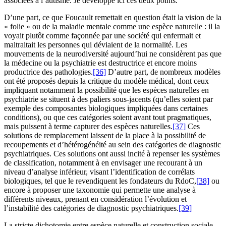
associées à l’autisme. Je développe ici ces deux points.
D’une part, ce que Foucault remettait en question était la vision de la
« folie » ou de la maladie mentale comme une espèce naturelle : il la
voyait plutôt comme façonnée par une société qui enfermait et
maltraitait les personnes qui déviaient de la normalité. Les
mouvements de la neurodiversité aujourd’hui ne considèrent pas que
la médecine ou la psychiatrie est destructrice et encore moins
productrice des pathologies.
[36]
D’autre part, de nombreux modèles
ont été proposés depuis la critique du modèle médical, dont ceux
impliquant notamment la possibilité que les espèces naturelles en
psychiatrie se situent à des paliers sous-jacents (qu’elles soient par
exemple des composantes biologiques impliquées dans certaines
conditions), ou que ces catégories soient avant tout pragmatiques,
mais puissent à terme capturer des espèces naturelles.
[37]
Ces
solutions de remplacement laissent de la place à la possibilité de
recoupements et d’hétérogénéité au sein des catégories de diagnostic
psychiatriques. Ces solutions ont aussi incité à repenser les systèmes
de classification, notamment à en envisager une recourant à un
niveau d’analyse inférieur, visant l’identification de corrélats
biologiques, tel que le revendiquent les fondateurs du RdoC,
[38]
ou
encore à proposer une taxonomie qui permette une analyse à
différents niveaux, prenant en considération l’évolution et
l’instabilité des catégories de diagnostic psychiatriques.
[39]
La stricte dichotomie entre espèce naturelle et construction sociale