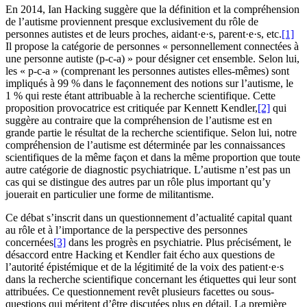
En 2014, Ian Hacking suggère que la définition et la compréhension
de l’autisme proviennent presque exclusivement du rôle de
personnes autistes et de leurs proches, aidant·e·s, parent·e·s, etc.
[1]
Il propose la catégorie de personnes « personnellement connectées à
une personne autiste (p-c-a) » pour désigner cet ensemble. Selon lui,
les « p-c-a » (comprenant les personnes autistes elles-mêmes) sont
impliqués à 99 % dans le façonnement des notions sur l’autisme, le
1 % qui reste étant attribuable à la recherche scientifique. Cette
proposition provocatrice est critiquée par Kennett Kendler,
[2]
qui
suggère au contraire que la compréhension de l’autisme est en
grande partie le résultat de la recherche scientifique. Selon lui, notre
compréhension de l’autisme est déterminée par les connaissances
scientifiques de la même façon et dans la même proportion que toute
autre catégorie de diagnostic psychiatrique. L’autisme n’est pas un
cas qui se distingue des autres par un rôle plus important qu’y
jouerait en particulier une forme de militantisme.
Ce débat s’inscrit dans un questionnement d’actualité capital quant
au rôle et à l’importance de la perspective des personnes
concernées
[3]
dans les progrès en psychiatrie. Plus précisément, le
désaccord entre Hacking et Kendler fait écho aux questions de
l’autorité épistémique et de la légitimité de la voix des patient·e·s
dans la recherche scientifique concernant les étiquettes qui leur sont
attribuées. Ce questionnement revêt plusieurs facettes ou sous-
questions qui méritent d’être discutées plus en détail. La première