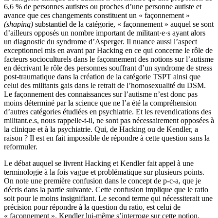
6,6 % de personnes autistes ou proches d’une personne autiste et
avance que ces changements constituent un « façonnement »
(shaping)
substantiel de la catégorie, « façonnement » auquel se sont
d’ailleurs opposés un nombre important de militant·e·s ayant alors
un diagnostic du syndrome d’Asperger. Il nuance aussi l’aspect
exceptionnel mis en avant par Hacking en ce qui concerne le rôle de
facteurs socioculturels dans le façonnement des notions sur l’autisme
en décrivant le rôle des personnes souffrant d’un syndrome de stress
post-traumatique dans la création de la catégorie TSPT ainsi que
celui des militants gais dans le retrait de l’homosexualité du DSM.
Le façonnement des connaissances sur l’autisme n’est donc pas
moins déterminé par la science que ne l’a été la compréhension
d’autres catégories étudiées en psychiatrie. Et les revendications des
militant.e.s, nous rappelle-t-il, ne sont pas nécessairement opposées à
la clinique et à la psychiatrie. Qui, de Hacking ou de Kendler, a
raison ? Il est en fait impossible de répondre à cette question sans la
reformuler.
Le débat auquel se livrent Hacking et Kendler fait appel à une
terminologie à la fois vague et problématique sur plusieurs points.
On note une première confusion dans le concept de p-c-a, que je
décris dans la partie suivante. Cette confusion implique que le ratio
soit pour le moins insignifiant. Le second terme qui nécessiterait une
précision pour répondre à la question du ratio, est celui de
« façonnement ». Kendler lui-même s’interroge sur cette notion,