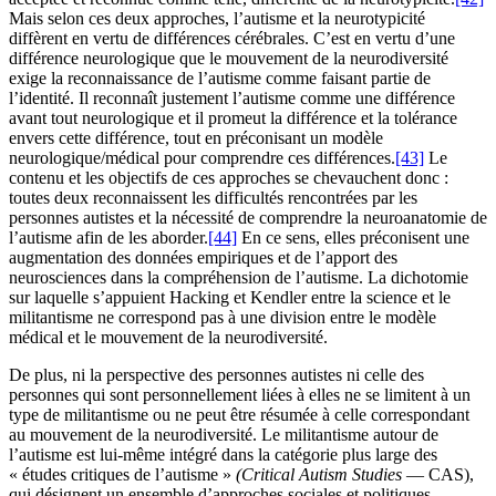
Mais selon ces deux approches, l’autisme et la neurotypicité
diffèrent en vertu de différences cérébrales. C’est en vertu d’une
différence neurologique que le mouvement de la neurodiversité
exige la reconnaissance de l’autisme comme faisant partie de
l’identité. Il reconnaît justement l’autisme comme une différence
avant tout neurologique et il promeut la différence et la tolérance
envers cette différence, tout en préconisant un modèle
neurologique/médical pour comprendre ces différences.
[43]
Le
contenu et les objectifs de ces approches se chevauchent donc :
toutes deux reconnaissent les difficultés rencontrées par les
personnes autistes et la nécessité de comprendre la neuroanatomie de
l’autisme afin de les aborder.
[44]
En ce sens, elles préconisent une
augmentation des données empiriques et de l’apport des
neurosciences dans la compréhension de l’autisme. La dichotomie
sur laquelle s’appuient Hacking et Kendler entre la science et le
militantisme ne correspond pas à une division entre le modèle
médical et le mouvement de la neurodiversité.
De plus, ni la perspective des personnes autistes ni celle des
personnes qui sont personnellement liées à elles ne se limitent à un
type de militantisme ou ne peut être résumée à celle correspondant
au mouvement de la neurodiversité. Le militantisme autour de
l’autisme est lui-même intégré dans la catégorie plus large des
« études critiques de l’autisme »
(Critical Autism Studies
— CAS),
qui désignent un ensemble d’approches sociales et politiques,