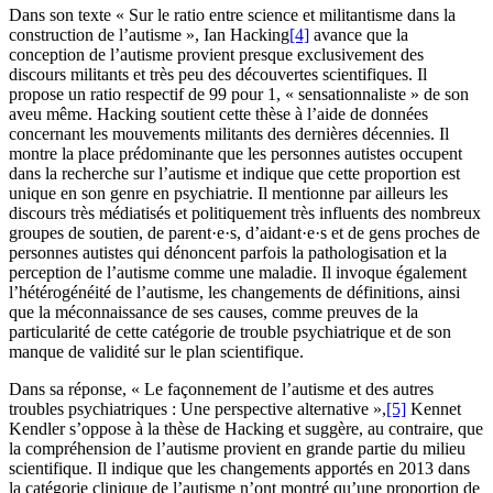
Dans son texte « Sur le ratio entre science et militantisme dans la
construction de l’autisme », Ian Hacking
[4]
avance que la
conception de l’autisme provient presque exclusivement des
discours militants et très peu des découvertes scientifiques. Il
propose un ratio respectif de 99 pour 1, « sensationnaliste » de son
aveu même. Hacking soutient cette thèse à l’aide de données
concernant les mouvements militants des dernières décennies. Il
montre la place prédominante que les personnes autistes occupent
dans la recherche sur l’autisme et indique que cette proportion est
unique en son genre en psychiatrie. Il mentionne par ailleurs les
discours très médiatisés et politiquement très influents des nombreux
groupes de soutien, de parent·e·s, d’aidant·e·s et de gens proches de
personnes autistes qui dénoncent parfois la pathologisation et la
perception de l’autisme comme une maladie. Il invoque également
l’hétérogénéité de l’autisme, les changements de définitions, ainsi
que la méconnaissance de ses causes, comme preuves de la
particularité de cette catégorie de trouble psychiatrique et de son
manque de validité sur le plan scientifique.
Dans sa réponse, « Le façonnement de l’autisme et des autres
troubles psychiatriques : Une perspective alternative »,
[5]
Kennet
Kendler s’oppose à la thèse de Hacking et suggère, au contraire, que
la compréhension de l’autisme provient en grande partie du milieu
scientifique. Il indique que les changements apportés en 2013 dans
la catégorie clinique de l’autisme n’ont montré qu’une proportion de