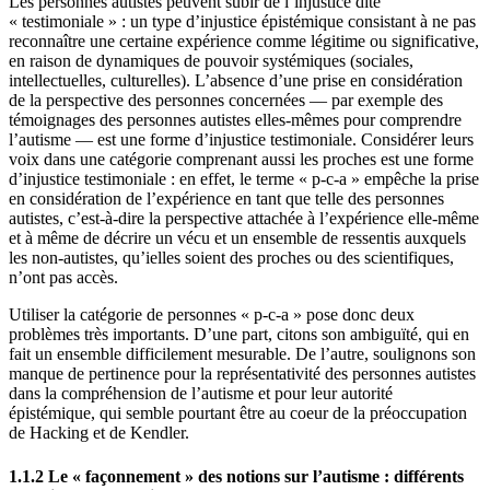
Les personnes autistes peuvent subir de l’injustice dite
« testimoniale » : un type d’injustice épistémique consistant à ne pas
reconnaître une certaine expérience comme légitime ou significative,
en raison de dynamiques de pouvoir systémiques (sociales,
intellectuelles, culturelles). L’absence d’une prise en considération
de la perspective des personnes concernées — par exemple des
témoignages des personnes autistes elles-mêmes pour comprendre
l’autisme — est une forme d’injustice testimoniale. Considérer leurs
voix dans une catégorie comprenant aussi les proches est une forme
d’injustice testimoniale : en effet, le terme « p-c-a » empêche la prise
en considération de l’expérience en tant que telle des personnes
autistes, c’est-à-dire la perspective attachée à l’expérience elle-même
et à même de décrire un vécu et un ensemble de ressentis auxquels
les non-autistes, qu’ielles soient des proches ou des scientifiques,
n’ont pas accès.
Utiliser la catégorie de personnes « p-c-a » pose donc deux
problèmes très importants. D’une part, citons son ambiguïté, qui en
fait un ensemble difficilement mesurable. De l’autre, soulignons son
manque de pertinence pour la représentativité des personnes autistes
dans la compréhension de l’autisme et pour leur autorité
épistémique, qui semble pourtant être au coeur de la préoccupation
de Hacking et de Kendler.
1.1.2 Le « façonnement » des notions sur l’autisme : différents