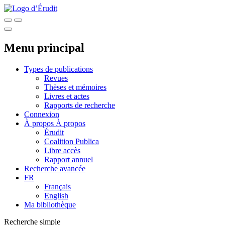
Menu principal
Types de publications
Revues
Thèses et mémoires
Livres et actes
Rapports de recherche
Connexion
À propos
À propos
Érudit
Coalition Publica
Libre accès
Rapport annuel
Recherche avancée
FR
Français
English
Ma bibliothèque
Recherche simple