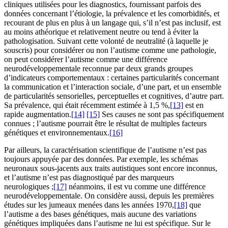
cliniques utilisées pour les diagnostics, fournissant parfois des
données concernant l’étiologie, la prévalence et les comorbidités, et
recourant de plus en plus à un langage qui, s’il n’est pas inclusif, est
au moins athéorique et relativement neutre ou tend à éviter la
pathologisation. Suivant cette volonté de neutralité (à laquelle je
souscris) pour considérer ou non l’autisme comme une pathologie,
on peut considérer l’autisme comme une différence
neurodéveloppementale reconnue par deux grands groupes
d’indicateurs comportementaux : certaines particularités concernant
la communication et l’interaction sociale, d’une part, et un ensemble
de particularités sensorielles, perceptuelles et cognitives, d’autre part.
Sa prévalence, qui était récemment estimée à 1,5 %,
[13]
est en
rapide augmentation.
[14]
[15]
Ses causes ne sont pas spécifiquement
connues ; l’autisme pourrait être le résultat de multiples facteurs
génétiques et environnementaux.
[16]
Par ailleurs, la caractérisation scientifique de l’autisme n’est pas
toujours appuyée par des données. Par exemple, les schémas
neuronaux sous-jacents aux traits autistiques sont encore inconnus,
et l’autisme n’est pas diagnostiqué par des marqueurs
neurologiques ;
[17]
néanmoins, il est vu comme une différence
neurodéveloppementale. On considère aussi, depuis les premières
études sur les jumeaux menées dans les années 1970,
[18]
que
l’autisme a des bases génétiques, mais aucune des variations
génétiques impliquées dans l’autisme ne lui est spécifique. Sur le