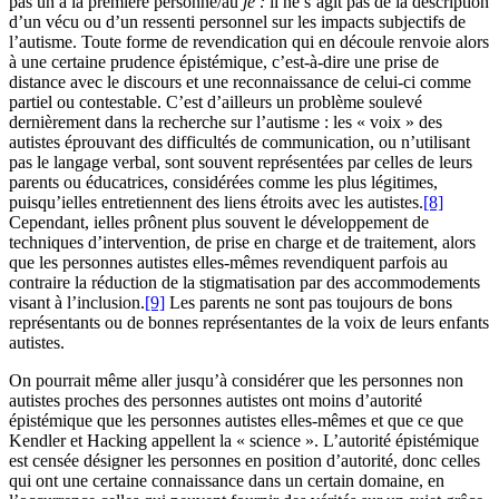
pas un à la première personne/au
je :
il ne s’agit pas de la description
d’un vécu ou d’un ressenti personnel sur les impacts subjectifs de
l’autisme. Toute forme de revendication qui en découle renvoie alors
à une certaine prudence épistémique, c’est-à-dire une prise de
distance avec le discours et une reconnaissance de celui-ci comme
partiel ou contestable. C’est d’ailleurs un problème soulevé
dernièrement dans la recherche sur l’autisme : les « voix » des
autistes éprouvant des difficultés de communication, ou n’utilisant
pas le langage verbal, sont souvent représentées par celles de leurs
parents ou éducatrices, considérées comme les plus légitimes,
puisqu’ielles entretiennent des liens étroits avec les autistes.
[8]
Cependant, ielles prônent plus souvent le développement de
techniques d’intervention, de prise en charge et de traitement, alors
que les personnes autistes elles-mêmes revendiquent parfois au
contraire la réduction de la stigmatisation par des accommodements
visant à l’inclusion.
[9]
Les parents ne sont pas toujours de bons
représentants ou de bonnes représentantes de la voix de leurs enfants
autistes.
On pourrait même aller jusqu’à considérer que les personnes non
autistes proches des personnes autistes ont moins d’autorité
épistémique que les personnes autistes elles-mêmes et que ce que
Kendler et Hacking appellent la « science ». L’autorité épistémique
est censée désigner les personnes en position d’autorité, donc celles
qui ont une certaine connaissance dans un certain domaine, en