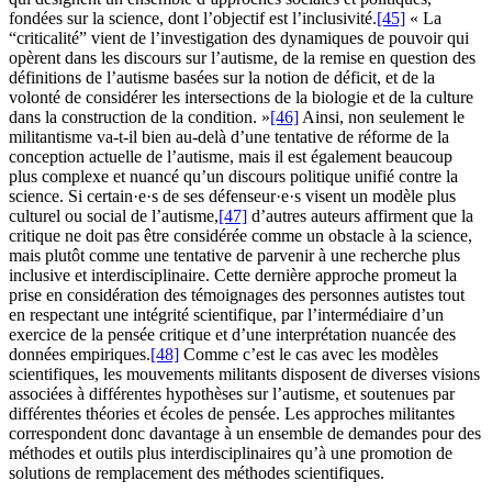
fondées sur la science, dont l’objectif est l’inclusivité.
[45]
« La
“criticalité” vient de l’investigation des dynamiques de pouvoir qui
opèrent dans les discours sur l’autisme, de la remise en question des
définitions de l’autisme basées sur la notion de déficit, et de la
volonté de considérer les intersections de la biologie et de la culture
dans la construction de la condition. »
[46]
Ainsi, non seulement le
militantisme va-t-il bien au-delà d’une tentative de réforme de la
conception actuelle de l’autisme, mais il est également beaucoup
plus complexe et nuancé qu’un discours politique unifié contre la
science. Si certain·e·s de ses défenseur·e·s visent un modèle plus
culturel ou social de l’autisme,
[47]
d’autres auteurs affirment que la
critique ne doit pas être considérée comme un obstacle à la science,
mais plutôt comme une tentative de parvenir à une recherche plus
inclusive et interdisciplinaire. Cette dernière approche promeut la
prise en considération des témoignages des personnes autistes tout
en respectant une intégrité scientifique, par l’intermédiaire d’un
exercice de la pensée critique et d’une interprétation nuancée des
données empiriques.
[48]
Comme c’est le cas avec les modèles
scientifiques, les mouvements militants disposent de diverses visions
associées à différentes hypothèses sur l’autisme, et soutenues par
différentes théories et écoles de pensée. Les approches militantes
correspondent donc davantage à un ensemble de demandes pour des
méthodes et outils plus interdisciplinaires qu’à une promotion de
solutions de remplacement des méthodes scientifiques.