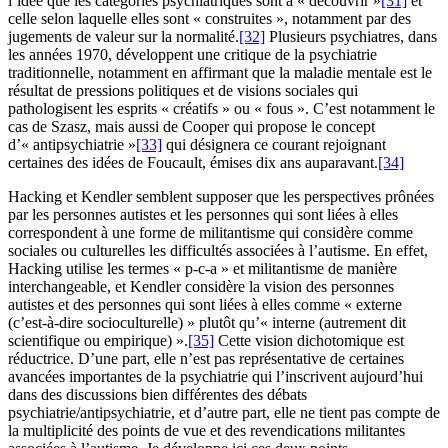
l’idée que les catégories psychiatriques sont à « découvrir »
[31]
et
celle selon laquelle elles sont « construites », notamment par des
jugements de valeur sur la normalité.
[32]
Plusieurs psychiatres, dans
les années 1970, développent une critique de la psychiatrie
traditionnelle, notamment en affirmant que la maladie mentale est le
résultat de pressions politiques et de visions sociales qui
pathologisent les esprits « créatifs » ou « fous ». C’est notamment le
cas de Szasz, mais aussi de Cooper qui propose le concept
d’« antipsychiatrie »
[33]
qui désignera ce courant rejoignant
certaines des idées de Foucault, émises dix ans auparavant.
[34]
Hacking et Kendler semblent supposer que les perspectives prônées
par les personnes autistes et les personnes qui sont liées à elles
correspondent à une forme de militantisme qui considère comme
sociales ou culturelles les difficultés associées à l’autisme. En effet,
Hacking utilise les termes « p-c-a » et militantisme de manière
interchangeable, et Kendler considère la vision des personnes
autistes et des personnes qui sont liées à elles comme « externe
(c’est-à-dire socioculturelle) » plutôt qu’« interne (autrement dit
scientifique ou empirique) ».
[35]
Cette vision dichotomique est
réductrice. D’une part, elle n’est pas représentative de certaines
avancées importantes de la psychiatrie qui l’inscrivent aujourd’hui
dans des discussions bien différentes des débats
psychiatrie/antipsychiatrie, et d’autre part, elle ne tient pas compte de
la multiplicité des points de vue et des revendications militantes