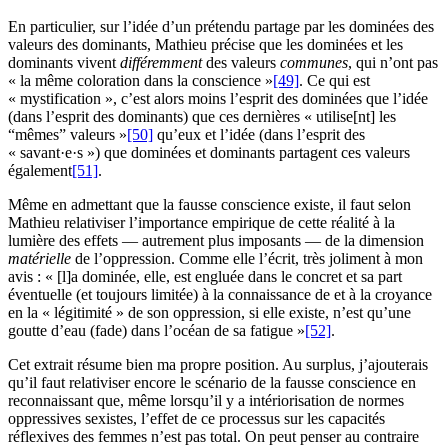
En particulier, sur l’idée d’un prétendu partage par les dominées des
valeurs des dominants, Mathieu précise que les dominées et les
dominants vivent
différemment
des valeurs
communes
, qui n’ont pas
« la même coloration dans la conscience »
[49]
. Ce qui est
« mystification », c’est alors moins l’esprit des dominées que l’idée
(dans l’esprit des dominants) que ces dernières « utilise[nt] les
“mêmes” valeurs »
[50]
qu’eux et l’idée (dans l’esprit des
« savant·e·s ») que dominées et dominants partagent ces valeurs
également
[51]
.
Même en admettant que la fausse conscience existe, il faut selon
Mathieu relativiser l’importance empirique de cette réalité à la
lumière des effets — autrement plus imposants — de la dimension
matérielle
de l’oppression. Comme elle l’écrit, très joliment à mon
avis : « [l]a dominée, elle, est engluée dans le concret et sa part
éventuelle (et toujours limitée) à la connaissance de et à la croyance
en la « légitimité » de son oppression, si elle existe, n’est qu’une
goutte d’eau (fade) dans l’océan de sa fatigue »
[52]
.
Cet extrait résume bien ma propre position. Au surplus, j’ajouterais
qu’il faut relativiser encore le scénario de la fausse conscience en
reconnaissant que, même lorsqu’il y a intériorisation de normes
oppressives sexistes, l’effet de ce processus sur les capacités
réflexives des femmes n’est pas total. On peut penser au contraire