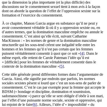
que la dimension la plus importante (et la plus difficile) des
discussions sur le consentement sexuel tient à mon avis à la façon
dont on aborde la question de l’effet de l’oppression sexiste sur la
formation et l’exercice du consentement.
À ce chapitre, Manon Garcia argue en substance qu’il ne peut y
avoir consentement véritable là où il y a oppression sexiste ou, en
d’autres termes, que la domination masculine empêche ou annule le
consentement. C’est ainsi qu’elle écrit, suivant Catharine
MacKinnon : « les normes de genre et la domination masculine
structurelle qui les sous-tend créent une inégalité telle entre les
hommes et les femmes qu’il n’est pas certain que les femmes
puissent véritablement consentir à quoi que ce soit »
[4]
. Dans le
même esprit, elle retient de Carole Pateman l’idée qu’il est
« [difficile] pour les femmes de véritablement consentir dans le
contexte de la domination masculine »
[5]
.
Cette idée générale prend différentes formes dans l’argumentaire de
Garcia. Ainsi, elle signifie par endroits que parfois, les normes
sociales sexistes pèsent si lourd que c’est un non-sens de parler de
consentement. C’est le cas par exemple pour la femme qui accepte le
BDSM (« bondage et discipline, domination et soumission,
sadomasochisme ») parce qu’elle se sent obligée d’obéir à son mari,
par l’effet d’une puissante norme sociale, sexiste et oppressive, qui
lui enjoint de le faire
[6]
. Ailleurs, l’idée d’« impossibilité » du