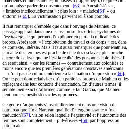
matérielles et intellectuelles, imposées à l’opprimé(e), ce qui exclut
qu’on puisse parler de consentement »
[63]
. « Anesthésiées »,
« limitées intellectuellement » ; plus loin : « malades
[64]
» ou
endormies
[65]
. La victimisation parvient ici à son comble.
Il faut remarquer d’emblée que dans l’ouvrage de Mathieu, ce
passage apparaît dans une discussion sur les effets psychiques de
l’
esclavage
, ce qui permet d’expliquer en partie la radicalité des
propos. Après tout, « l’exploitation du travail et du corps » est, dans
ce contexte, littérale. Mais il faut aussi remarquer que pour Mathieu,
la réalité des femmes est proche de celle des esclaves, plus proche
encore de celle-ci que ne l’est la réalité des personnes colonisées. Il
en serait ainsi, « car les femmes — contrairement aux colonisés et
moins encore que les premières générations d’esclaves américains
— n’ont pas de culture antérieure à la situation d’oppression »
[66]
.
On ne peut donc relativiser qu’en partie les propos de Mathieu en les
replaçant dans leur contexte d’énonciation. En d’autres termes, il
semble bien exact d’affirmer, comme le fait Garcia, que Mathieu
tient pour « anesthésiées » les opprimées.
Ce genre d’arguments s’inscrit directement dans une vision du
patriarcat que Uma Narayan qualifie d’« engloutissante » [ma
traduction]
[67]
, vision selon laquelle l’agentivité et l’autonomie des
femmes sont complètement « pulvérisées »
[68]
par l’oppression
patriarcale :