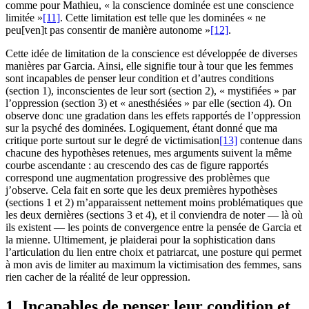
comme pour Mathieu, « la conscience dominée est une conscience
limitée »
[11]
. Cette limitation est telle que les dominées « ne
peu[ven]t pas consentir de manière autonome »
[12]
.
Cette idée de limitation de la conscience est développée de diverses
manières par Garcia. Ainsi, elle signifie tour à tour que les femmes
sont incapables de penser leur condition et d’autres conditions
(section 1), inconscientes de leur sort (section 2), « mystifiées » par
l’oppression (section 3) et « anesthésiées » par elle (section 4). On
observe donc une gradation dans les effets rapportés de l’oppression
sur la psyché des dominées. Logiquement, étant donné que ma
critique porte surtout sur le degré de victimisation
[13]
contenue dans
chacune des hypothèses retenues, mes arguments suivent la même
courbe ascendante : au crescendo des cas de figure rapportés
correspond une augmentation progressive des problèmes que
j’observe. Cela fait en sorte que les deux premières hypothèses
(sections 1 et 2) m’apparaissent nettement moins problématiques que
les deux dernières (sections 3 et 4), et il conviendra de noter — là où
ils existent — les points de convergence entre la pensée de Garcia et
la mienne. Ultimement, je plaiderai pour la sophistication dans
l’articulation du lien entre choix et patriarcat, une posture qui permet
à mon avis de limiter au maximum la victimisation des femmes, sans
rien cacher de la réalité de leur oppression.
1. Incapables de penser leur condition et