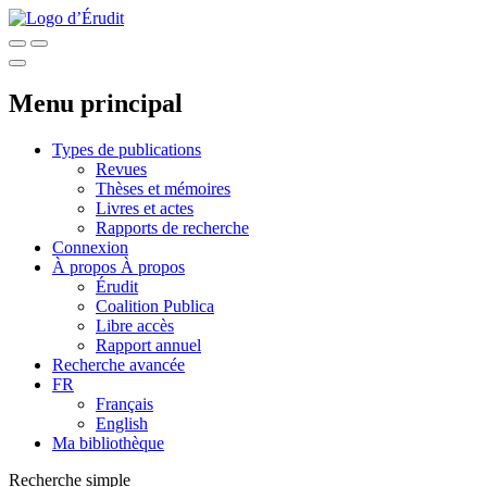
Menu principal
Types de publications
Revues
Thèses et mémoires
Livres et actes
Rapports de recherche
Connexion
À propos
À propos
Érudit
Coalition Publica
Libre accès
Rapport annuel
Recherche avancée
FR
Français
English
Ma bibliothèque
Recherche simple