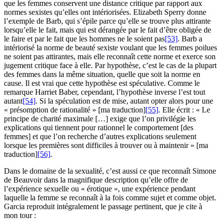
que les femmes conservent une distance critique par rapport aux
normes sexistes qu’elles ont intériorisées. Elizabeth Sperry donne
l’exemple de Barb, qui s’épile parce qu’elle se trouve plus attirante
lorsqu’elle le fait, mais qui est dérangée par le fait d’être obligée de
le faire et par le fait que les hommes ne le soient pas
[53]
. Barb a
intériorisé la norme de beauté sexiste voulant que les femmes poilues
ne soient pas attirantes, mais elle reconnaît cette norme et exerce son
jugement critique face à elle. Par hypothèse, c’est le cas de la plupart
des femmes dans la même situation, quelle que soit la norme en
cause. Il est vrai que cette hypothèse est spéculative. Comme le
remarque Harriet Baber, cependant, l’hypothèse inverse l’est tout
autant
[54]
. Si la spéculation est de mise, autant opter alors pour une
« présomption de rationalité » [ma traduction]
[55]
. Elle écrit : « Le
principe de charité maximale […] exige que l’on privilégie les
explications qui tiennent pour rationnel le comportement [des
femmes] et que l’on recherche d’autres explications seulement
lorsque les premières sont difficiles à trouver ou à maintenir » [ma
traduction]
[56]
.
Dans le domaine de la sexualité, c’est aussi ce que reconnaît Simone
de Beauvoir dans la magnifique description qu’elle offre de
l’expérience sexuelle ou « érotique », une expérience pendant
laquelle la femme se reconnaît à la fois comme sujet et comme objet.
Garcia reproduit intégralement le passage pertinent, que je cite à
mon tour :