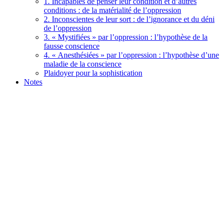
1. Incapables de penser leur condition et d’autres
conditions : de la matérialité de l’oppression
2. Inconscientes de leur sort : de l’ignorance et du déni
de l’oppression
3. « Mystifiées » par l’oppression : l’hypothèse de la
fausse conscience
4. « Anesthésiées » par l’oppression : l’hypothèse d’une
maladie de la conscience
Plaidoyer pour la sophistication
Notes