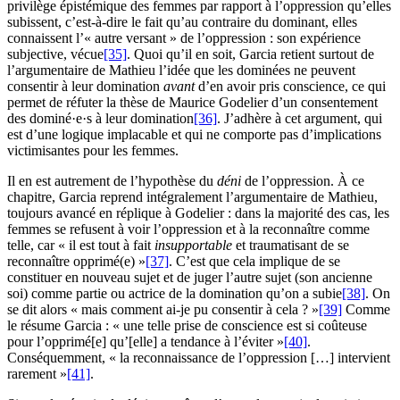
privilège épistémique des femmes par rapport à l’oppression qu’elles
subissent, c’est-à-dire le fait qu’au contraire du dominant, elles
connaissent l’« autre versant » de l’oppression : son expérience
subjective, vécue
[35]
. Quoi qu’il en soit, Garcia retient surtout de
l’argumentaire de Mathieu l’idée que les dominées ne peuvent
consentir à leur domination
avant
d’en avoir pris conscience, ce qui
permet de réfuter la thèse de Maurice Godelier d’un consentement
des dominé·e·s à leur domination
[36]
. J’adhère à cet argument, qui
est d’une logique implacable et qui ne comporte pas d’implications
victimisantes pour les femmes.
Il en est autrement de l’hypothèse du
déni
de l’oppression. À ce
chapitre, Garcia reprend intégralement l’argumentaire de Mathieu,
toujours avancé en réplique à Godelier : dans la majorité des cas, les
femmes se refusent à voir l’oppression et à la reconnaître comme
telle, car « il est tout à fait
insupportable
et traumatisant de se
reconnaître opprimé(e) »
[37]
. C’est que cela implique de se
constituer en nouveau sujet et de juger l’autre sujet (son ancienne
soi) comme partie ou actrice de la domination qu’on a subie
[38]
. On
se dit alors « mais comment ai-je pu consentir à cela ? »
[39]
Comme
le résume Garcia : « une telle prise de conscience est si coûteuse
pour l’opprimé[e] qu’[elle] a tendance à l’éviter »
[40]
.
Conséquemment, « la reconnaissance de l’oppression […] intervient
rarement »
[41]
.