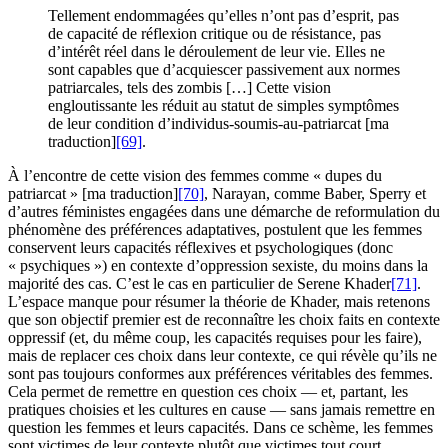
Tellement endommagées qu’elles n’ont pas d’esprit, pas
de capacité de réflexion critique ou de résistance, pas
d’intérêt réel dans le déroulement de leur vie. Elles ne
sont capables que d’acquiescer passivement aux normes
patriarcales, tels des zombis […] Cette vision
engloutissante les réduit au statut de simples symptômes
de leur condition d’individus-soumis-au-patriarcat [ma
traduction]
[69]
.
À l’encontre de cette vision des femmes comme « dupes du
patriarcat » [ma traduction]
[70]
, Narayan, comme Baber, Sperry et
d’autres féministes engagées dans une démarche de reformulation du
phénomène des préférences adaptatives, postulent que les femmes
conservent leurs capacités réflexives et psychologiques (donc
« psychiques ») en contexte d’oppression sexiste, du moins dans la
majorité des cas. C’est le cas en particulier de Serene Khader
[71]
.
L’espace manque pour résumer la théorie de Khader, mais retenons
que son objectif premier est de reconnaître les choix faits en contexte
oppressif (et, du même coup, les capacités requises pour les faire),
mais de replacer ces choix dans leur contexte, ce qui révèle qu’ils ne
sont pas toujours conformes aux préférences véritables des femmes.
Cela permet de remettre en question ces choix — et, partant, les
pratiques choisies et les cultures en cause — sans jamais remettre en
question les femmes et leurs capacités. Dans ce schème, les femmes
sont victimes de leur contexte plutôt que victimes tout court.