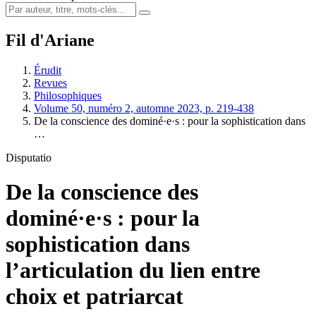
Fil d'Ariane
Érudit
Revues
Philosophiques
Volume 50, numéro 2, automne 2023, p. 219-438
De la conscience des dominé·e·s : pour la sophistication dans
…
Disputatio
De la conscience des
dominé·e·s : pour la
sophistication dans
l’articulation du lien entre
choix et patriarcat