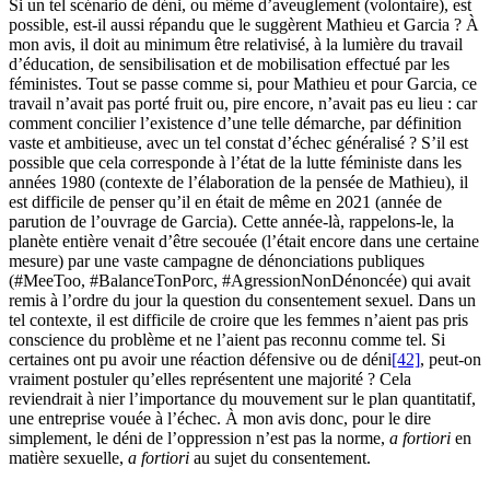
Si un tel scénario de déni, ou même d’aveuglement (volontaire), est
possible, est-il aussi répandu que le suggèrent Mathieu et Garcia ? À
mon avis, il doit au minimum être relativisé, à la lumière du travail
d’éducation, de sensibilisation et de mobilisation effectué par les
féministes. Tout se passe comme si, pour Mathieu et pour Garcia, ce
travail n’avait pas porté fruit ou, pire encore, n’avait pas eu lieu : car
comment concilier l’existence d’une telle démarche, par définition
vaste et ambitieuse, avec un tel constat d’échec généralisé ? S’il est
possible que cela corresponde à l’état de la lutte féministe dans les
années 1980 (contexte de l’élaboration de la pensée de Mathieu), il
est difficile de penser qu’il en était de même en 2021 (année de
parution de l’ouvrage de Garcia). Cette année-là, rappelons-le, la
planète entière venait d’être secouée (l’était encore dans une certaine
mesure) par une vaste campagne de dénonciations publiques
(#MeeToo, #BalanceTonPorc, #AgressionNonDénoncée) qui avait
remis à l’ordre du jour la question du consentement sexuel. Dans un
tel contexte, il est difficile de croire que les femmes n’aient pas pris
conscience du problème et ne l’aient pas reconnu comme tel. Si
certaines ont pu avoir une réaction défensive ou de déni
[42]
, peut-on
vraiment postuler qu’elles représentent une majorité ? Cela
reviendrait à nier l’importance du mouvement sur le plan quantitatif,
une entreprise vouée à l’échec. À mon avis donc, pour le dire
simplement, le déni de l’oppression n’est pas la norme,
a fortiori
en
matière sexuelle,
a fortiori
au sujet du consentement.