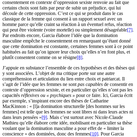
consentement en contexte d’oppression sexiste renvoie au fait que
certains choix sont faits par peur de subir un préjudice, qui lui
découle de cette oppression. C’est ce qui se produit dans le cas
classique de la femme qui consent à un rapport sexuel avec un
homme parce qu’elle craint sa réaction à un éventuel refus, réaction
qui peut être violente (voire mortelle) ou simplement désagréable
[7]
.
Par endroits encore, Garcia élabore l’idée que la domination
masculine empêche le consentement en remarquant qu’étant donné
que cette domination est constante, certaines femmes sont à ce point
habituées au fait qu’on ignore leur choix qu’elles n’en font plus, et
plutôt consentent comme on se résigne
[8]
.
J’appuie en substance l’ensemble de ces hypothèses et des thèses qui
y sont associées. L’objet de ma critique porte sur une autre
compréhension et articulation du lien entre choix et patriarcat. Il
s’agit de l’idée que les femmes ne sont
pas capables
de consentir en
contexte d’oppression sexiste, et en particulier qu’elles n’ont pas les
capacités
réflexives ou « psychiques »
pour ce faire. Ici, Garcia écrit
par exemple, s’inspirant encore des thèses de Catharine
MacKinnon : « [l]a domination structurelle [des hommes sur les
femmes] est telle que les femmes ne sont libres ni dans leurs actes ni
dans leurs pensées »
[9]
. Mais c’est surtout avec Nicole-Claude
Mathieu qu’elle élabore cette idée, mobilisant en particulier sa thèse
voulant que la domination masculine a pour effet de « limiter la
conscience » des dominées, donc des femmes
[10]
. Pour Garcia