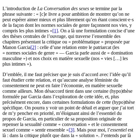
L’introduction de
La Conversation des sexes
se termine par la
phrase suivante : « [c]e livre a pour ambition de montrer qu’on ne
peut espérer aimer mieux et plus librement qu’en étant conscient·e·s
de la façon dont les normes sociales de genre façonnent nos vies, y
compris les plus intimes »
[1]
. On a là une formulation concise d’une
des thèses centrales de l’ouvrage, qui traverse l’ensemble des
chapitres présentant la critique ou « problématique » proposée par
Manon Garcia
[2]
: celle d’une relation entre le patriarcat (les
« normes sociales de genre » — Garcia parle aussi de « domination
masculine ») et nos choix en matière sexuelle (nos « vies […] les
plus intimes »).
D’emblée, il me faut préciser que je suis d’accord avec l’idée qu’il
faut étudier cette relation, et qu’aucune analyse féministe du
consentement ne peut en faire l’économie, en matière sexuelle
comme ailleurs. Mon désaccord tient dans une certaine (hypo)thèse
formulée par Garcia dans l’exploration de cette idée, et, plus
précisément encore, dans certaines formulations de cette (hypo)thèse
spécifique. On pourra y voir un point de détail et arguer que j’ai tort
de m’y pencher en priorité, m’éloignant ainsi de l’essentiel du
propos de Garcia, en particulier de sa proposition originale de
repenser la sexualité comme « conversation » et le consentement
sexuel comme « sentir ensemble »
[3]
. Mais pour moi, l’
essentiel
est
là : dans la critique plutôt que dans la « solution ». J’entends par là