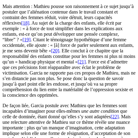
Mais attention : Mathieu pousse son raisonnement à ce sujet jusqu’à
postuler que l’aliénation contenue dans le travail constant et
contraint des femmes réduit, voire détruit, leurs capacités
réflexives
[18]
. Au sujet de la charge des enfants, elle écrit par
exemple : « à force de tout simplifier dans les explications aux
enfants, est-ce qu’on peut développer une pensée complexe,
“libre” ? »
[19]
. Citant le témoignage hypothétique d’une femme
occidentale, elle ajoute : « [à] force de parler seulement aux enfants,
je me sens devenir bête »
[20]
. Elle conclut à ce chapitre que la
responsabilité des enfants constitue pour les femmes ni plus ni moins
qu’un « handicap physique et mental »
[21]
. Force est d’admettre
que ces précisions font réapparaître avec éclat le problème de
victimisation. Garcia ne rapporte pas ces propos de Mathieu, mais ne
s’en distancie pas non plus. Se pose donc la question de savoir
jusqu’à quel point elle les endosse, et jusqu’où va sa propre
compréhension du lien entre la matérialité de l’oppression sexiste et
la conscience des opprimées.
De façon liée, Garcia postule avec Mathieu que les femmes sont
incapables d’imaginer pour elles-mêmes
une autre condition
que
celle de dominée, étant donné qu’elles s’y sont adaptées
[22]
. Mais
une relecture attentive de Mathieu sur ce thème révèle une nuance
importante : plus qu’un manque d’imagination, cette adaptation
implique selon elle une forme de résignation, d’acceptation de son