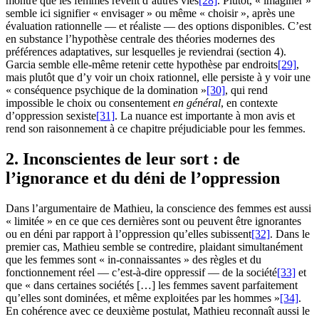
montre que les femmes rêvent d’autres vies
[28]
. Plutôt, « imaginer »
semble ici signifier « envisager » ou même « choisir », après une
évaluation rationnelle — et réaliste — des options disponibles. C’est
en substance l’hypothèse centrale des théories modernes des
préférences adaptatives, sur lesquelles je reviendrai (section 4).
Garcia semble elle-même retenir cette hypothèse par endroits
[29]
,
mais plutôt que d’y voir un choix rationnel, elle persiste à y voir une
« conséquence psychique de la domination »
[30]
, qui rend
impossible le choix ou consentement
en général
, en contexte
d’oppression sexiste
[31]
. La nuance est importante à mon avis et
rend son raisonnement à ce chapitre préjudiciable pour les femmes.
2. Inconscientes de leur sort : de
l’ignorance et du déni de l’oppression
Dans l’argumentaire de Mathieu, la conscience des femmes est aussi
« limitée » en ce que ces dernières sont ou peuvent être ignorantes
ou en déni par rapport à l’oppression qu’elles subissent
[32]
. Dans le
premier cas, Mathieu semble se contredire, plaidant simultanément
que les femmes sont « in-connaissantes » des règles et du
fonctionnement réel — c’est-à-dire oppressif — de la société
[33]
et
que « dans certaines sociétés […] les femmes savent parfaitement
qu’elles sont dominées, et même exploitées par les hommes »
[34]
.
En cohérence avec ce deuxième postulat, Mathieu reconnaît aussi le