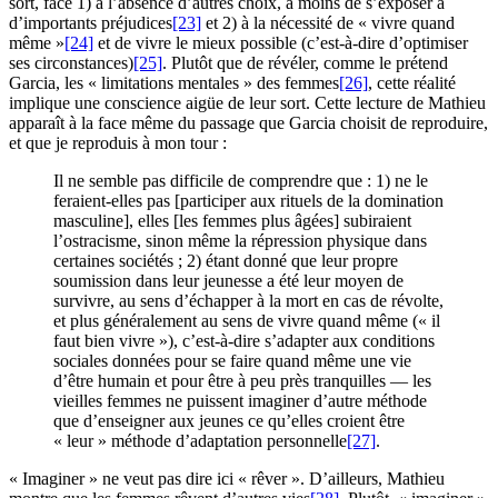
sort, face 1) à l’absence d’autres choix, à moins de s’exposer à
d’importants préjudices
[23]
et 2) à la nécessité de « vivre quand
même »
[24]
et de vivre le mieux possible (c’est-à-dire d’optimiser
ses circonstances)
[25]
. Plutôt que de révéler, comme le prétend
Garcia, les « limitations mentales » des femmes
[26]
, cette réalité
implique une conscience aigüe de leur sort. Cette lecture de Mathieu
apparaît à la face même du passage que Garcia choisit de reproduire,
et que je reproduis à mon tour :
Il ne semble pas difficile de comprendre que : 1) ne le
feraient-elles pas [participer aux rituels de la domination
masculine], elles [les femmes plus âgées] subiraient
l’ostracisme, sinon même la répression physique dans
certaines sociétés ; 2) étant donné que leur propre
soumission dans leur jeunesse a été leur moyen de
survivre, au sens d’échapper à la mort en cas de révolte,
et plus généralement au sens de vivre quand même (« il
faut bien vivre »), c’est-à-dire s’adapter aux conditions
sociales données pour se faire quand même une vie
d’être humain et pour être à peu près tranquilles — les
vieilles femmes ne puissent imaginer d’autre méthode
que d’enseigner aux jeunes ce qu’elles croient être
« leur » méthode d’adaptation personnelle
[27]
.
« Imaginer » ne veut pas dire ici « rêver ». D’ailleurs, Mathieu