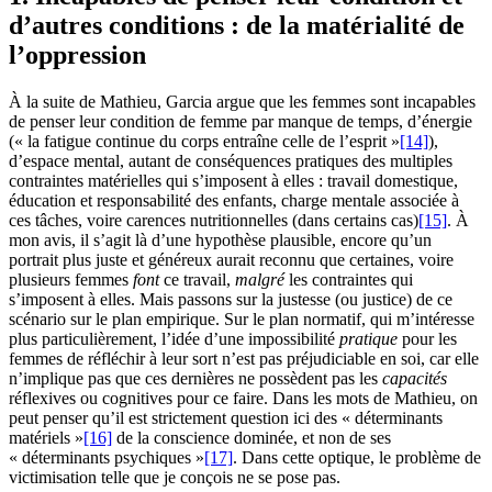
d’autres conditions : de la matérialité de
l’oppression
À la suite de Mathieu, Garcia argue que les femmes sont incapables
de penser leur condition de femme par manque de temps, d’énergie
(« la fatigue continue du corps entraîne celle de l’esprit »
[14]
),
d’espace mental, autant de conséquences pratiques des multiples
contraintes matérielles qui s’imposent à elles : travail domestique,
éducation et responsabilité des enfants, charge mentale associée à
ces tâches, voire carences nutritionnelles (dans certains cas)
[15]
. À
mon avis, il s’agit là d’une hypothèse plausible, encore qu’un
portrait plus juste et généreux aurait reconnu que certaines, voire
plusieurs femmes
font
ce travail,
malgré
les contraintes qui
s’imposent à elles. Mais passons sur la justesse (ou justice) de ce
scénario sur le plan empirique. Sur le plan normatif, qui m’intéresse
plus particulièrement, l’idée d’une impossibilité
pratique
pour les
femmes de réfléchir à leur sort n’est pas préjudiciable en soi, car elle
n’implique pas que ces dernières ne possèdent pas les
capacités
réflexives ou cognitives pour ce faire. Dans les mots de Mathieu, on
peut penser qu’il est strictement question ici des « déterminants
matériels »
[16]
de la conscience dominée, et non de ses
« déterminants psychiques »
[17]
. Dans cette optique, le problème de
victimisation telle que je conçois ne se pose pas.