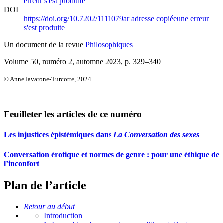
erreur s'est produite
DOI
https://doi.org/10.7202/1111079ar
adresse copiée
une erreur
s'est produite
Un document de la revue
Philosophiques
Volume 50, numéro 2, automne 2023
, p. 329–340
© Anne Iavarone-Turcotte, 2024
Feuilleter les articles de ce numéro
Les injustices épistémiques dans
La Conversation des sexes
Conversation érotique et normes de genre : pour une éthique de
l’inconfort
Plan de l’article
Retour au début
Introduction