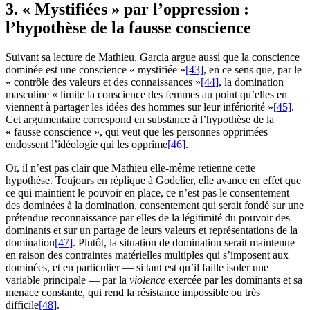
3. « Mystifiées » par l’oppression :
l’hypothèse de la fausse conscience
Suivant sa lecture de Mathieu, Garcia argue aussi que la conscience
dominée est une conscience « mystifiée »
[43]
, en ce sens que, par le
« contrôle des valeurs et des connaissances »
[44]
, la domination
masculine « limite la conscience des femmes au point qu’elles en
viennent à partager les idées des hommes sur leur infériorité »
[45]
.
Cet argumentaire correspond en substance à l’hypothèse de la
« fausse conscience », qui veut que les personnes opprimées
endossent l’idéologie qui les opprime
[46]
.
Or, il n’est pas clair que Mathieu elle-même retienne cette
hypothèse. Toujours en réplique à Godelier, elle avance en effet que
ce qui maintient le pouvoir en place, ce n’est pas le consentement
des dominées à la domination, consentement qui serait fondé sur une
prétendue reconnaissance par elles de la légitimité du pouvoir des
dominants et sur un partage de leurs valeurs et représentations de la
domination
[47]
. Plutôt, la situation de domination serait maintenue
en raison des contraintes matérielles multiples qui s’imposent aux
dominées, et en particulier — si tant est qu’il faille isoler une
variable principale — par la
violence
exercée par les dominants et sa
menace constante, qui rend la résistance impossible ou très
difficile
[48]
.