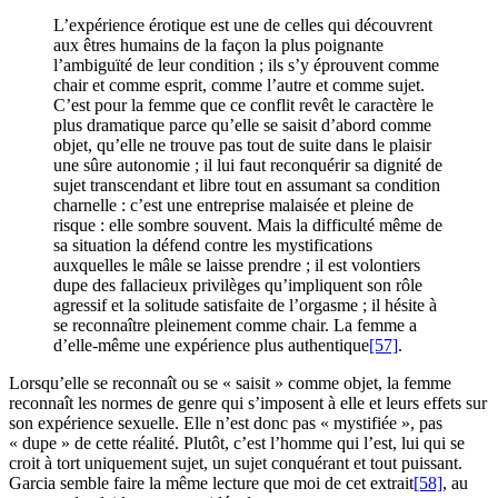
L’expérience érotique est une de celles qui découvrent
aux êtres humains de la façon la plus poignante
l’ambiguïté de leur condition ; ils s’y éprouvent comme
chair et comme esprit, comme l’autre et comme sujet.
C’est pour la femme que ce conflit revêt le caractère le
plus dramatique parce qu’elle se saisit d’abord comme
objet, qu’elle ne trouve pas tout de suite dans le plaisir
une sûre autonomie ; il lui faut reconquérir sa dignité de
sujet transcendant et libre tout en assumant sa condition
charnelle : c’est une entreprise malaisée et pleine de
risque : elle sombre souvent. Mais la difficulté même de
sa situation la défend contre les mystifications
auxquelles le mâle se laisse prendre ; il est volontiers
dupe des fallacieux privilèges qu’impliquent son rôle
agressif et la solitude satisfaite de l’orgasme ; il hésite à
se reconnaître pleinement comme chair. La femme a
d’elle-même une expérience plus authentique
[57]
.
Lorsqu’elle se reconnaît ou se « saisit » comme objet, la femme
reconnaît les normes de genre qui s’imposent à elle et leurs effets sur
son expérience sexuelle. Elle n’est donc pas « mystifiée », pas
« dupe » de cette réalité. Plutôt, c’est l’homme qui l’est, lui qui se
croit à tort uniquement sujet, un sujet conquérant et tout puissant.
Garcia semble faire la même lecture que moi de cet extrait
[58]
, au