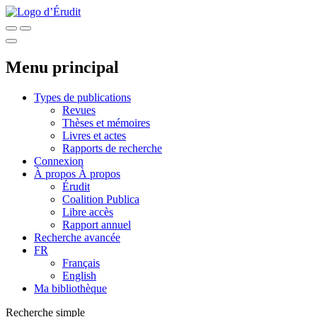
Menu principal
Types de publications
Revues
Thèses et mémoires
Livres et actes
Rapports de recherche
Connexion
À propos
À propos
Érudit
Coalition Publica
Libre accès
Rapport annuel
Recherche avancée
FR
Français
English
Ma bibliothèque
Recherche simple