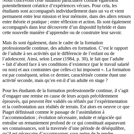
Nous concevons cette situation particulière comme également
potentiellement créatrice d’expériences vécues. Pour cela, les
étudiants sont accompagnés individuellement dans un va et vient
permanent entre leur mission et leur mémoire, dans des allers retours
entre théorie et pratique ; entre réflexion et action. Ils sont également
accompagnés dans leur découverte d’un dispositif hybride et dans
cette nouvelle manière d’apprendre ou de construire leur savoir.
Mais ils sont également, dans le cadre de la formation
professionnelle continue, des adultes en formation. C’est le rapport
de l’adulte à ses activités qui le différencie de l’enfant ou de
l’adolescent. Ainsi, selon Lesne (1984, p. 30), le fait que l’adulte
« fait d’abord face à ses conditions d’existence (par le travail salarié
ou non) et aux contraintes que celles-ci lui imposent ». La formation
est par conséquent, selon ce dernier, caractérisée comme étant une
activité seconde, mais qu’en est-il d’un adulte en stage ?
Pour les étudiants de la formation professionnelle continue, il s’agit
d’engager une remise en cause de leurs acquis précédemment
éprouvés, qui peuvent être validés ou réfutés par l’expérimentation
et la confrontation aux réalités de terrain. Est alors en oeuvre ce que
Piaget définissait comme le passage de l’assimilation à
l’accommodation ; évolution nécessaire, induite et négociée qui
entraîne un remaniement profond de ce qui constituait auparavant
ses connaissances, soit la traversée d’une période de déséquilibre,
qu’il est nécessaire d’accompagner, sous peine de le rendre