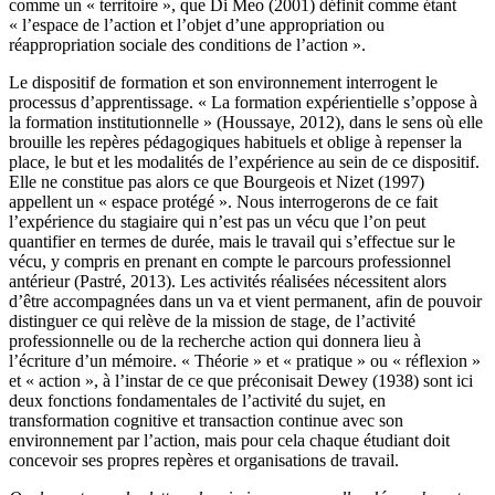
comme un « territoire », que Di Meo (2001) définit comme étant
« l’espace de l’action et l’objet d’une appropriation ou
réappropriation sociale des conditions de l’action ».
Le dispositif de formation et son environnement interrogent le
processus d’apprentissage. « La formation expérientielle s’oppose à
la formation institutionnelle » (Houssaye, 2012), dans le sens où elle
brouille les repères pédagogiques habituels et oblige à repenser la
place, le but et les modalités de l’expérience au sein de ce dispositif.
Elle ne constitue pas alors ce que Bourgeois et Nizet (1997)
appellent un « espace protégé ». Nous interrogerons de ce fait
l’expérience du stagiaire qui n’est pas un vécu que l’on peut
quantifier en termes de durée, mais le travail qui s’effectue sur le
vécu, y compris en prenant en compte le parcours professionnel
antérieur (Pastré, 2013). Les activités réalisées nécessitent alors
d’être accompagnées dans un va et vient permanent, afin de pouvoir
distinguer ce qui relève de la mission de stage, de l’activité
professionnelle ou de la recherche action qui donnera lieu à
l’écriture d’un mémoire. « Théorie » et « pratique » ou « réflexion »
et « action », à l’instar de ce que préconisait Dewey (1938) sont ici
deux fonctions fondamentales de l’activité du sujet, en
transformation cognitive et transaction continue avec son
environnement par l’action, mais pour cela chaque étudiant doit
concevoir ses propres repères et organisations de travail.