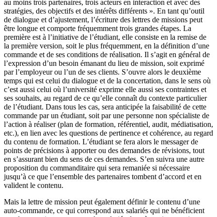
au moins trois partenaires, trois acteurs en interaction et avec des
stratégies, des objectifs et des intérêts différents ». En tant qu’outil
de dialogue et d’ajustement, l’écriture des lettres de missions peut
être longue et comporte fréquemment trois grandes étapes. La
première est à l’initiative de l’étudiant, elle consiste en la remise de
la première version, soit le plus fréquemment, en la définition d’une
commande et de ses conditions de réalisation. Il s’agit en général de
l’expression d’un besoin émanant du lieu de mission, soit exprimé
par l’employeur ou l’un de ses clients. S’ouvre alors le deuxième
temps qui est celui du dialogue et de la concertation, dans le sens où
c’est aussi celui où l’université exprime elle aussi ses contraintes et
ses souhaits, au regard de ce qu’elle connaît du contexte particulier
de l’étudiant. Dans tous les cas, sera anticipée la faisabilité de cette
commande par un étudiant, soit par une personne non spécialiste de
l’action à réaliser (plan de formation, référentiel, audit, médiatisation,
etc.), en lien avec les questions de pertinence et cohérence, au regard
du contenu de formation. L’étudiant se fera alors le messager de
points de précisions à apporter ou des demandes de révisions, tout
en s’assurant bien du sens de ces demandes. S’en suivra une autre
proposition du commanditaire qui sera remaniée si nécessaire
jusqu’à ce que l’ensemble des partenaires tombent d’accord et en
valident le contenu.
Mais la lettre de mission peut également définir le contenu d’une
auto-commande, ce qui correspond aux salariés qui ne bénéficient