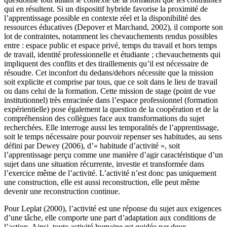
qui en résultent. Si un dispositif hybride favorise la proximité de
l’apprentissage possible en contexte réel et la disponibilité des
ressources éducatives (Depover et Marchand, 2002), il comporte son
lot de contraintes, notamment les chevauchements rendus possibles
entre : espace public et espace privé, temps du travail et hors temps
de travail, identité professionnelle et étudiante ; chevauchements qui
impliquent des conflits et des tiraillements qu’il est nécessaire de
résoudre. Cet inconfort du dedans/dehors nécessite que la mission
soit explicite et comprise par tous, que ce soit dans le lieu de travail
ou dans celui de la formation. Cette mission de stage (point de vue
institutionnel) très enracinée dans l’espace professionnel (formation
expérientielle) pose également la question de la coopération et de la
compréhension des collègues face aux transformations du sujet
recherchées. Elle interroge aussi les temporalités de l’apprentissage,
soit le temps nécessaire pour pouvoir repenser ses habitudes, au sens
défini par Dewey (2006), d’« habitude d’activité », soit
l’apprentissage perçu comme une manière d’agir caractéristique d’un
sujet dans une situation récurrente, investie et transformée dans
l’exercice même de l’activité. L’activité n’est donc pas uniquement
une construction, elle est aussi reconstruction, elle peut même
devenir une reconstruction continue.
Pour Leplat (2000), l’activité est une réponse du sujet aux exigences
d’une tâche, elle comporte une part d’adaptation aux conditions de
l’action. Ainsi, toute activité humaine est guidée par deux