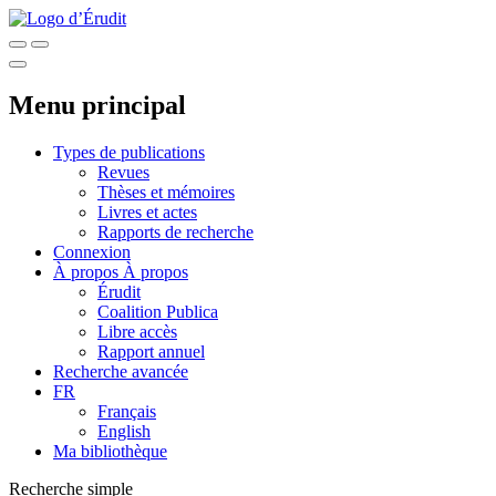
Menu principal
Types de publications
Revues
Thèses et mémoires
Livres et actes
Rapports de recherche
Connexion
À propos
À propos
Érudit
Coalition Publica
Libre accès
Rapport annuel
Recherche avancée
FR
Français
English
Ma bibliothèque
Recherche simple