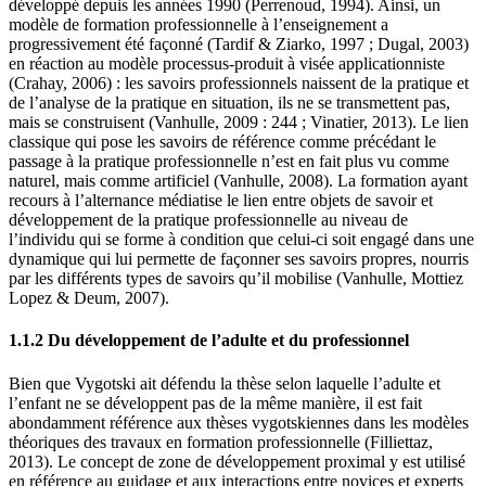
développé depuis les années 1990 (Perrenoud, 1994). Ainsi, un
modèle de formation professionnelle à l’enseignement a
progressivement été façonné (Tardif & Ziarko, 1997 ; Dugal, 2003)
en réaction au modèle processus-produit à visée applicationniste
(Crahay, 2006) : les savoirs professionnels naissent de la pratique et
de l’analyse de la pratique en situation, ils ne se transmettent pas,
mais se construisent (Vanhulle, 2009 : 244 ; Vinatier, 2013). Le lien
classique qui pose les savoirs de référence comme précédant le
passage à la pratique professionnelle n’est en fait plus vu comme
naturel, mais comme artificiel (Vanhulle, 2008). La formation ayant
recours à l’alternance médiatise le lien entre objets de savoir et
développement de la pratique professionnelle au niveau de
l’individu qui se forme à condition que celui-ci soit engagé dans une
dynamique qui lui permette de façonner ses savoirs propres, nourris
par les différents types de savoirs qu’il mobilise (Vanhulle, Mottiez
Lopez & Deum, 2007).
1.1.2 Du développement de l’adulte et du professionnel
Bien que Vygotski ait défendu la thèse selon laquelle l’adulte et
l’enfant ne se développent pas de la même manière, il est fait
abondamment référence aux thèses vygotskiennes dans les modèles
théoriques des travaux en formation professionnelle (Filliettaz,
2013). Le concept de zone de développement proximal y est utilisé
en référence au guidage et aux interactions entre novices et experts