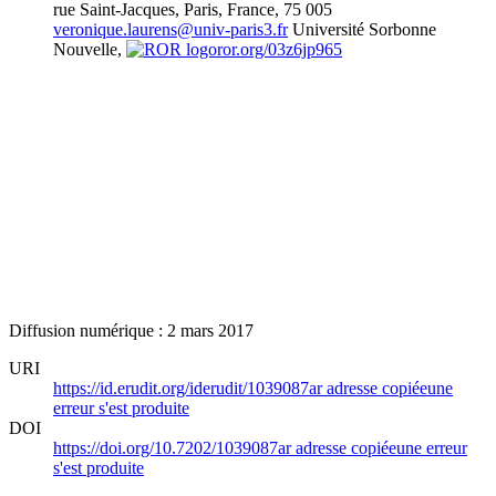
rue Saint-Jacques, Paris, France, 75 005
veronique.laurens@univ-paris3.fr
Université Sorbonne
Nouvelle,
ror.org/03z6jp965
Diffusion numérique : 2 mars 2017
URI
https://id.erudit.org/iderudit/1039087ar
adresse copiée
une
erreur s'est produite
DOI
https://doi.org/10.7202/1039087ar
adresse copiée
une erreur
s'est produite