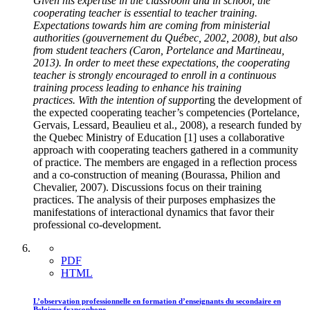
Given his expertise in the classroom and in school, the
cooperating teacher is essential to teacher training.
Expectations towards him are coming from ministerial
authorities (gouvernement du Québec, 2002, 2008), but also
from student teachers (Caron, Portelance and Martineau,
2013). In order to meet these expectations, the cooperating
teacher is strongly encouraged to enroll in a continuous
training process leading to enhance his training
practices. With the intention of support
ing the development of
the expected cooperating teacher’s competencies (Portelance,
Gervais, Lessard, Beaulieu et al., 2008), a research funded by
the Quebec Ministry of Education [1] uses a collaborative
approach with cooperating teachers gathered in a community
of practice. The members are engaged in a reflection process
and a co-construction of meaning (Bourassa, Philion and
Chevalier, 2007). Discussions focus on their training
practices. The analysis of their purposes emphasizes the
manifestations of interactional dynamics that favor their
professional co-development.
PDF
HTML
L’observation professionnelle en formation d’enseignants du secondaire en
Belgique francophone