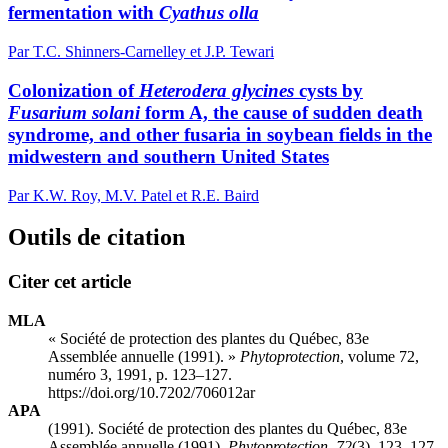
fermentation with
Cyathus olla
Par T.C. Shinners-Carnelley et J.P. Tewari
Colonization of
Heterodera glycines
cysts by
Fusarium solani
form A, the cause of sudden death
syndrome, and other fusaria in soybean fields in the
midwestern and southern United States
Par K.W. Roy, M.V. Patel et R.E. Baird
Outils de citation
Citer cet article
MLA
« Société de protection des plantes du Québec, 83e
Assemblée annuelle (1991). »
Phytoprotection
, volume 72,
numéro 3, 1991, p. 123–127.
https://doi.org/10.7202/706012ar
APA
(1991). Société de protection des plantes du Québec, 83e
Assemblée annuelle (1991).
Phytoprotection
,
72
(3), 123–127.