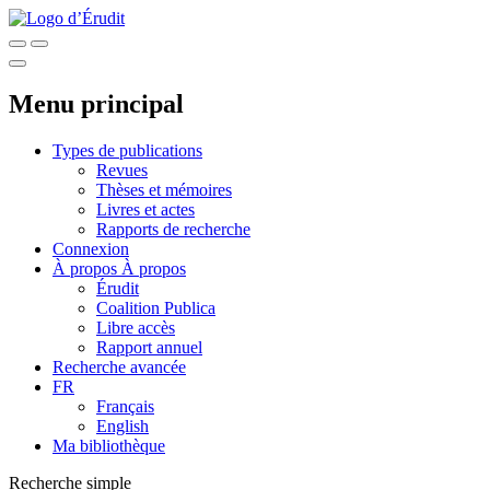
Menu principal
Types de publications
Revues
Thèses et mémoires
Livres et actes
Rapports de recherche
Connexion
À propos
À propos
Érudit
Coalition Publica
Libre accès
Rapport annuel
Recherche avancée
FR
Français
English
Ma bibliothèque
Recherche simple