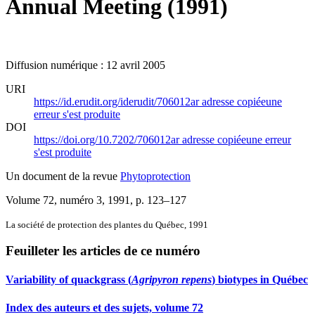
Annual Meeting (1991)
Diffusion numérique : 12 avril 2005
URI
https://id.erudit.org/iderudit/706012ar
adresse copiée
une
erreur s'est produite
DOI
https://doi.org/10.7202/706012ar
adresse copiée
une erreur
s'est produite
Un document de la revue
Phytoprotection
Volume 72, numéro 3, 1991
, p. 123–127
La société de protection des plantes du Québec, 1991
Feuilleter les articles de ce numéro
Variability of quackgrass (
Agripyron repens
) biotypes in Québec
Index des auteurs et des sujets, volume 72