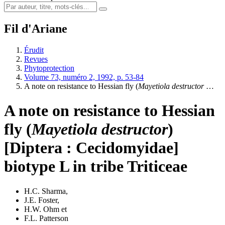
Fil d'Ariane
Érudit
Revues
Phytoprotection
Volume 73, numéro 2, 1992, p. 53-84
A note on resistance to Hessian fly (
Mayetiola destructor
…
A note on resistance to Hessian
fly (
Mayetiola destructor
)
[Diptera : Cecidomyidae]
biotype L in tribe Triticeae
H.C. Sharma
,
J.E. Foster
,
H.W. Ohm
et
F.L. Patterson