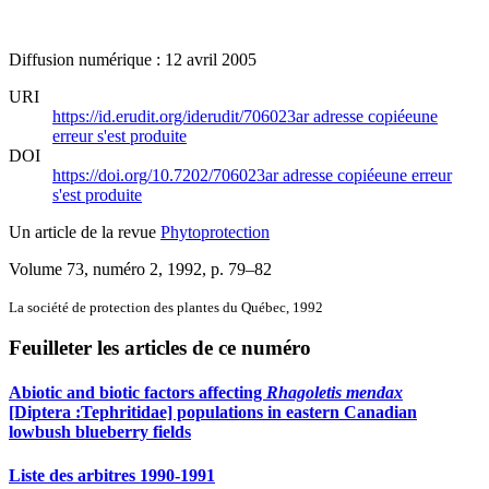
Diffusion numérique : 12 avril 2005
URI
https://id.erudit.org/iderudit/706023ar
adresse copiée
une
erreur s'est produite
DOI
https://doi.org/10.7202/706023ar
adresse copiée
une erreur
s'est produite
Un article de la revue
Phytoprotection
Volume 73, numéro 2, 1992
, p. 79–82
La société de protection des plantes du Québec, 1992
Feuilleter les articles de ce numéro
Abiotic and biotic factors affecting
Rhagoletis mendax
[Diptera :Tephritidae] populations in eastern Canadian
lowbush blueberry fields
Liste des arbitres 1990-1991