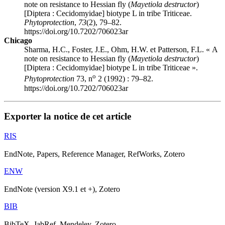
note on resistance to Hessian fly (
Mayetiola destructor
)
[Diptera : Cecidomyidae] biotype L in tribe Triticeae.
Phytoprotection
,
73
(2), 79–82.
https://doi.org/10.7202/706023ar
Chicago
Sharma, H.C., Foster, J.E., Ohm, H.W. et Patterson, F.L. « A
note on resistance to Hessian fly (
Mayetiola destructor
)
[Diptera : Cecidomyidae] biotype L in tribe Triticeae ».
o
Phytoprotection
73, n
2 (1992) : 79–82.
https://doi.org/10.7202/706023ar
Exporter la notice de cet article
RIS
EndNote, Papers, Reference Manager, RefWorks, Zotero
ENW
EndNote (version X9.1 et +), Zotero
BIB
BibTeX, JabRef, Mendeley, Zotero