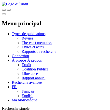
Menu principal
Types de publications
Revues
Thèses et mémoires
Livres et actes
Rapports de recherche
Connexion
À propos
À propos
Érudit
Coalition Publica
Libre accès
Rapport annuel
Recherche avancée
FR
Français
English
Ma bibliothèque
Recherche simple