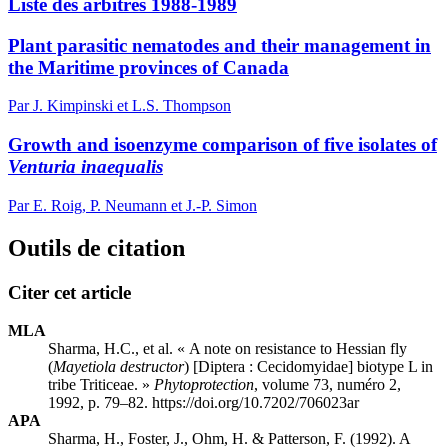
Liste des arbitres 1988-1989
Plant parasitic nematodes and their management in
the Maritime provinces of Canada
Par J. Kimpinski et L.S. Thompson
Growth and isoenzyme comparison of five isolates of
Venturia inaequalis
Par E. Roig, P. Neumann et J.-P. Simon
Outils de citation
Citer cet article
MLA
Sharma, H.C., et al. « A note on resistance to Hessian fly
(
Mayetiola destructor
) [Diptera : Cecidomyidae] biotype L in
tribe Triticeae. »
Phytoprotection
, volume 73, numéro 2,
1992, p. 79–82. https://doi.org/10.7202/706023ar
APA
Sharma, H., Foster, J., Ohm, H. & Patterson, F. (1992). A