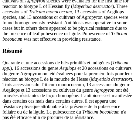
cultivars of
Agropyron
species were evaluated for the first time for
reaction to biotype L of Hessian fly (
Mayetiola destructor
). Three
accessions of
Triticum monococcum
, 13 accessions of Aegilops
species, and 13 accessions or cultivars of Agropyron species were
found homogeneously resistant. Antibiosis was operative in some
cases but in others there appeared to be physical resistance due to
the presence of leaf pubescence or ligule. Pubescence of
Triticum
boeoticum
was not effective in providing resistance.
Résumé
Quarante et une accessions de blés primitifs et indigènes (
Triticum
spp.
), 16 accessions du genre
Aegilops
et 20 accessions ou cultivars
du genre Agropyron ont été évaluées pour la première fois pour leur
réaction au biotype L de la mouche de Hesse (
Mayetiola destructor
).
Trois accessions du Triticum monococcum, 13 accessions du genre
Aegilops et 13 accessions ou cultivars du genre
Agropyron
ont été
trouvées résistantes de façon homogène. L'antibiose s'est manifestée
dans certains cas mais dans certains autres, il est apparu une
résistance physique attribuable à la présence de la pubescence
foliaire ou de la ligule. La pubescence du
Triticum boeoticum
n'a
pas été efficace afin de procurer de la résistance.