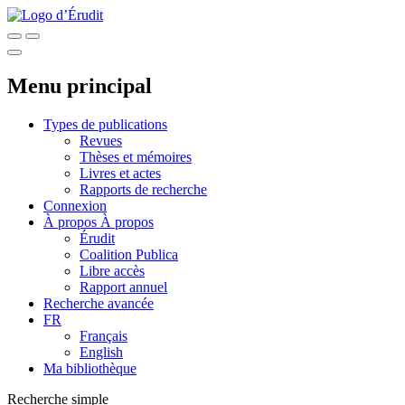
Menu principal
Types de publications
Revues
Thèses et mémoires
Livres et actes
Rapports de recherche
Connexion
À propos
À propos
Érudit
Coalition Publica
Libre accès
Rapport annuel
Recherche avancée
FR
Français
English
Ma bibliothèque
Recherche simple