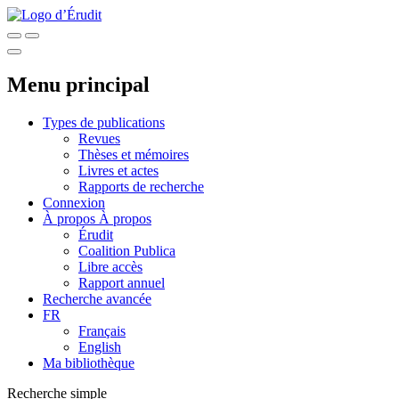
Menu principal
Types de publications
Revues
Thèses et mémoires
Livres et actes
Rapports de recherche
Connexion
À propos
À propos
Érudit
Coalition Publica
Libre accès
Rapport annuel
Recherche avancée
FR
Français
English
Ma bibliothèque
Recherche simple