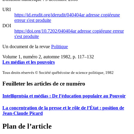
URI
https://id.erudit.org/iderudit/040404ar
adresse copiée
une
erreur s'est produite
DOI
https://doi.org/10.7202/040404ar
adresse copiée
une erreur
s'est produite
Un document de la revue
Politique
Volume 1, numéro 2, automne 1982
, p. 117–132
Les médias et les pouvoirs
Tous droits réservés © Société québécoise de science politique, 1982
Feuilleter les articles de ce numéro
Intelligentsia et médias : De l’éducation populaire au Pouvoir
La concentration de la presse et le rôle de l’État : position de
Jean-Claude Picard
Plan de l’article